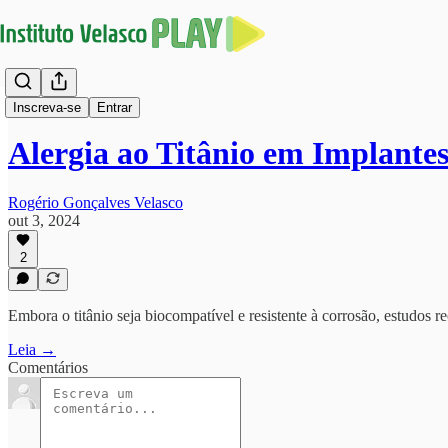
Implantodontia
Inscreva-se
Entrar
Alergia ao Titânio em Implante
Rogério Gonçalves Velasco
out 3, 2024
2
Embora o titânio seja biocompatível e resistente à corrosão, estudos 
Leia →
Comentários