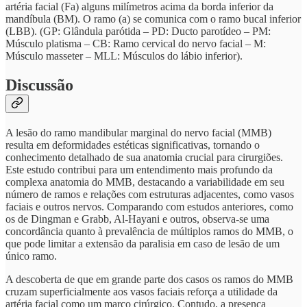
artéria facial (Fa) alguns milímetros acima da borda inferior da
mandíbula (BM). O ramo (a) se comunica com o ramo bucal inferior
(LBB). (GP: Glândula parótida – PD: Ducto parotídeo – PM:
Músculo platisma – CB: Ramo cervical do nervo facial – M:
Músculo masseter – MLL: Músculos do lábio inferior).
Discussão
A lesão do ramo mandibular marginal do nervo facial (MMB)
resulta em deformidades estéticas significativas, tornando o
conhecimento detalhado de sua anatomia crucial para cirurgiões.
Este estudo contribui para um entendimento mais profundo da
complexa anatomia do MMB, destacando a variabilidade em seu
número de ramos e relações com estruturas adjacentes, como vasos
faciais e outros nervos. Comparando com estudos anteriores, como
os de Dingman e Grabb, Al-Hayani e outros, observa-se uma
concordância quanto à prevalência de múltiplos ramos do MMB, o
que pode limitar a extensão da paralisia em caso de lesão de um
único ramo.
A descoberta de que em grande parte dos casos os ramos do MMB
cruzam superficialmente aos vasos faciais reforça a utilidade da
artéria facial como um marco cirúrgico. Contudo, a presença