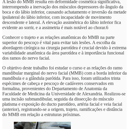
A lesão do MMB resulta em deformidade cosmética significativa,
interrompendo a inervação dos músculos depressores do ângulo da
boca e do lábio inferior, causando achatamento e inversão da metade
ipsilateral do lábio inferior, com incapacidade de movimento
descendente e lateral. A elevação assimétrica do lábio inferior fica
evidente ao sorrir, e a assimetria é mais notável ao chorar.6
Conhecer o trajeto e as relações anatômicas do MMB na parte
superior do pescoço é vital para evitar tais lesões. A escolha da
abordagem cirúrgica na cirurgia parotídea é crucial devido à extrema
variabilidade anatômica da área parotídea e à importância funcional
dos ramos do nervo facial.
O objetivo deste trabalho foi estudar o curso e as relações do ramo
mandibular marginal do nervo facial (MMB) com a borda inferior da
mandíbula e a glândula parótida. Para isso, foram utilizados trinta
espécimes de cabeça e pescoço de cadáveres conservados em
formalina, provenientes do Departamento de Anatomia da
Faculdade de Medicina da Universidade de Alexandria. Realizou-se
uma incisão submandibular, seguida da dissecção do músculo
platisma e exposição do ducto parotídeo, artéria facial e veia facial
(anterior), registrando-se a origem, trajeto, ramificações e distância
do MMB em relação a estruturas próximas.