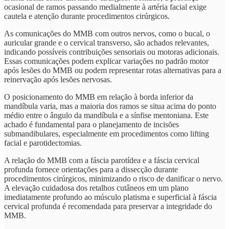
ocasional de ramos passando medialmente à artéria facial exige
cautela e atenção durante procedimentos cirúrgicos.
As comunicações do MMB com outros nervos, como o bucal, o
auricular grande e o cervical transverso, são achados relevantes,
indicando possíveis contribuições sensoriais ou motoras adicionais.
Essas comunicações podem explicar variações no padrão motor
após lesões do MMB ou podem representar rotas alternativas para a
reinervação após lesões nervosas.
O posicionamento do MMB em relação à borda inferior da
mandíbula varia, mas a maioria dos ramos se situa acima do ponto
médio entre o ângulo da mandíbula e a sínfise mentoniana. Este
achado é fundamental para o planejamento de incisões
submandibulares, especialmente em procedimentos como lifting
facial e parotidectomias.
A relação do MMB com a fáscia parotídea e a fáscia cervical
profunda fornece orientações para a dissecção durante
procedimentos cirúrgicos, minimizando o risco de danificar o nervo.
A elevação cuidadosa dos retalhos cutâneos em um plano
imediatamente profundo ao músculo platisma e superficial à fáscia
cervical profunda é recomendada para preservar a integridade do
MMB.