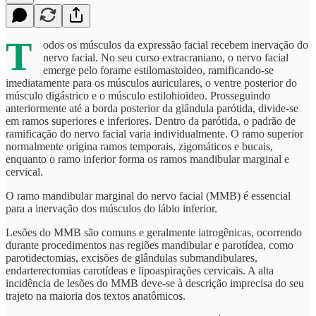
T
odos os músculos da expressão facial recebem inervação do
nervo facial. No seu curso extracraniano, o nervo facial
emerge pelo forame estilomastoideo, ramificando-se
imediatamente para os músculos auriculares, o ventre posterior do
músculo digástrico e o músculo estilohioideo. Prosseguindo
anteriormente até a borda posterior da glândula parótida, divide-se
em ramos superiores e inferiores. Dentro da parótida, o padrão de
ramificação do nervo facial varia individualmente. O ramo superior
normalmente origina ramos temporais, zigomáticos e bucais,
enquanto o ramo inferior forma os ramos mandibular marginal e
cervical.
O ramo mandibular marginal do nervo facial (MMB) é essencial
para a inervação dos músculos do lábio inferior.
Lesões do MMB são comuns e geralmente iatrogênicas, ocorrendo
durante procedimentos nas regiões mandibular e parotídea, como
parotidectomias, excisões de glândulas submandibulares,
endarterectomias carotídeas e lipoaspirações cervicais. A alta
incidência de lesões do MMB deve-se à descrição imprecisa do seu
trajeto na maioria dos textos anatômicos.