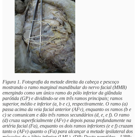
Figura 1. Fotografia da metade direita da cabeça e pescoço
mostrando o ramo marginal mandibular do nervo facial (MMB)
emergindo como um único ramo do pólo inferior da glândula
parótida (GP) e dividindo-se em três ramos principais; ramos
superior, médio e inferior (a, b e c), respectivamente. O ramo (a)
passa acima da veia facial anterior (AFv), enquanto os ramos (b e
c) se comunicam e dão três ramos secundários (d, e, e f). O ramo
(d) cruza superficialmente (AFv) e depois passa profundamente na
artéria facial (Fa), enquanto os dois ramos inferiores (e e f) cruzam
tanto o (AFv) quanto o (Fa) para alcançar a metade ipsilateral dos
músculos de o lábio inferior (LML). (DP: Ducto parotídeo – UBB: