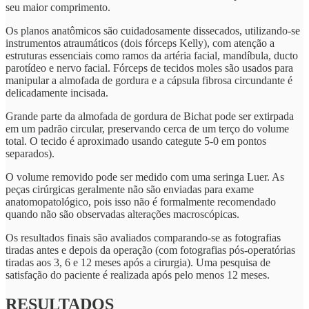
seu maior comprimento.
Os planos anatômicos são cuidadosamente dissecados, utilizando-se
instrumentos atraumáticos (dois fórceps Kelly), com atenção a
estruturas essenciais como ramos da artéria facial, mandíbula, ducto
parotídeo e nervo facial. Fórceps de tecidos moles são usados para
manipular a almofada de gordura e a cápsula fibrosa circundante é
delicadamente incisada.
Grande parte da almofada de gordura de Bichat pode ser extirpada
em um padrão circular, preservando cerca de um terço do volume
total. O tecido é aproximado usando categute 5-0 em pontos
separados).
O volume removido pode ser medido com uma seringa Luer. As
peças cirúrgicas geralmente não são enviadas para exame
anatomopatológico, pois isso não é formalmente recomendado
quando não são observadas alterações macroscópicas.
Os resultados finais são avaliados comparando-se as fotografias
tiradas antes e depois da operação (com fotografias pós-operatórias
tiradas aos 3, 6 e 12 meses após a cirurgia). Uma pesquisa de
satisfação do paciente é realizada após pelo menos 12 meses.
RESULTADOS