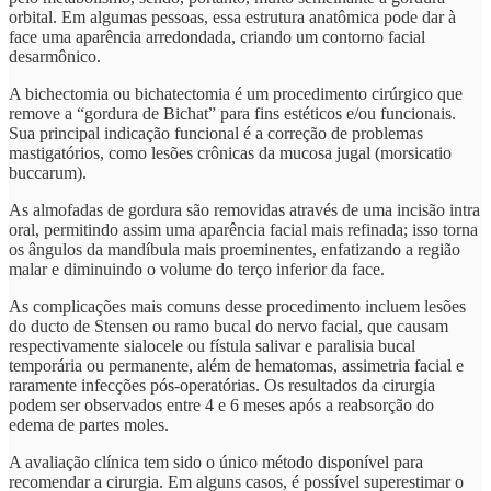
orbital. Em algumas pessoas, essa estrutura anatômica pode dar à
face uma aparência arredondada, criando um contorno facial
desarmônico.
A bichectomia ou bichatectomia é um procedimento cirúrgico que
remove a “gordura de Bichat” para fins estéticos e/ou funcionais.
Sua principal indicação funcional é a correção de problemas
mastigatórios, como lesões crônicas da mucosa jugal (morsicatio
buccarum).
As almofadas de gordura são removidas através de uma incisão intra
oral, permitindo assim uma aparência facial mais refinada; isso torna
os ângulos da mandíbula mais proeminentes, enfatizando a região
malar e diminuindo o volume do terço inferior da face.
As complicações mais comuns desse procedimento incluem lesões
do ducto de Stensen ou ramo bucal do nervo facial, que causam
respectivamente sialocele ou fístula salivar e paralisia bucal
temporária ou permanente, além de hematomas, assimetria facial e
raramente infecções pós-operatórias. Os resultados da cirurgia
podem ser observados entre 4 e 6 meses após a reabsorção do
edema de partes moles.
A avaliação clínica tem sido o único método disponível para
recomendar a cirurgia. Em alguns casos, é possível superestimar o