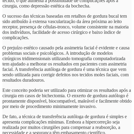
tecido, o que aumenta a possibilidade de complicações após a
cirurgia, como depressão estética da bochecha.
O sucesso das técnicas baseadas em retalhos de gordura bucal tem
sido atribuído à extensa vascularização da área próxima ao leito
receptor, presença de células-tronco, volume consistente na maioria
dos indivíduos, facilidade de acesso cirúrgico e baixo índice de
complicações.
O prejuízo estético causado pela assimetria facial é evidente e causa
problemas sociais e psicológicos. A introdução de modelos
cirúrgicos tridimensionais utilizando tomografia computadorizada
tem ajudado a melhorar os resultados em pacientes com assimetria
facial. A transferência autóloga de gordura é uma técnica que vem
sendo utilizada para corrigir defeitos nos tecidos moles faciais, com
resultados duradouros.
Este conceito poderia ser utilizado para otimizar os resultados após a
cirurgia em casos de bichectomia. O enxerto de gordura autólogo é
prontamente disponível, biocompatível, maleável e facilmente obtido
por meio de procedimento minimamente invasivo.
De fato, a técnica de transferência autóloga de gordura é simples e
apresenta complicações mínimas. Embora a hipercorreção seja
realizada por muitos cirurgiões para compensar a reabsorção, a
necessidade e a segurança têm embasamento científico.