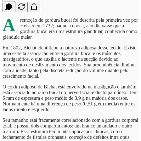
A
remoção de gordura bucal foi descrita pela primeira vez por
Heister em 1732; naquela época, acreditava-se que a
gordura bucal era uma estrutura glandular, conhecida como
glândula malar.
Em 1802, Bichat identificou a natureza adiposa desse tecido. Existe
uma estreita associação entre a gordura bucal e os músculos
mastigatórios, o que auxilia o lactente na sucção devido ao
movimento de deslizamento dos tecidos. Sua proeminência diminui
com a idade, tanto pela discreta redução do volume quanto pelo
crescimento facial.
O coxim adiposo de Bichat está envolvido na mastigação e também
está associado ao ramo bucal do nervo facial e ducto parotídeo. Tem
6 mm de espessura e peso médio de 3,9 g na maioria dos casos.
Normalmente há uma diferença de peso (0,51 g em média) entre os
lados direito e esquerdo.
Seu tamanho está fracamente correlacionado com a gordura corporal
total, e possui dois compartimentos: um branco amarelado e outro
marrom. Essa estrutura tem muitas aplicações clínicas, como
fechamento de fístulas oronasais, correção de defeitos intra orais,