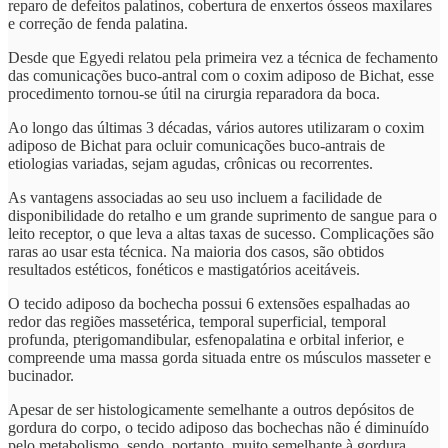
reparo de defeitos palatinos, cobertura de enxertos ósseos maxilares
e correção de fenda palatina.
Desde que Egyedi relatou pela primeira vez a técnica de fechamento
das comunicações buco-antral com o coxim adiposo de Bichat, esse
procedimento tornou-se útil na cirurgia reparadora da boca.
Ao longo das últimas 3 décadas, vários autores utilizaram o coxim
adiposo de Bichat para ocluir comunicações buco-antrais de
etiologias variadas, sejam agudas, crônicas ou recorrentes.
As vantagens associadas ao seu uso incluem a facilidade de
disponibilidade do retalho e um grande suprimento de sangue para o
leito receptor, o que leva a altas taxas de sucesso. Complicações são
raras ao usar esta técnica. Na maioria dos casos, são obtidos
resultados estéticos, fonéticos e mastigatórios aceitáveis.
O tecido adiposo da bochecha possui 6 extensões espalhadas ao
redor das regiões massetérica, temporal superficial, temporal
profunda, pterigomandibular, esfenopalatina e orbital inferior, e
compreende uma massa gorda situada entre os músculos masseter e
bucinador.
Apesar de ser histologicamente semelhante a outros depósitos de
gordura do corpo, o tecido adiposo das bochechas não é diminuído
pelo metabolismo, sendo, portanto, muito semelhante à gordura