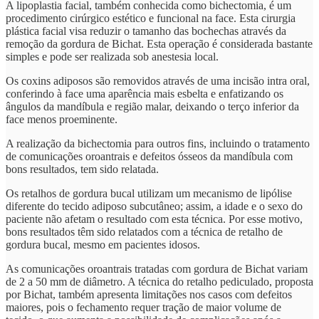
A lipoplastia facial, também conhecida como bichectomia, é um
procedimento cirúrgico estético e funcional na face. Esta cirurgia
plástica facial visa reduzir o tamanho das bochechas através da
remoção da gordura de Bichat. Esta operação é considerada bastante
simples e pode ser realizada sob anestesia local.
Os coxins adiposos são removidos através de uma incisão intra oral,
conferindo à face uma aparência mais esbelta e enfatizando os
ângulos da mandíbula e região malar, deixando o terço inferior da
face menos proeminente.
A realização da bichectomia para outros fins, incluindo o tratamento
de comunicações oroantrais e defeitos ósseos da mandíbula com
bons resultados, tem sido relatada.
Os retalhos de gordura bucal utilizam um mecanismo de lipólise
diferente do tecido adiposo subcutâneo; assim, a idade e o sexo do
paciente não afetam o resultado com esta técnica. Por esse motivo,
bons resultados têm sido relatados com a técnica de retalho de
gordura bucal, mesmo em pacientes idosos.
As comunicações oroantrais tratadas com gordura de Bichat variam
de 2 a 50 mm de diâmetro. A técnica do retalho pediculado, proposta
por Bichat, também apresenta limitações nos casos com defeitos
maiores, pois o fechamento requer tração de maior volume de