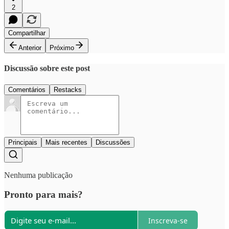
2
Compartilhar
Anterior
Próximo
Discussão sobre este post
Comentários
Restacks
Principais
Mais recentes
Discussões
Nenhuma publicação
Pronto para mais?
Inscreva-se