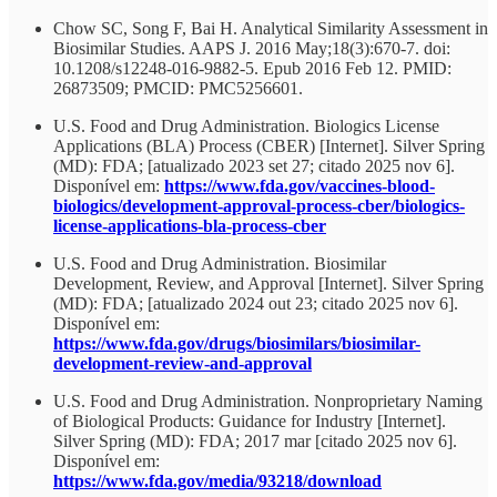
Chow SC, Song F, Bai H. Analytical Similarity Assessment in
Biosimilar Studies. AAPS J. 2016 May;18(3):670-7. doi:
10.1208/s12248-016-9882-5. Epub 2016 Feb 12. PMID:
26873509; PMCID: PMC5256601.
U.S. Food and Drug Administration. Biologics License
Applications (BLA) Process (CBER) [Internet]. Silver Spring
(MD): FDA; [atualizado 2023 set 27; citado 2025 nov 6].
Disponível em:
https://www.fda.gov/vaccines-blood-
biologics/development-approval-process-cber/biologics-
license-applications-bla-process-cber
U.S. Food and Drug Administration. Biosimilar
Development, Review, and Approval [Internet]. Silver Spring
(MD): FDA; [atualizado 2024 out 23; citado 2025 nov 6].
Disponível em:
https://www.fda.gov/drugs/biosimilars/biosimilar-
development-review-and-approval
U.S. Food and Drug Administration. Nonproprietary Naming
of Biological Products: Guidance for Industry [Internet].
Silver Spring (MD): FDA; 2017 mar [citado 2025 nov 6].
Disponível em:
https://www.fda.gov/media/93218/download