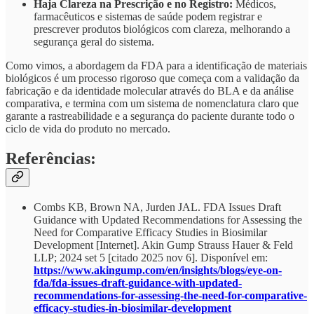
Haja Clareza na Prescrição e no Registro:
Médicos,
farmacêuticos e sistemas de saúde podem registrar e
prescrever produtos biológicos com clareza, melhorando a
segurança geral do sistema.
Como vimos, a abordagem da FDA para a identificação de materiais
biológicos é um processo rigoroso que começa com a validação da
fabricação e da identidade molecular através do BLA e da análise
comparativa, e termina com um sistema de nomenclatura claro que
garante a rastreabilidade e a segurança do paciente durante todo o
ciclo de vida do produto no mercado.
Referências:
Combs KB, Brown NA, Jurden JAL. FDA Issues Draft
Guidance with Updated Recommendations for Assessing the
Need for Comparative Efficacy Studies in Biosimilar
Development [Internet]. Akin Gump Strauss Hauer & Feld
LLP; 2024 set 5 [citado 2025 nov 6]. Disponível em:
https://www.akingump.com/en/insights/blogs/eye-on-
fda/fda-issues-draft-guidance-with-updated-
recommendations-for-assessing-the-need-for-comparative-
efficacy-studies-in-biosimilar-development