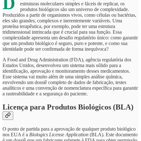
D
estruturas moleculares simples e fáceis de replicar, os
produtos biológicos são um universo de complexidade.
Produzidos a partir de organismos vivos, como células ou bactérias,
eles são grandes, complexos e inerentemente variáveis. Uma
proteína terapêutica, por exemplo, pode ter uma estrutura
tridimensional intrincada que é crucial para sua função. Essa
complexidade apresenta um desafio regulatório único: como garantir
que um produto biológico é seguro, puro e potente, e como sua
identidade pode ser confirmada de forma inequívoca?
A Food and Drug Administration (FDA), agência regulatória dos
Estados Unidos, desenvolveu um sistema mais sólido para a
identificação, aprovação e monitoramento desses medicamentos.
Esse sistema vai muito além de uma simples análise química,
envolvendo um dossiê completo de dados de fabricação, testes
analíticos e uma convenção de nomenclatura específica para garantir
a rastreabilidade e a segurança do paciente.
Licença para Produtos Biológicos (BLA)
O ponto de partida para a aprovação de qualquer produto biológico
nos EUA é a
Biologics License Application
(BLA). Este documento
é um dossiê que um fabricante submete à FDA para obter permissão