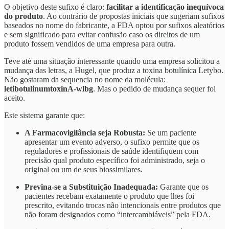
O objetivo deste sufixo é claro:
facilitar a identificação inequívoca
do produto
. Ao contrário de propostas iniciais que sugeriam sufixos
baseados no nome do fabricante, a FDA optou por sufixos aleatórios
e sem significado para evitar confusão caso os direitos de um
produto fossem vendidos de uma empresa para outra.
Teve até uma situação interessante quando uma empresa solicitou a
mudança das letras, a Hugel, que produz a toxina botulínica Letybo.
Não gostaram da sequencia no nome da molécula:
letibotulinumtoxinA-wlbg
. Mas o pedido de mudança sequer foi
aceito.
Este sistema garante que:
A Farmacovigilância seja Robusta:
Se um paciente
apresentar um evento adverso, o sufixo permite que os
reguladores e profissionais de saúde identifiquem com
precisão qual produto específico foi administrado, seja o
original ou um de seus biossimilares.
Previna-se a Substituição Inadequada:
Garante que os
pacientes recebam exatamente o produto que lhes foi
prescrito, evitando trocas não intencionais entre produtos que
não foram designados como “intercambiáveis” pela FDA.