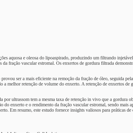
ões aquosa e oleosa do lipoaspirado, produzindo um filtrando injetável
as da fração vascular estromal. Os enxertos de gordura filtrada demons
rovou ser a mais eficiente na remoção da fração de óleo, seguida pela 
o a melhor retenção de volume do enxerto. A retenção de enxertos de g
da por ultrassom tem a mesma taxa de retenção in vivo que a gordura ob
o do enxerto e o rendimento da fração vascular estromal, sendo mais ap
erto. Em resumo, este estudo fornece insights valiosos para práticas de 