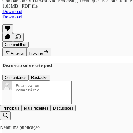
Comparison Of Harvest And Processing Techniques For Fat Grafting 
1.83MB ∙ PDF file
Download
Download
Compartilhar
Anterior
Próximo
Discussão sobre este post
Comentários
Restacks
Principais
Mais recentes
Discussões
Nenhuma publicação