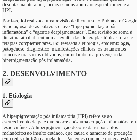
descritas na literatura, menos estudos abordam especificamente a
HPI.
Por isso, foi realizada uma revisão de literatura no Pubmed e Google
Scholar, usando as palavras-chave “hiperpigmentação pós-
inflamatória” e “agentes despigmentantes”. Esta revisão se soma à
literatura atual, discutindo as evidências de terapias tópicas, orais e
terapias complementares. Foi revisada a etiologia, epidemiologia,
patogênese, diagnóstico, manifestações clínicas, os tratamentos
tópicos e orais mais utilizados, como também a prevenção da
hiperpigmentação pós-inflamatória.
2. DESENVOLVIMENTO
1. Etiologia
A hiperpigmentação pós-inflamatória (HPI) refere-se ao
escurecimento da pele que ocorre após uma erupção inflamatória ou
lesão cutânea. A hiperpigmentação decorre da resposta dos
melanócitos ao insulto cutâneo, que causa o aumento da produção
e/ou redistribuição da melanina. Pacientes com pele morena estão