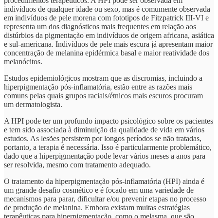
procedimentos terapêuticos. A HPI pode ser observada em
indivíduos de qualquer idade ou sexo, mas é comumente observada
em indivíduos de pele morena com fototipos de Fitzpatrick III-VI e
representa um dos diagnósticos mais frequentes em relação aos
distúrbios da pigmentação em indivíduos de origem africana, asiática
e sul-americana. Indivíduos de pele mais escura já apresentam maior
concentração de melanina epidérmica basal e maior reatividade dos
melanócitos.
Estudos epidemiológicos mostram que as discromias, incluindo a
hiperpigmentação pós-inflamatória, estão entre as razões mais
comuns pelas quais grupos raciais/étnicos mais escuros procuram
um dermatologista.
A HPI pode ter um profundo impacto psicológico sobre os pacientes
e tem sido associada à diminuição da qualidade de vida em vários
estudos. As lesões persistem por longos períodos se não tratadas,
portanto, a terapia é necessária. Isso é particularmente problemático,
dado que a hiperpigmentação pode levar vários meses a anos para
ser resolvida, mesmo com tratamento adequado.
O tratamento da hiperpigmentação pós-inflamatória (HPI) ainda é
um grande desafio cosmético e é focado em uma variedade de
mecanismos para parar, dificultar e/ou prevenir etapas no processo
de produção de melanina. Embora existam muitas estratégias
terapêuticas para hiperpigmentação, como o melasma, que são