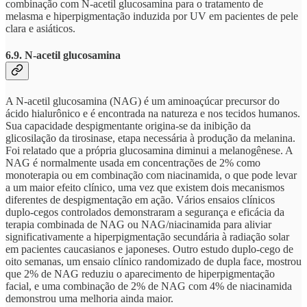
combinação com N-acetil glucosamina para o tratamento de
melasma e hiperpigmentação induzida por UV em pacientes de pele
clara e asiáticos.
6.9. N-acetil glucosamina
A N-acetil glucosamina (NAG) é um aminoaçúcar precursor do
ácido hialurônico e é encontrada na natureza e nos tecidos humanos.
Sua capacidade despigmentante origina-se da inibição da
glicosilação da tirosinase, etapa necessária à produção da melanina.
Foi relatado que a própria glucosamina diminui a melanogênese. A
NAG é normalmente usada em concentrações de 2% como
monoterapia ou em combinação com niacinamida, o que pode levar
a um maior efeito clínico, uma vez que existem dois mecanismos
diferentes de despigmentação em ação. Vários ensaios clínicos
duplo-cegos controlados demonstraram a segurança e eficácia da
terapia combinada de NAG ou NAG/niacinamida para aliviar
significativamente a hiperpigmentação secundária à radiação solar
em pacientes caucasianos e japoneses. Outro estudo duplo-cego de
oito semanas, um ensaio clínico randomizado de dupla face, mostrou
que 2% de NAG reduziu o aparecimento de hiperpigmentação
facial, e uma combinação de 2% de NAG com 4% de niacinamida
demonstrou uma melhoria ainda maior.