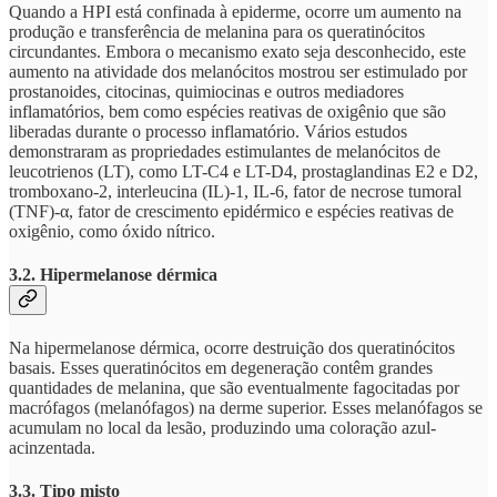
Quando a HPI está confinada à epiderme, ocorre um aumento na
produção e transferência de melanina para os queratinócitos
circundantes. Embora o mecanismo exato seja desconhecido, este
aumento na atividade dos melanócitos mostrou ser estimulado por
prostanoides, citocinas, quimiocinas e outros mediadores
inflamatórios, bem como espécies reativas de oxigênio que são
liberadas durante o processo inflamatório. Vários estudos
demonstraram as propriedades estimulantes de melanócitos de
leucotrienos (LT), como LT-C4 e LT-D4, prostaglandinas E2 e D2,
tromboxano-2, interleucina (IL)-1, IL-6, fator de necrose tumoral
(TNF)-α, fator de crescimento epidérmico e espécies reativas de
oxigênio, como óxido nítrico.
3.2. Hipermelanose dérmica
Na hipermelanose dérmica, ocorre destruição dos queratinócitos
basais. Esses queratinócitos em degeneração contêm grandes
quantidades de melanina, que são eventualmente fagocitadas por
macrófagos (melanófagos) na derme superior. Esses melanófagos se
acumulam no local da lesão, produzindo uma coloração azul-
acinzentada.
3.3. Tipo misto