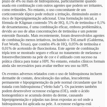
prazo de 4% ou mais de hidroquinona, particularmente quando
usada em combinação com outros agentes que podem ser irritantes,
como retinoides. No entanto, o uso concomitante de um
corticosteroide tópico pode reduzir a irritação, diminuindo assim o
risco de hiperpigmentação adicional. Uma formulação inicial, a
fórmula de Kligman contendo 5% de HQ, 0,1% de tretinoína e 0,1%
de dexametasona, é uma combinação eficaz, embora problemática,
devido ao uso de altas concentrações de tretinoína e um potente
esteroide fluorado. Mais recentemente, foram desenvolvidos agentes
de combinação menos irritativos, incluindo o TriLuma® (Galderma,
Fort Worth, Texas), que contém 4% de HQ, 0,05% de tretinoína e
0,01% de acetonido de fluocinolona. Este agente de combinação
tripla tem se mostrado seguro e eficaz no tratamento de melasma e
fotoenvelhecimento na pele de cor e é utilizado com sucesso na
prática clínica para tratar a HPI. No entanto, estudos clínicos formais
ainda são necessários para avaliar melhor seu uso na HPI.
Os eventos adversos relatados com o uso de hidroquinona incluem
dermatite de contato, descoloração das unhas, leucodermia
permanente e hipopigmentação da pele normal circundante que foi
tratada com hidroquinona (”efeito halo”). Os pacientes também
podem desenvolver ocronose exógena (OE), onde o ácido
homogentísico se acumula dentro da derme, causando
hiperpigmentação e pápulas nas áreas expostas ao sol onde a
hidroquinona foi aplicada na pele. A ocronose exógena está