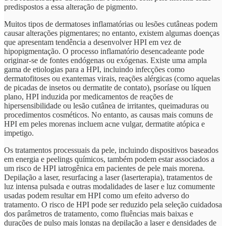
predispostos a essa alteração de pigmento.
Muitos tipos de dermatoses inflamatórias ou lesões cutâneas podem
causar alterações pigmentares; no entanto, existem algumas doenças
que apresentam tendência a desenvolver HPI em vez de
hipopigmentação. O processo inflamatório desencadeante pode
originar-se de fontes endógenas ou exógenas. Existe uma ampla
gama de etiologias para a HPI, incluindo infecções como
dermatofitoses ou exantemas virais, reações alérgicas (como aquelas
de picadas de insetos ou dermatite de contato), psoríase ou líquen
plano, HPI induzida por medicamentos de reações de
hipersensibilidade ou lesão cutânea de irritantes, queimaduras ou
procedimentos cosméticos. No entanto, as causas mais comuns de
HPI em peles morenas incluem acne vulgar, dermatite atópica e
impetigo.
Os tratamentos processuais da pele, incluindo dispositivos baseados
em energia e peelings químicos, também podem estar associados a
um risco de HPI iatrogênica em pacientes de pele mais morena.
Depilação a laser, resurfacing a laser (laserterapia), tratamentos de
luz intensa pulsada e outras modalidades de laser e luz comumente
usadas podem resultar em HPI como um efeito adverso do
tratamento. O risco de HPI pode ser reduzido pela seleção cuidadosa
dos parâmetros de tratamento, como fluências mais baixas e
durações de pulso mais longas na depilação a laser e densidades de