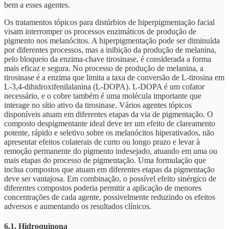
bem a esses agentes.
Os tratamentos tópicos para distúrbios de hiperpigmentação facial
visam interromper os processos enzimáticos de produção de
pigmento nos melanócitos. A hiperpigmentação pode ser diminuída
por diferentes processos, mas a inibição da produção de melanina,
pelo bloqueio da enzima-chave tirosinase, é considerada a forma
mais eficaz e segura. No processo de produção de melanina, a
tirosinase é a enzima que limita a taxa de conversão de L-tirosina em
L-3,4-dihidroxifenilalanina (L-DOPA). L-DOPA é um cofator
necessário, e o cobre também é uma molécula importante que
interage no sítio ativo da tirosinase. Vários agentes tópicos
disponíveis atuam em diferentes etapas da via de pigmentação. O
composto despigmentante ideal deve ter um efeito de clareamento
potente, rápido e seletivo sobre os melanócitos hiperativados, não
apresentar efeitos colaterais de curto ou longo prazo e levar à
remoção permanente do pigmento indesejado, atuando em uma ou
mais etapas do processo de pigmentação. Uma formulação que
inclua compostos que atuam em diferentes etapas da pigmentação
deve ser vantajosa. Em combinação, o possível efeito sinérgico de
diferentes compostos poderia permitir a aplicação de menores
concentrações de cada agente, possivelmente reduzindo os efeitos
adversos e aumentando os resultados clínicos.
6.1. Hidroquinona