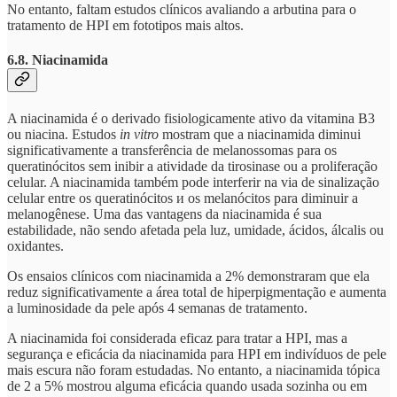
No entanto, faltam estudos clínicos avaliando a arbutina para o
tratamento de HPI em fototipos mais altos.
6.8. Niacinamida
A niacinamida é o derivado fisiologicamente ativo da vitamina B3
ou niacina. Estudos
in vitro
mostram que a niacinamida diminui
significativamente a transferência de melanossomas para os
queratinócitos sem inibir a atividade da tirosinase ou a proliferação
celular. A niacinamida também pode interferir na via de sinalização
celular entre os queratinócitos и os melanócitos para diminuir a
melanogênese. Uma das vantagens da niacinamida é sua
estabilidade, não sendo afetada pela luz, umidade, ácidos, álcalis ou
oxidantes.
Os ensaios clínicos com niacinamida a 2% demonstraram que ela
reduz significativamente a área total de hiperpigmentação e aumenta
a luminosidade da pele após 4 semanas de tratamento.
A niacinamida foi considerada eficaz para tratar a HPI, mas a
segurança e eficácia da niacinamida para HPI em indivíduos de pele
mais escura não foram estudadas. No entanto, a niacinamida tópica
de 2 a 5% mostrou alguma eficácia quando usada sozinha ou em