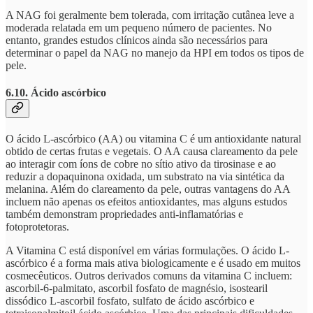
A NAG foi geralmente bem tolerada, com irritação cutânea leve a
moderada relatada em um pequeno número de pacientes. No
entanto, grandes estudos clínicos ainda são necessários para
determinar o papel da NAG no manejo da HPI em todos os tipos de
pele.
6.10. Ácido ascórbico
O ácido L-ascórbico (AA) ou vitamina C é um antioxidante natural
obtido de certas frutas e vegetais. O AA causa clareamento da pele
ao interagir com íons de cobre no sítio ativo da tirosinase e ao
reduzir a dopaquinona oxidada, um substrato na via sintética da
melanina. Além do clareamento da pele, outras vantagens do AA
incluem não apenas os efeitos antioxidantes, mas alguns estudos
também demonstram propriedades anti-inflamatórias e
fotoprotetoras.
A Vitamina C está disponível em várias formulações. O ácido L-
ascórbico é a forma mais ativa biologicamente e é usado em muitos
cosmecêuticos. Outros derivados comuns da vitamina C incluem:
ascorbil-6-palmitato, ascorbil fosfato de magnésio, isostearil
dissódico L-ascorbil fosfato, sulfato de ácido ascórbico e