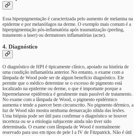
Essa hiperpigmentação é caracterizada pelo aumento de melanina na
epiderme e por melanófagos na derme. O exemplo mais comum é a
hiperpigmentação pós-inflamatória após traumatização (peeling,
tratamento a laser) ou dermatoses inflamatórias (acne).
4. Diagnóstico
O diagnóstico de HPI é tipicamente clínico, apoiado na história de
uma condição inflamatória anterior. No entanto, o exame com a
lâmpada de Wood pode ser de algum benefício diagnóstico. Ele
permite que o médico determine se o excesso de pigmento está
localizado na epiderme ou derme, o que é importante porque a
hipermelanose epidérmica é geralmente mais passível de tratamento.
No exame com a lâmpada de Wood, o pigmento epidérmico
aumenta e tende a parecer bem circunscrito. No pigmento dérmico, a
luz de Wood não mostra nenhuma demarcação nítida das lesões.
Uma biópsia pode ser útil para confirmar o diagnóstico se houver
incerteza ou se a etiologia subjacente ainda não tiver sido
determinada. O exame com lâmpada de Wood é normalmente
reservado para uso em tipos de pele I a IV de Fitzpatrick. Não é útil