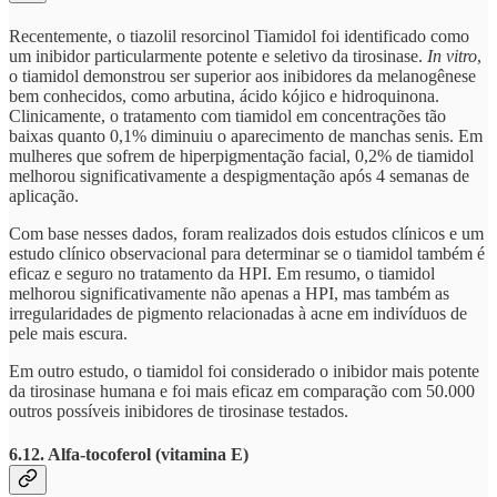
Recentemente, o tiazolil resorcinol Tiamidol foi identificado como
um inibidor particularmente potente e seletivo da tirosinase.
In vitro
,
o tiamidol demonstrou ser superior aos inibidores da melanogênese
bem conhecidos, como arbutina, ácido kójico e hidroquinona.
Clinicamente, o tratamento com tiamidol em concentrações tão
baixas quanto 0,1% diminuiu o aparecimento de manchas senis. Em
mulheres que sofrem de hiperpigmentação facial, 0,2% de tiamidol
melhorou significativamente a despigmentação após 4 semanas de
aplicação.
Com base nesses dados, foram realizados dois estudos clínicos e um
estudo clínico observacional para determinar se o tiamidol também é
eficaz e seguro no tratamento da HPI. Em resumo, o tiamidol
melhorou significativamente não apenas a HPI, mas também as
irregularidades de pigmento relacionadas à acne em indivíduos de
pele mais escura.
Em outro estudo, o tiamidol foi considerado o inibidor mais potente
da tirosinase humana e foi mais eficaz em comparação com 50.000
outros possíveis inibidores de tirosinase testados.
6.12. Alfa-tocoferol (vitamina E)