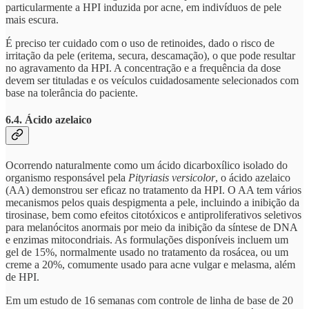
particularmente a HPI induzida por acne, em indivíduos de pele
mais escura.
É preciso ter cuidado com o uso de retinoides, dado o risco de
irritação da pele (eritema, secura, descamação), o que pode resultar
no agravamento da HPI. A concentração e a frequência da dose
devem ser tituladas e os veículos cuidadosamente selecionados com
base na tolerância do paciente.
6.4. Ácido azelaico
Ocorrendo naturalmente como um ácido dicarboxílico isolado do
organismo responsável pela
Pityriasis versicolor
, o ácido azelaico
(AA) demonstrou ser eficaz no tratamento da HPI. O AA tem vários
mecanismos pelos quais despigmenta a pele, incluindo a inibição da
tirosinase, bem como efeitos citotóxicos e antiproliferativos seletivos
para melanócitos anormais por meio da inibição da síntese de DNA
e enzimas mitocondriais. As formulações disponíveis incluem um
gel de 15%, normalmente usado no tratamento da rosácea, ou um
creme a 20%, comumente usado para acne vulgar e melasma, além
de HPI.
Em um estudo de 16 semanas com controle de linha de base de 20