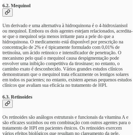
6.2. Mequinol
Um derivado e uma alternativa à hidroquinona é o 4-hidroxianisol
ou mequinol. Embora os dois agentes estejam relacionados, acredita-
se que o mequinol seja menos irritante para a pele do que a
hidroquinona. O medicamento está disponível por prescrição na
concentração de 2% e é tipicamente formulado com 0,01% de
tretinoína, um ácido retinoico e intensificador de penetração. O
mecanismo pelo qual o mequinol causa despigmentação pode
envolver uma inibição competitiva da tirosinase; no entanto, o
caminho exato é desconhecido. Vários grandes estudos clínicos
demonstraram que o mequinol trata eficazmente os lentigos solares
em todos os pacientes; no entanto, existem apenas pequenos estudos
clínicos que avaliam sua eficácia no tratamento de HPI.
6.3. Retinoides
Os retinoides são análogos estruturais e funcionais da vitamina A e
são eficazes sozinhos ou em combinação com outros agentes para o
tratamento de HPI em pacientes étnicos. Os retinoides exercem
vários efeitos biológicos que resultam no clareamento da pele,