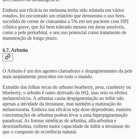
Embora sua eficácia no melasma tenha sido relatada em vários
estudos, foi encontrado um relatório que demonstra o uso bem-
sucedido de creme de cisteamina a 5% em um paciente com HPI
crônica grave, que foi bem tolerado mesmo em áreas sensíveis,
como a pele periorbital, e seu uso potencial como tratamento de
manutenção de longo prazo.
6.7. Arbutin
O Arbutin é um dos agentes clareadores e despigmentantes da pele
mais amplamente prescritos em todo o mundo.
Extraído das folhas secas do arbusto bearberry, pera, cranberry ou
blueberry, o arbutin é outro derivado da HQ, mas sem os efeitos
melanotóxicos. A arbutina causa despigmentação ao inibir não
apenas a atividade da tirosinase, mas também a maturação do
melanossoma. Embora sua eficácia seja dose-dependente, maiores
concentrações de arbutina podem levar a uma hiperpigmentação
paradoxal. As formas sintéticas de arbutina, alfa-arbutina e
desoxiarbutina, exibem maior capacidade de inibir a tirosinase do
que o composto de ocorrência natural.