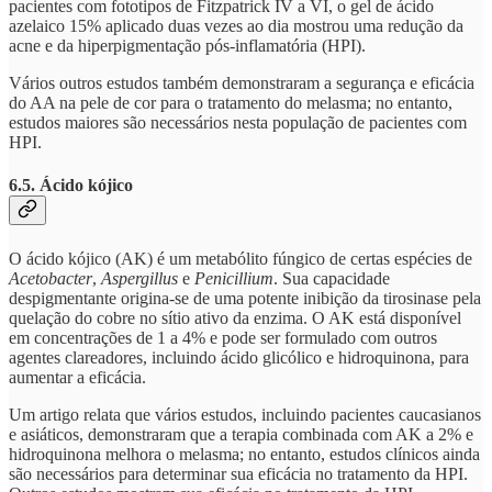
pacientes com fototipos de Fitzpatrick IV a VI, o gel de ácido
azelaico 15% aplicado duas vezes ao dia mostrou uma redução da
acne e da hiperpigmentação pós-inflamatória (HPI).
Vários outros estudos também demonstraram a segurança e eficácia
do AA na pele de cor para o tratamento do melasma; no entanto,
estudos maiores são necessários nesta população de pacientes com
HPI.
6.5. Ácido kójico
O ácido kójico (AK) é um metabólito fúngico de certas espécies de
Acetobacter
,
Aspergillus
e
Penicillium
. Sua capacidade
despigmentante origina-se de uma potente inibição da tirosinase pela
quelação do cobre no sítio ativo da enzima. O AK está disponível
em concentrações de 1 a 4% e pode ser formulado com outros
agentes clareadores, incluindo ácido glicólico e hidroquinona, para
aumentar a eficácia.
Um artigo relata que vários estudos, incluindo pacientes caucasianos
e asiáticos, demonstraram que a terapia combinada com AK a 2% e
hidroquinona melhora o melasma; no entanto, estudos clínicos ainda
são necessários para determinar sua eficácia no tratamento da HPI.