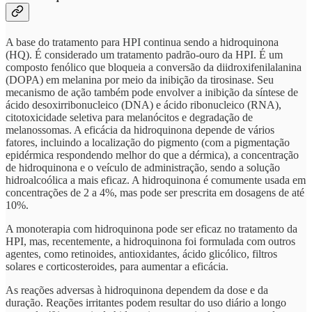
A base do tratamento para HPI continua sendo a hidroquinona
(HQ). É considerado um tratamento padrão-ouro da HPI. É um
composto fenólico que bloqueia a conversão da diidroxifenilalanina
(DOPA) em melanina por meio da inibição da tirosinase. Seu
mecanismo de ação também pode envolver a inibição da síntese de
ácido desoxirribonucleico (DNA) e ácido ribonucleico (RNA),
citotoxicidade seletiva para melanócitos e degradação de
melanossomas. A eficácia da hidroquinona depende de vários
fatores, incluindo a localização do pigmento (com a pigmentação
epidérmica respondendo melhor do que a dérmica), a concentração
de hidroquinona e o veículo de administração, sendo a solução
hidroalcoólica a mais eficaz. A hidroquinona é comumente usada em
concentrações de 2 a 4%, mas pode ser prescrita em dosagens de até
10%.
A monoterapia com hidroquinona pode ser eficaz no tratamento da
HPI, mas, recentemente, a hidroquinona foi formulada com outros
agentes, como retinoides, antioxidantes, ácido glicólico, filtros
solares e corticosteroides, para aumentar a eficácia.
As reações adversas à hidroquinona dependem da dose e da
duração. Reações irritantes podem resultar do uso diário a longo