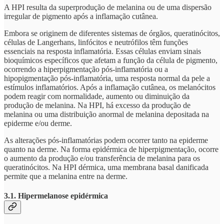
A HPI resulta da superprodução de melanina ou de uma dispersão
irregular de pigmento após a inflamação cutânea.
Embora se originem de diferentes sistemas de órgãos, queratinócitos,
células de Langerhans, linfócitos e neutrófilos têm funções
essenciais na resposta inflamatória. Essas células enviam sinais
bioquímicos específicos que afetam a função da célula de pigmento,
ocorrendo a hiperpigmentação pós-inflamatória ou a
hipopigmentação pós-inflamatória, uma resposta normal da pele a
estímulos inflamatórios. Após a inflamação cutânea, os melanócitos
podem reagir com normalidade, aumento ou diminuição da
produção de melanina. Na HPI, há excesso da produção de
melanina ou uma distribuição anormal de melanina depositada na
epiderme e/ou derme.
As alterações pós-inflamatórias podem ocorrer tanto na epiderme
quanto na derme. Na forma epidérmica de hiperpigmentação, ocorre
o aumento da produção e/ou transferência de melanina para os
queratinócitos. Na HPI dérmica, uma membrana basal danificada
permite que a melanina entre na derme.
3.1. Hipermelanose epidérmica