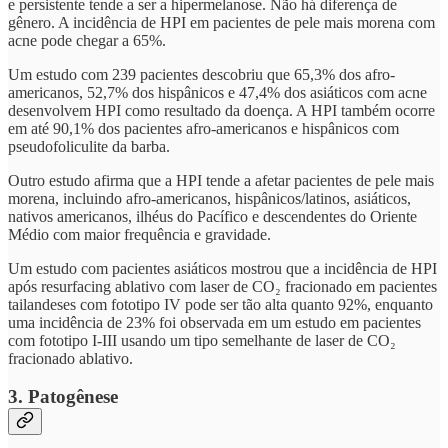
e persistente tende a ser a hipermelanose. Não há diferença de
gênero. A incidência de HPI em pacientes de pele mais morena com
acne pode chegar a 65%.
Um estudo com 239 pacientes descobriu que 65,3% dos afro-
americanos, 52,7% dos hispânicos e 47,4% dos asiáticos com acne
desenvolvem HPI como resultado da doença. A HPI também ocorre
em até 90,1% dos pacientes afro-americanos e hispânicos com
pseudofoliculite da barba.
Outro estudo afirma que a HPI tende a afetar pacientes de pele mais
morena, incluindo afro-americanos, hispânicos/latinos, asiáticos,
nativos americanos, ilhéus do Pacífico e descendentes do Oriente
Médio com maior frequência e gravidade.
Um estudo com pacientes asiáticos mostrou que a incidência de HPI
após resurfacing ablativo com laser de CO₂ fracionado em pacientes
tailandeses com fototipo IV pode ser tão alta quanto 92%, enquanto
uma incidência de 23% foi observada em um estudo em pacientes
com fototipo I-III usando um tipo semelhante de laser de CO₂
fracionado ablativo.
3. Patogênese