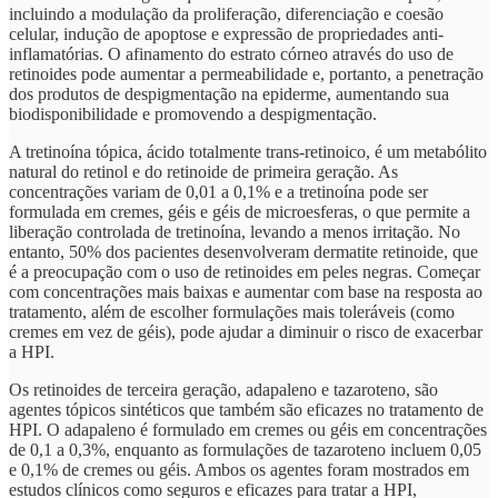
incluindo a modulação da proliferação, diferenciação e coesão
celular, indução de apoptose e expressão de propriedades anti-
inflamatórias. O afinamento do estrato córneo através do uso de
retinoides pode aumentar a permeabilidade e, portanto, a penetração
dos produtos de despigmentação na epiderme, aumentando sua
biodisponibilidade e promovendo a despigmentação.
A tretinoína tópica, ácido totalmente trans-retinoico, é um metabólito
natural do retinol e do retinoide de primeira geração. As
concentrações variam de 0,01 a 0,1% e a tretinoína pode ser
formulada em cremes, géis e géis de microesferas, o que permite a
liberação controlada de tretinoína, levando a menos irritação. No
entanto, 50% dos pacientes desenvolveram dermatite retinoide, que
é a preocupação com o uso de retinoides em peles negras. Começar
com concentrações mais baixas e aumentar com base na resposta ao
tratamento, além de escolher formulações mais toleráveis (como
cremes em vez de géis), pode ajudar a diminuir o risco de exacerbar
a HPI.
Os retinoides de terceira geração, adapaleno e tazaroteno, são
agentes tópicos sintéticos que também são eficazes no tratamento de
HPI. O adapaleno é formulado em cremes ou géis em concentrações
de 0,1 a 0,3%, enquanto as formulações de tazaroteno incluem 0,05
e 0,1% de cremes ou géis. Ambos os agentes foram mostrados em
estudos clínicos como seguros e eficazes para tratar a HPI,