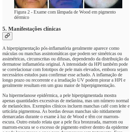
Figura 2 - Exame com lâmpada de Wood em pigmento
dérmico
5. Manifestações clínicas
A hiperpigmentação pós-inflamatória geralmente aparece como
máculas ou manchas assintomáticas que podem ser simétricas ou
assimétricas, circunscritas ou difusas, dependendo da distribuição da
dermatose inflamatória original. A intensidade da HPI também pode
se correlacionar com fototipos de pele mais elevados, embora sejam
necessários estudos para confirmar esse achado. A inflamação de
longo prazo ou recorrente e a irradiação UV podem piorar a HPI e
geralmente resultam em um grau maior de hiperpigmentação.
Na hipermelanose epidérmica, a pele hiperpigmentada mostra
apenas quantidades excessivas de melanina, mas um número normal
de melanócitos. Exemplos clínicos incluem manchas café com leite e
urticária pigmentosa. As bordas dessas manchas são nitidamente
demarcadas durante o exame à luz de Wood e têm cor marrom-
escura. Outro estudo relata que a pele fica bronzeada, marrom ou
marrom-escura se o excesso de pigmento estiver dentro da epiderme