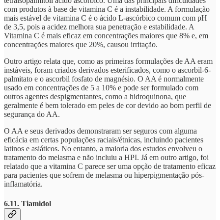
tetraisopalmitoil ácido ascórbico. Uma das principais dificuldades
com produtos à base de vitamina C é a instabilidade. A formulação
mais estável de vitamina C é o ácido L-ascórbico comum com pH
de 3,5, pois a acidez melhora sua penetração e estabilidade. A
Vitamina C é mais eficaz em concentrações maiores que 8% e, em
concentrações maiores que 20%, causou irritação.
Outro artigo relata que, como as primeiras formulações de AA eram
instáveis, foram criados derivados esterificados, como o ascorbil-6-
palmitato e o ascorbil fosfato de magnésio. O AA é normalmente
usado em concentrações de 5 a 10% e pode ser formulado com
outros agentes despigmentantes, como a hidroquinona, que
geralmente é bem tolerado em peles de cor devido ao bom perfil de
segurança do AA.
O AA e seus derivados demonstraram ser seguros com alguma
eficácia em certas populações raciais/étnicas, incluindo pacientes
latinos e asiáticos. No entanto, a maioria dos estudos envolveu o
tratamento do melasma e não incluiu a HPI. Já em outro artigo, foi
relatado que a vitamina C parece ser uma opção de tratamento eficaz
para pacientes que sofrem de melasma ou hiperpigmentação pós-
inflamatória.
6.11. Tiamidol