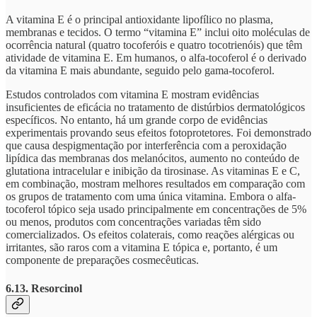
A vitamina E é o principal antioxidante lipofílico no plasma,
membranas e tecidos. O termo “vitamina E” inclui oito moléculas de
ocorrência natural (quatro tocoferóis e quatro tocotrienóis) que têm
atividade de vitamina E. Em humanos, o alfa-tocoferol é o derivado
da vitamina E mais abundante, seguido pelo gama-tocoferol.
Estudos controlados com vitamina E mostram evidências
insuficientes de eficácia no tratamento de distúrbios dermatológicos
específicos. No entanto, há um grande corpo de evidências
experimentais provando seus efeitos fotoprotetores. Foi demonstrado
que causa despigmentação por interferência com a peroxidação
lipídica das membranas dos melanócitos, aumento no conteúdo de
glutationa intracelular e inibição da tirosinase. As vitaminas E e C,
em combinação, mostram melhores resultados em comparação com
os grupos de tratamento com uma única vitamina. Embora o alfa-
tocoferol tópico seja usado principalmente em concentrações de 5%
ou menos, produtos com concentrações variadas têm sido
comercializados. Os efeitos colaterais, como reações alérgicas ou
irritantes, são raros com a vitamina E tópica e, portanto, é um
componente de preparações cosmecêuticas.
6.13. Resorcinol