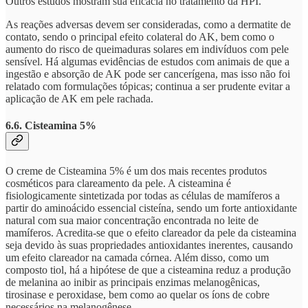
Outros estudos mostram sua eficácia no tratamento da HPI.
As reações adversas devem ser consideradas, como a dermatite de
contato, sendo o principal efeito colateral do AK, bem como o
aumento do risco de queimaduras solares em indivíduos com pele
sensível. Há algumas evidências de estudos com animais de que a
ingestão e absorção de AK pode ser cancerígena, mas isso não foi
relatado com formulações tópicas; continua a ser prudente evitar a
aplicação de AK em pele rachada.
6.6. Cisteamina 5%
O creme de Cisteamina 5% é um dos mais recentes produtos
cosméticos para clareamento da pele. A cisteamina é
fisiologicamente sintetizada por todas as células de mamíferos a
partir do aminoácido essencial cisteína, sendo um forte antioxidante
natural com sua maior concentração encontrada no leite de
mamíferos. Acredita-se que o efeito clareador da pele da cisteamina
seja devido às suas propriedades antioxidantes inerentes, causando
um efeito clareador na camada córnea. Além disso, como um
composto tiol, há a hipótese de que a cisteamina reduz a produção
de melanina ao inibir as principais enzimas melanogênicas,
tirosinase e peroxidase, bem como ao quelar os íons de cobre
necessários na melanogênese.