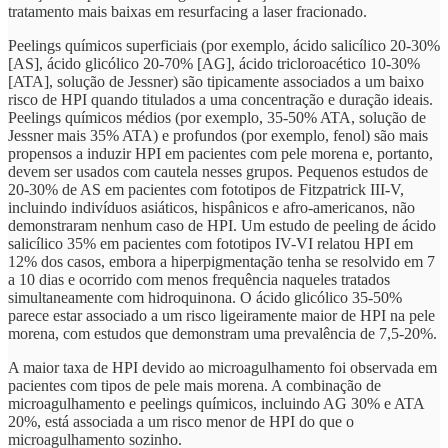
tratamento mais baixas em resurfacing a laser fracionado.
Peelings químicos superficiais (por exemplo, ácido salicílico 20-30%
[AS], ácido glicólico 20-70% [AG], ácido tricloroacético 10-30%
[ATA], solução de Jessner) são tipicamente associados a um baixo
risco de HPI quando titulados a uma concentração e duração ideais.
Peelings químicos médios (por exemplo, 35-50% ATA, solução de
Jessner mais 35% ATA) e profundos (por exemplo, fenol) são mais
propensos a induzir HPI em pacientes com pele morena e, portanto,
devem ser usados com cautela nesses grupos. Pequenos estudos de
20-30% de AS em pacientes com fototipos de Fitzpatrick III-V,
incluindo indivíduos asiáticos, hispânicos e afro-americanos, não
demonstraram nenhum caso de HPI. Um estudo de peeling de ácido
salicílico 35% em pacientes com fototipos IV-VI relatou HPI em
12% dos casos, embora a hiperpigmentação tenha se resolvido em 7
a 10 dias e ocorrido com menos frequência naqueles tratados
simultaneamente com hidroquinona. O ácido glicólico 35-50%
parece estar associado a um risco ligeiramente maior de HPI na pele
morena, com estudos que demonstram uma prevalência de 7,5-20%.
A maior taxa de HPI devido ao microagulhamento foi observada em
pacientes com tipos de pele mais morena. A combinação de
microagulhamento e peelings químicos, incluindo AG 30% e ATA
20%, está associada a um risco menor de HPI do que o
microagulhamento sozinho.