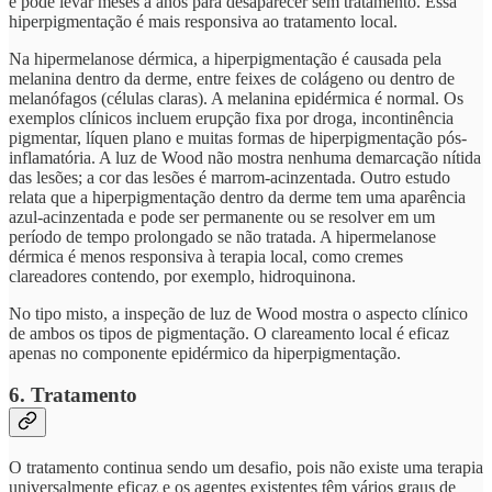
e pode levar meses a anos para desaparecer sem tratamento. Essa
hiperpigmentação é mais responsiva ao tratamento local.
Na hipermelanose dérmica, a hiperpigmentação é causada pela
melanina dentro da derme, entre feixes de colágeno ou dentro de
melanófagos (células claras). A melanina epidérmica é normal. Os
exemplos clínicos incluem erupção fixa por droga, incontinência
pigmentar, líquen plano e muitas formas de hiperpigmentação pós-
inflamatória. A luz de Wood não mostra nenhuma demarcação nítida
das lesões; a cor das lesões é marrom-acinzentada. Outro estudo
relata que a hiperpigmentação dentro da derme tem uma aparência
azul-acinzentada e pode ser permanente ou se resolver em um
período de tempo prolongado se não tratada. A hipermelanose
dérmica é menos responsiva à terapia local, como cremes
clareadores contendo, por exemplo, hidroquinona.
No tipo misto, a inspeção de luz de Wood mostra o aspecto clínico
de ambos os tipos de pigmentação. O clareamento local é eficaz
apenas no componente epidérmico da hiperpigmentação.
6. Tratamento
O tratamento continua sendo um desafio, pois não existe uma terapia
universalmente eficaz e os agentes existentes têm vários graus de