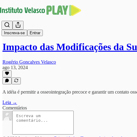
Implantodontia
Inscreva-se
Entrar
Impacto das Modificações da S
Rogério Gonçalves Velasco
ago 13, 2024
A idéia é permitir a osseointegração precoce e garantir um contato o
Leia →
Comentários