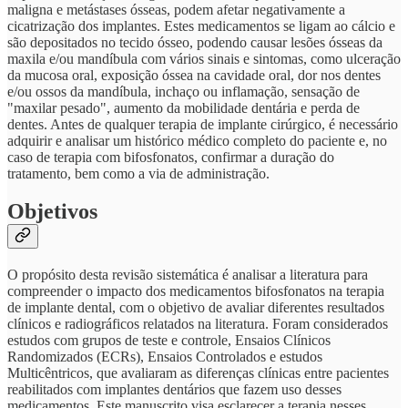
maligna e metástases ósseas, podem afetar negativamente a
cicatrização dos implantes. Estes medicamentos se ligam ao cálcio e
são depositados no tecido ósseo, podendo causar lesões ósseas da
maxila e/ou mandíbula com vários sinais e sintomas, como ulceração
da mucosa oral, exposição óssea na cavidade oral, dor nos dentes
e/ou ossos da mandíbula, inchaço ou inflamação, sensação de
"maxilar pesado", aumento da mobilidade dentária e perda de
dentes. Antes de qualquer terapia de implante cirúrgico, é necessário
adquirir e analisar um histórico médico completo do paciente e, no
caso de terapia com bifosfonatos, confirmar a duração do
tratamento, bem como a via de administração.
Objetivos
O propósito desta revisão sistemática é analisar a literatura para
compreender o impacto dos medicamentos bifosfonatos na terapia
de implante dental, com o objetivo de avaliar diferentes resultados
clínicos e radiográficos relatados na literatura. Foram considerados
estudos com grupos de teste e controle, Ensaios Clínicos
Randomizados (ECRs), Ensaios Controlados e estudos
Multicêntricos, que avaliaram as diferenças clínicas entre pacientes
reabilitados com implantes dentários que fazem uso desses
medicamentos. Este manuscrito visa esclarecer a terapia nesses