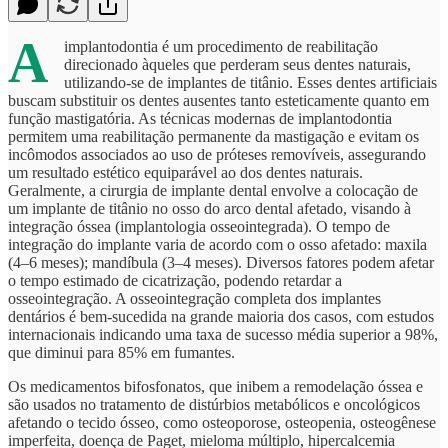
A
implantodontia é um procedimento de reabilitação
direcionado àqueles que perderam seus dentes naturais,
utilizando-se de implantes de titânio. Esses dentes artificiais
buscam substituir os dentes ausentes tanto esteticamente quanto em
função mastigatória. As técnicas modernas de implantodontia
permitem uma reabilitação permanente da mastigação e evitam os
incômodos associados ao uso de próteses removíveis, assegurando
um resultado estético equiparável ao dos dentes naturais.
Geralmente, a cirurgia de implante dental envolve a colocação de
um implante de titânio no osso do arco dental afetado, visando à
integração óssea (implantologia osseointegrada). O tempo de
integração do implante varia de acordo com o osso afetado: maxila
(4–6 meses); mandíbula (3–4 meses). Diversos fatores podem afetar
o tempo estimado de cicatrização, podendo retardar a
osseointegração. A osseointegração completa dos implantes
dentários é bem-sucedida na grande maioria dos casos, com estudos
internacionais indicando uma taxa de sucesso média superior a 98%,
que diminui para 85% em fumantes.
Os medicamentos bifosfonatos, que inibem a remodelação óssea e
são usados no tratamento de distúrbios metabólicos e oncológicos
afetando o tecido ósseo, como osteoporose, osteopenia, osteogênese
imperfeita, doença de Paget, mieloma múltiplo, hipercalcemia