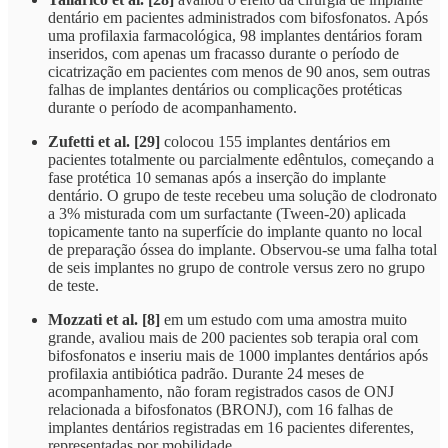
dentário em pacientes administrados com bifosfonatos. Após
uma profilaxia farmacológica, 98 implantes dentários foram
inseridos, com apenas um fracasso durante o período de
cicatrização em pacientes com menos de 90 anos, sem outras
falhas de implantes dentários ou complicações protéticas
durante o período de acompanhamento.
Zufetti et al. [29]
colocou 155 implantes dentários em
pacientes totalmente ou parcialmente edêntulos, começando a
fase protética 10 semanas após a inserção do implante
dentário. O grupo de teste recebeu uma solução de clodronato
a 3% misturada com um surfactante (Tween-20) aplicada
topicamente tanto na superfície do implante quanto no local
de preparação óssea do implante. Observou-se uma falha total
de seis implantes no grupo de controle versus zero no grupo
de teste.
Mozzati et al. [8]
em um estudo com uma amostra muito
grande, avaliou mais de 200 pacientes sob terapia oral com
bifosfonatos e inseriu mais de 1000 implantes dentários após
profilaxia antibiótica padrão. Durante 24 meses de
acompanhamento, não foram registrados casos de ONJ
relacionada a bifosfonatos (BRONJ), com 16 falhas de
implantes dentários registradas em 16 pacientes diferentes,
representadas por mobilidade.