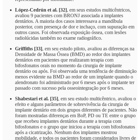
López-Cedrún et al. [32]
, em seus estudos multicêntricos,
avaliou 9 pacientes com BRONJ associada a implantes
dentários. A maioria dos casos interessava a mandíbula
posterior, com presença de dor e inchaço, com supuração em
outros casos. Foi observada exposição óssea, com lesões
radiolúcidas também no exame radiográfico.
Griffiths [33]
, em seu estudo piloto, avaliou as diferenças na
Densidade de Massa Óssea (BMD) ao redor dos implantes
dentários em pacientes que realizaram terapia com
bifosfonatos orais no momento da cirurgia de implante
dentário ou após. Foi observada uma tendência de diminuição
menos evidente na BMD ao redor de um implante quando o
alendronato foi administrado por 6 meses após o implante ter
passado com sucesso pela osseointegração por 6 meses.
Shabestari et al. [35]
, em seu estudo multicêntrico, avaliou o
efeito e alguns parâmetros de sobrevivência da cirurgia de
implante dentário em dois grupos diferentes de pacientes. Não
foram mostradas diferenças em BoP, PD ou TE entre o grupo
que recebeu implantes dentários durante a terapia com
bifosfonatos e o grupo que iniciou a terapia com bifosfonatos
após a cicatrização. Nenhum dos implantes mostrou
mobilidade, e todos os pacientes foram considerados livres de