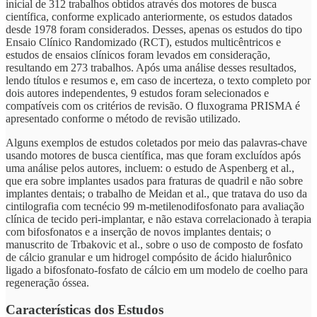
inicial de 312 trabalhos obtidos através dos motores de busca
científica, conforme explicado anteriormente, os estudos datados
desde 1978 foram considerados. Desses, apenas os estudos do tipo
Ensaio Clínico Randomizado (RCT), estudos multicêntricos e
estudos de ensaios clínicos foram levados em consideração,
resultando em 273 trabalhos. Após uma análise desses resultados,
lendo títulos e resumos e, em caso de incerteza, o texto completo por
dois autores independentes, 9 estudos foram selecionados e
compatíveis com os critérios de revisão. O fluxograma PRISMA é
apresentado conforme o método de revisão utilizado.
Alguns exemplos de estudos coletados por meio das palavras-chave
usando motores de busca científica, mas que foram excluídos após
uma análise pelos autores, incluem: o estudo de Aspenberg et al.,
que era sobre implantes usados para fraturas de quadril e não sobre
implantes dentais; o trabalho de Meidan et al., que tratava do uso da
cintilografia com tecnécio 99 m-metilenodifosfonato para avaliação
clínica de tecido peri-implantar, e não estava correlacionado à terapia
com bifosfonatos e a inserção de novos implantes dentais; o
manuscrito de Trbakovic et al., sobre o uso de composto de fosfato
de cálcio granular e um hidrogel compósito de ácido hialurônico
ligado a bifosfonato-fosfato de cálcio em um modelo de coelho para
regeneração óssea.
Características dos Estudos