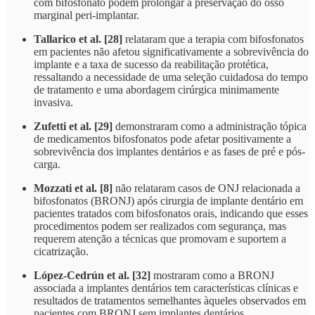
com bifosfonato podem prolongar a preservação do osso
marginal peri-implantar.
Tallarico et al. [28]
relataram que a terapia com bifosfonatos
em pacientes não afetou significativamente a sobrevivência do
implante e a taxa de sucesso da reabilitação protética,
ressaltando a necessidade de uma seleção cuidadosa do tempo
de tratamento e uma abordagem cirúrgica minimamente
invasiva.
Zufetti et al. [29]
demonstraram como a administração tópica
de medicamentos bifosfonatos pode afetar positivamente a
sobrevivência dos implantes dentários e as fases de pré e pós-
carga.
Mozzati et al. [8]
não relataram casos de ONJ relacionada a
bifosfonatos (BRONJ) após cirurgia de implante dentário em
pacientes tratados com bifosfonatos orais, indicando que esses
procedimentos podem ser realizados com segurança, mas
requerem atenção a técnicas que promovam e suportem a
cicatrização.
López-Cedrún et al. [32]
mostraram como a BRONJ
associada a implantes dentários tem características clínicas e
resultados de tratamentos semelhantes àqueles observados em
pacientes com BRONJ sem implantes dentários.