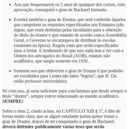
Aos que frequentarem os 5 anos de qualquer dos cursos, com
aprovação, conseguirá o grau de Bacharel formado.
Existirá também o grau de Doutor, que será conferido àqueles
que cumprirem os requisitos especificados nos Estatutos (são
regras, que eram definidas pelas faculdades para a obtenção
do título do doutor e que estando de acordo com a Assembléia
Geral, o Governo se encarregava de distribuir às escolas
existentes na época). Regras estas que serão especificadas
mais a frente. E lembrando de que isso nada tem a ver com a
Ordem dos advogados do Brasil (AOB), estatuto não
acadêmico, que surgiu somente em 1930.
Somente aos que obtiverem o grau de Doutor é que poderão
ser escolhidos para Lentes (do latim “legens”, que lê. Ou
então professor universitário).
Só com isso, já seria suficiente para concluirmos que desde sempre o
título “doutor”, sempre esteve relacionado ao mundo acadêmico.
SEMPRE!
Sobre o item 2, citado acima, no CAPÍTULO XIII § 1º, é dito de
forma muito clara, que se algum estudante jurista quiser tomar o
grau de Doutor, depois de ter conquistado o grau de Bacharel;
deverá defender publicamente várias teses que serão