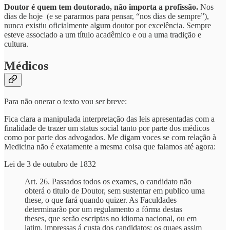
Doutor é quem tem doutorado, não importa a profissão.
Nos
dias de hoje (e se pararmos para pensar, “nos dias de sempre”),
nunca existiu oficialmente algum doutor por excelência. Sempre
esteve associado a um título acadêmico e ou a uma tradição e
cultura.
Médicos
Para não onerar o texto vou ser breve:
Fica clara a manipulada interpretação das leis apresentadas com a
finalidade de trazer um status social tanto por parte dos médicos
como por parte dos advogados. Me digam voces se com relação à
Medicina não é exatamente a mesma coisa que falamos até agora:
Lei de 3 de outubro de 1832
Art. 26. Passados todos os exames, o candidato não
obterá o titulo de Doutor, sem sustentar em publico uma
these, o que fará quando quizer. As Faculdades
determinarão por um regulamento a fórma destas
theses, que serão escriptas no idioma nacional, ou em
latim, impressas á custa dos candidatos; os quaes assim