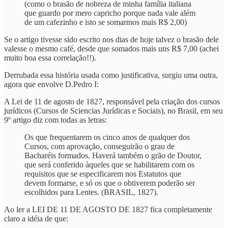
(como o brasão de nobreza de minha família italiana
que guardo por mero capricho porque nada vale além
de um cafezinho e isto se somarmos mais R$ 2,00)
Se o artigo tivesse sido escrito nos dias de hoje talvez o brasão dele
valesse o mesmo café, desde que somados mais uns R$ 7,00 (achei
muito boa essa correlação!!).
Derrubada essa história usada como justificativa, surgiu uma outra,
agora que envolve D.Pedro I:
A Lei de 11 de agosto de 1827, responsável pela criação dos cursos
jurídicos (Cursos de Sciencias Jurídicas e Sociais), no Brasil, em seu
9º artigo diz com todas as letras:
Os que frequentarem os cinco anos de qualquer dos
Cursos, com aprovação, conseguirão o grau de
Bacharéis formados. Haverá também o grão de Doutor,
que será conferido àqueles que se habilitarem com os
requisitos que se especificarem nos Estatutos que
devem formarse, e só os que o obtiverem poderão ser
escolhidos para Lentes. (BRASIL, 1827).
Ao ler a LEI DE 11 DE AGOSTO DE 1827 fica completamente
claro a idéia de que: