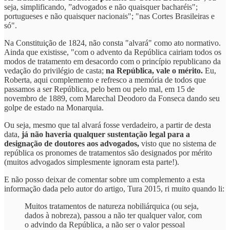
seja, simplificando, ”advogados e não quaisquer bacharéis";
portugueses e não quaisquer nacionais"; "nas Cortes Brasileiras e
só".
Na Constituição de 1824, não consta "alvará" como ato normativo.
Ainda que existisse, "com o advento da República cairiam todos os
modos de tratamento em desacordo com o princípio republicano da
vedação do privilégio de casta;
na República, vale o mérito.
Eu,
Roberta, aqui complemento e refresco a memória de todos que
passamos a ser República, pelo bem ou pelo mal, em 15 de
novembro de 1889, com Marechal Deodoro da Fonseca dando seu
golpe de estado na Monarquia.
Ou seja, mesmo que tal alvará fosse verdadeiro, a partir de desta
data,
já não haveria qualquer sustentação legal para a
designação de doutores aos advogados,
visto que no sistema de
república os pronomes de tratamentos são designados por mérito
(muitos advogados simplesmente ignoram esta parte!).
E não posso deixar de comentar sobre um complemento a esta
informação dada pelo autor do artigo, Tura 2015, ri muito quando li:
Muitos tratamentos de natureza nobiliárquica (ou seja,
dados à nobreza), passou a não ter qualquer valor, com
o advindo da República, a não ser o valor pessoal