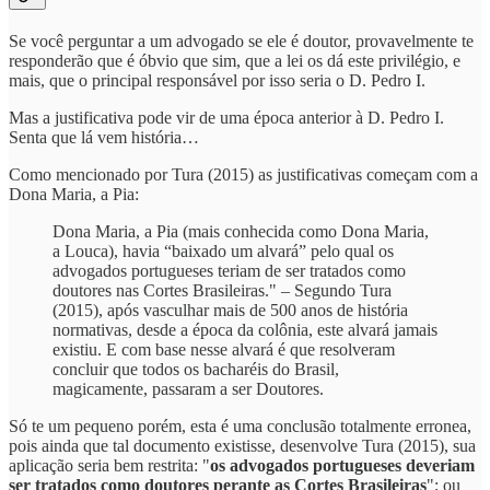
Se você perguntar a um advogado se ele é doutor, provavelmente te
responderão que é óbvio que sim, que a lei os dá este privilégio, e
mais, que o principal responsável por isso seria o D. Pedro I.
Mas a justificativa pode vir de uma época anterior à D. Pedro I.
Senta que lá vem história…
Como mencionado por Tura (2015) as justificativas começam com a
Dona Maria, a Pia:
Dona Maria, a Pia (mais conhecida como Dona Maria,
a Louca), havia “baixado um alvará” pelo qual os
advogados portugueses teriam de ser tratados como
doutores nas Cortes Brasileiras." – Segundo Tura
(2015), após vasculhar mais de 500 anos de história
normativas, desde a época da colônia, este alvará jamais
existiu. E com base nesse alvará é que resolveram
concluir que todos os bacharéis do Brasil,
magicamente, passaram a ser Doutores.
Só te um pequeno porém, esta é uma conclusão totalmente erronea,
pois ainda que tal documento existisse, desenvolve Tura (2015), sua
aplicação seria bem restrita: "
os advogados portugueses deveriam
ser tratados como doutores perante as Cortes Brasileiras
"; ou