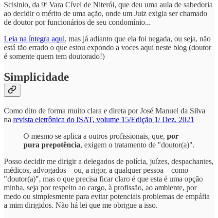
Scisinio, da 9ª Vara Cível de Niterói, que deu uma aula de sabedoria
ao decidir o mérito de uma ação, onde um Juiz exigia ser chamado
de doutor por funcionários de seu condomínio...
Leia na íntegra aqui
, mas já adianto que ela foi negada, ou seja, não
está tão errado o que estou expondo a voces aqui neste blog (doutor
é somente quem tem doutorado!)
Simplicidade
Como dito de forma muito clara e direta por José Manuel da Silva
na
revista eletrônica do ISAT, volume 15/Edição 1/ Dez. 2021
O mesmo se aplica a outros profissionais, que,
por
pura prepotência
, exigem o tratamento de "doutor(a)".
Posso decidir me dirigir a delegados de polícia, juízes, despachantes,
médicos, advogados – ou, a rigor, a qualquer pessoa – como
"doutor(a)", mas o que precisa ficar claro é que esta é uma opção
minha, seja por respeito ao cargo, à profissão, ao ambiente, por
medo ou simplesmente para evitar potenciais problemas de empáfia
a mim dirigidos. Não há lei que me obrigue a isso.