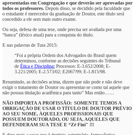
apresentadas em Congregação e que deverão ser aprovadas por
todos os professores.
Depois disso, se decidido pela faculdade que
o estudante é merecedor da graduação de Doutor, este título será
concedido a ele sem mais outro exame.
Ou seja, defesa de uma tese, onde precisa ser avaliada por uma
“banca” (léxico atual) para a conquista do título.
E nas palavras de Tura 2015:
“Foi a própria Ordem dos Advogados do Brasil quem
determinou, conforme as decisões seguintes do Tribunal
de
Ética e Disciplina:
Processos: E-3.652/2008; E-
3.221/2005; E-2.573/02; E2067/99; E-1.815/98.
Resumindo, as decisões acima, dizem que não pode e não deve
exigir o tratamento de Doutor ou apresentar-se como tal aquele que
não possua titulação acadêmica para tanto” Mas então……
NÃO IMPORTA A PROFISSÃO: SOMENTE TEMOS A
OBRIGAÇÃO DE USAR O TÍTULO DE DOUTOR PRÉVIO
AO SEU NOME, ÀQUELES PROFISSIONAIS QUE
POSSUEM DOUTORADO, OU SEJA, AQUELES QUE
DEFENDERAM SUA TESE E “Zé Fini" !!!
E digo mais a voce que é dentista, veterinário, farmacêutico,