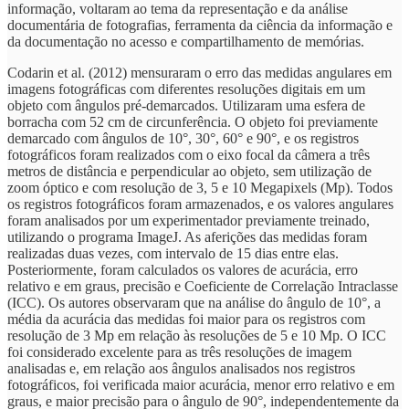
informação, voltaram ao tema da representação e da análise
documentária de fotografias, ferramenta da ciência da informação e
da documentação no acesso e compartilhamento de memórias.
Codarin et al. (2012) mensuraram o erro das medidas angulares em
imagens fotográficas com diferentes resoluções digitais em um
objeto com ângulos pré-demarcados. Utilizaram uma esfera de
borracha com 52 cm de circunferência. O objeto foi previamente
demarcado com ângulos de 10°, 30°, 60° e 90°, e os registros
fotográficos foram realizados com o eixo focal da câmera a três
metros de distância e perpendicular ao objeto, sem utilização de
zoom óptico e com resolução de 3, 5 e 10 Megapixels (Mp). Todos
os registros fotográficos foram armazenados, e os valores angulares
foram analisados por um experimentador previamente treinado,
utilizando o programa ImageJ. As aferições das medidas foram
realizadas duas vezes, com intervalo de 15 dias entre elas.
Posteriormente, foram calculados os valores de acurácia, erro
relativo e em graus, precisão e Coeficiente de Correlação Intraclasse
(ICC). Os autores observaram que na análise do ângulo de 10°, a
média da acurácia das medidas foi maior para os registros com
resolução de 3 Mp em relação às resoluções de 5 e 10 Mp. O ICC
foi considerado excelente para as três resoluções de imagem
analisadas e, em relação aos ângulos analisados nos registros
fotográficos, foi verificada maior acurácia, menor erro relativo e em
graus, e maior precisão para o ângulo de 90°, independentemente da