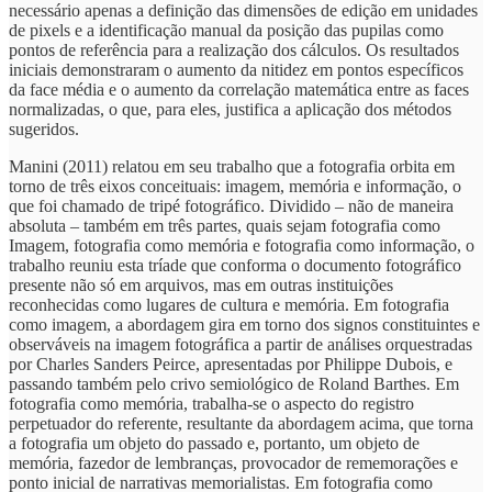
necessário apenas a definição das dimensões de edição em unidades
de pixels e a identificação manual da posição das pupilas como
pontos de referência para a realização dos cálculos. Os resultados
iniciais demonstraram o aumento da nitidez em pontos específicos
da face média e o aumento da correlação matemática entre as faces
normalizadas, o que, para eles, justifica a aplicação dos métodos
sugeridos.
Manini (2011) relatou em seu trabalho que a fotografia orbita em
torno de três eixos conceituais: imagem, memória e informação, o
que foi chamado de tripé fotográfico. Dividido – não de maneira
absoluta – também em três partes, quais sejam fotografia como
Imagem, fotografia como memória e fotografia como informação, o
trabalho reuniu esta tríade que conforma o documento fotográfico
presente não só em arquivos, mas em outras instituições
reconhecidas como lugares de cultura e memória. Em fotografia
como imagem, a abordagem gira em torno dos signos constituintes e
observáveis na imagem fotográfica a partir de análises orquestradas
por Charles Sanders Peirce, apresentadas por Philippe Dubois, e
passando também pelo crivo semiológico de Roland Barthes. Em
fotografia como memória, trabalha-se o aspecto do registro
perpetuador do referente, resultante da abordagem acima, que torna
a fotografia um objeto do passado e, portanto, um objeto de
memória, fazedor de lembranças, provocador de rememorações e
ponto inicial de narrativas memorialistas. Em fotografia como