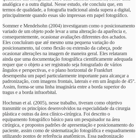
analógica e a outra digital. Nesse estudo, ele concluiu que, em
termos de qualidade, a fotografia tradicional ainda supera a digital,
principalmente quando essas são impressas em papel fotográfico.
Sommer e Mendelsohn (2004) investigaram como o posicionamento
variado de um objeto pode levar a uma alteração da aparência e,
consequentemente, ocasionar avaliações diferentes dos achados.
Eles concluíram que até mesmo uma pequena variação do
posicionamento, tal como flexão ou extensão da cabeça, pode
ocasionar alterações na imagem de maneira geral. Eles relataram
ainda que uma documentação fotográfica cientificamente adequada
requer que o objeto a ser registrado seja fotografado de vários
ângulos e perspectivas, e o plano horizontal de Frankfurt
desempenha um papel particularmente importante para alcançar a
padronização, com imagens frontais, laterais e em um ângulo de 45°.
Assim, forma-se uma linha imaginária entre a borda superior do
tragus e a borda infraorbital.
Hochman et al. (2005), nesse trabalho, tiveram como objetivo
transmitir os princípios desenvolvidos na especialidade da cirurgia
plástica e outras da área clínico-cirúrgica. Foi descrito o
equipamento fotográfico básico para um pesquisador na área
cirúrgica, e propostos padrões de apresentação e posicionamento do
paciente, assim como de sistematização fotográfica e enquadramento
utilizando pontos de referência anatômicos. Essa padronização