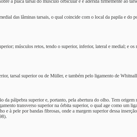
 sobre a placa tarsal do músculo orbicular e é aderida firmemente ao tars
medial das lâminas tarsais, o qual coincide com o local da papila e do p
perior; músculos retos, tendo o superior, inferior, lateral e medial; e
perior, tarsal superior ou de Müller, e também pelo ligamento de Whit
ão da pálpebra superior e, portanto, pela abertura do olho. Tem origem 
gamento transverso superior na órbita superior, o qual age como um liga
lho e à pele por bandas fibrosas, onde a margem superior dessa inserção
8).