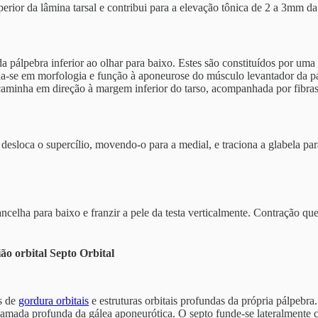
uperior da lâmina tarsal e contribui para a elevação tônica de 2 a 3
da pálpebra inferior ao olhar para baixo. Estes são constituídos por um
lha-se em morfologia e função à aponeurose do músculo levantador da pál
caminha em direção à margem inferior do tarso, acompanhada por fibr
 desloca o supercílio, movendo-o para a medial, e traciona a glabela p
ancelha para baixo e franzir a pele da testa verticalmente. Contração 
ão orbital Septo Orbital
s de
gordura orbitais
e estruturas orbitais profundas da própria pálpebra
da camada profunda da gálea aponeurótica. O septo funde-se lateralmente