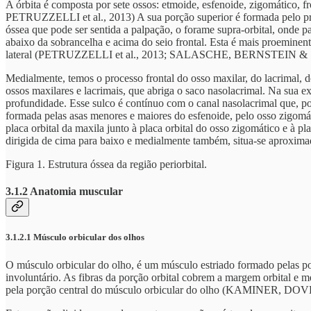
A órbita é composta por sete ossos: etmoide, esfenoide, zigomático,
PETRUZZELLI et al., 2013) A sua porção superior é formada pelo pro
óssea que pode ser sentida a palpação, o forame supra-orbital, onde pa
abaixo da sobrancelha e acima do seio frontal. Esta é mais proeminen
lateral (PETRUZZELLI et al., 2013; SALASCHE, BERNSTEIN &
Medialmente, temos o processo frontal do osso maxilar, do lacrimal,
ossos maxilares e lacrimais, que abriga o saco nasolacrimal. Na su
profundidade. Esse sulco é contínuo com o canal nasolacrimal que, po
formada pelas asas menores e maiores do esfenoide, pelo osso zi
placa orbital da maxila junto à placa orbital do osso zigomático e à pl
dirigida de cima para baixo e medialmente também, situa-se aproxima
Figura 1. Estrutura óssea da região periorbital.
3.1.2 Anatomia muscular
3.1.2.1 Músculo orbicular dos olhos
O músculo orbicular do olho, é um músculo estriado formado pelas por
involuntário. As fibras da porção orbital cobrem a margem orbital e
pela porção central do músculo orbicular do olho (KAMINER, D