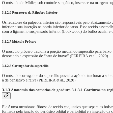
O músculo de Müller, sob controle simpático, insere-se na margem s
3.1.2.6 Retratores da Pálpebra Inferior
Os retratores da pálpebra inferior são responsáveis pelo abaixamento 
inferior e sua inserção na borda inferior do tarso. Esse tecido asseme
com o ligamento suspensório inferior (Lockwood) do bulbo ocular e 
3.1.2.7 Músculo Prócero
O músculo prócero traciona a porção medial do supercílio para baixo,
denotando a expressão de “cara de bravo” (PEREIRA et al., 2020).
3.1.2.8 Corrugador do supercílio
O músculo corrugador do supercílio possui a ação de tracionar a sobr
a de pensativo e raiva (PEREIRA et al., 2020).
3.1.3 Anatomia das camadas de gordura 3.1.3.1 Gorduras na regi
Ele é uma membrana fibrosa de tecido conjuntivo que separa as bolsa
formada pela junção do periósteo orbital e periorbital e a inserção 