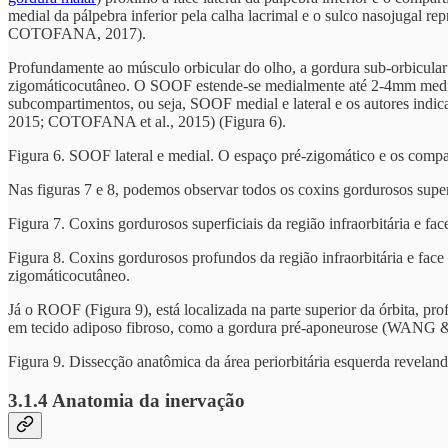
medial da pálpebra inferior pela calha lacrimal e o sulco nasojugal 
COTOFANA, 2017).
Profundamente ao músculo orbicular do olho, a gordura sub-orbicular 
zigomáticocutâneo. O SOOF estende-se medialmente até 2-4mm medialm
subcompartimentos, ou seja, SOOF medial e lateral e os autores ind
2015; COTOFANA et al., 2015) (Figura 6).
Figura 6. SOOF lateral e medial. O espaço pré-zigomático e os comp
Nas figuras 7 e 8, podemos observar todos os coxins gordurosos super
Figura 7. Coxins gordurosos superficiais da região infraorbitária e fac
Figura 8. Coxins gordurosos profundos da região infraorbitária e fac
zigomáticocutâneo.
Já o ROOF (Figura 9), está localizada na parte superior da órbita, p
em tecido adiposo fibroso, como a gordura pré-aponeurose (WANG
Figura 9. Dissecção anatômica da área periorbitária esquerda revel
3.1.4 Anatomia da inervação