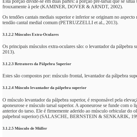
Esta porção divide-se em duas partes: a porção pré-tarsal que se situa
frouxamente à pele (KAMINER, DOVER & ARNDT, 2002).
Os tendões cantais mediais superior e inferior se originam no aspecto 
tendão cantal medial comum (PETRUZZELLI et al., 2013).
3.1.2.2 Músculos Extra-Oculares
Os principais músculos extra-oculares são: o levantador da pálpebra su
2013).
3.1.2.3 Retratores da Pálpebra Superior
Estes são compostos por: músculo frontal, levantador da pálpebra su
3.1.2.4 Músculo levantador da pálpebra superior
O músculo levantador da pálpebra superior, é responsável pela elevaç
aponeurose e músculo tarsal superior. A aponeurose se funde com o li
anterior do tarso. Ele é firmemente aderido ao músculo orbicular do o
palpebral superior) (SALASCHE, BERNSTEIN & SENKARIK, 199
3.1.2.5 Músculo de Müller