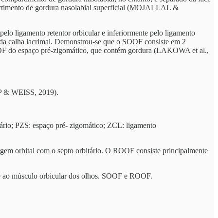
ompartimento de gordura nasolabial superficial (MOJALLAL &
elo ligamento retentor orbicular e inferiormente pelo ligamento
 da calha lacrimal. Demonstrou-se que o SOOF consiste em 2
 SOOF do espaço pré-zigomático, que contém gordura (LAKOWA et al.,
IPP & WEISS, 2019).
tário; PZS: espaço pré- zigomático; ZCL: ligamento
argem orbital com o septo orbitário. O ROOF consiste principalmente
nte ao músculo orbicular dos olhos. SOOF e ROOF.