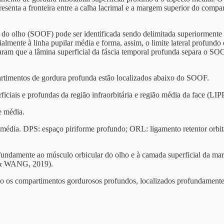
representa a fronteira entre a calha lacrimal e a margem superior do c
do olho (SOOF) pode ser identificada sendo delimitada superiormente p
ente à linha pupilar média e forma, assim, o limite lateral profundo
icaram que a lâmina superficial da fáscia temporal profunda separa o
artimentos de gordura profunda estão localizados abaixo do SOOF.
ficiais e profundas da região infraorbitária e região média da face (L
e média.
e média. DPS: espaço piriforme profundo; ORL: ligamento retentor orbi
rofundamente ao músculo orbicular do olho e à camada superficial da m
 & WANG, 2019).
ando os compartimentos gordurosos profundos, localizados profundame