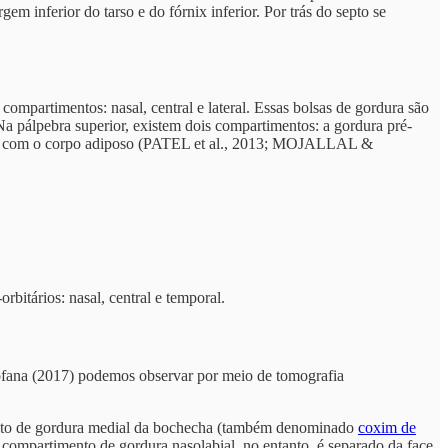
em inferior do tarso e do fórnix inferior. Por trás do septo se
s compartimentos: nasal, central e lateral. Essas bolsas de gordura são
Na pálpebra superior, existem dois compartimentos: a gordura pré-
ndida com o corpo adiposo (PATEL et al., 2013; MOJALLAL &
rbitários: nasal, central e temporal.
ofana (2017) podemos observar por meio de tomografia
imento de gordura medial da bochecha (também denominado
coxim de
O compartimento de gordura nasolabial, no entanto, é separado da face