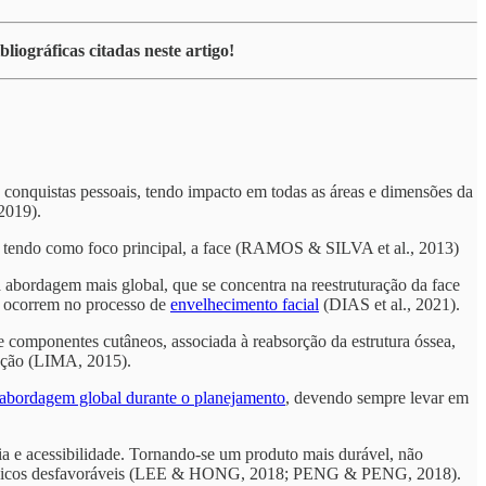
liográficas citadas neste artigo!
e conquistas pessoais, tendo impacto em todas as áreas e dimensões da
2019).
e, tendo como foco principal, a face (RAMOS & SILVA et al., 2013)
 abordagem mais global, que se concentra na reestruturação da face
e ocorrem no processo de
envelhecimento facial
(DIAS et al., 2021).
 de componentes cutâneos, associada à reabsorção da estrutura óssea,
tação (LIMA, 2015).
abordagem global durante o planejamento
, devendo sempre levar em
ia e acessibilidade. Tornando-se um produto mais durável, não
os clínicos desfavoráveis (LEE & HONG, 2018; PENG & PENG, 2018).