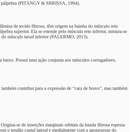
mm da pálpebra (PITANGY & SBRISSA, 1994).
a lâmina de tecido fibroso, têm origem na bainha do músculo reto
pebra superior. Ela se estende pelo músculo reto inferior, mistura-se
as do músculo tarsal inferior (PALERMO, 2013).
ara baixo. Possui uma ação conjunta aos músculos corrugadores,
que também contribui para a expressão de “cara de bravo”, mas também
. Origina-se de inserções marginais orbitais da banda fibrosa espessa
 com o tendão cantal lateral e medialmente com a aponeurose do