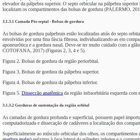
elevador da pálpebra superior. O septo orbicular na pálpebra superior i
localizam os compartimentos das bolsas de gordura (PALERMO, 201
3.1.3.1 Camada Pós-septal - Bolsas de gordura
As bolsas de gordura palpebrais estão localizadas atrás do septo orbital
envolvidas por uma fina fáscia fibrosa, individualizando-as em compa
aponeurótica e a gordura nasal. Deve-se ter muito cuidado com a gl
COTOFANA, 2017) (Figuras 2, 3, 4 e 5).
Figura 2. Bolsas de gordura da região periorbital.
Figura 3. Bolsas de gordura da pálpebra superior.
Figura 4. Bolsas de gordura da pálpebra inferior.
Figura 5.
Dissecção anatômica
da região infraorbitária esquerda com ex
3.1.3.2 Gorduras de sustentação da região orbital
As camadas de gordura profunda e superficial, possuem papel import
computadorizada e dissecação de cadáveres a localização dos compar
Superficialmente ao músculo orbicular dos olhos, os compartimentos 
gordura malar
) próximo à face lateral da pálpebra inferior e o compa