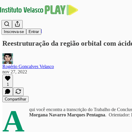
Harmonização Facial
Inscreva-se
Entrar
Reestruturação da região orbital com áci
Rogério Gonçalves Velasco
nov 27, 2022
1
Compartilhar
A
qui você encontra a transcrição do Trabalho de Conclus
Morgana Navarro Marques Pentagna
.
Orientador: