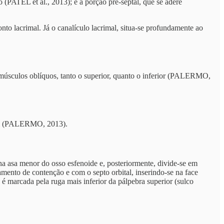
o (PATEL et al., 2013); e a porção pré-septal, que se adere
onto lacrimal. Já o canalículo lacrimal, situa-se profundamente ao
 os músculos oblíquos, tanto o superior, quanto o inferior (PALERMO,
nall (PALERMO, 2013).
na asa menor do osso esfenoide e, posteriormente, divide-se em
mento de contenção e com o septo orbital, inserindo-se na face
 é marcada pela ruga mais inferior da pálpebra superior (sulco