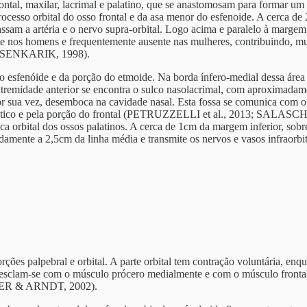
 frontal, maxilar, lacrimal e palatino, que se anastomosam para form
cesso orbital do osso frontal e da asa menor do esfenoide. A cerca d
ssam a artéria e o nervo supra-orbital. Logo acima e paralelo à margem s
te nos homens e frequentemente ausente nas mulheres, contribuindo, mu
 SENKARIK, 1998).
 do esfenóide e da porção do etmoide. Na borda ínfero-medial dessa áre
a extremidade anterior se encontra o sulco nasolacrimal, com aproxi
r sua vez, desemboca na cavidade nasal. Esta fossa se comunica com o c
gomático e pela porção do frontal (PETRUZZELLI et al., 2013; SALA
aca orbital dos ossos palatinos. A cerca de 1cm da margem inferior, sobre
damente a 2,5cm da linha média e transmite os nervos e vasos infraorbi
ções palpebral e orbital. A parte orbital tem contração voluntária, en
 mesclam-se com o músculo prócero medialmente e com o músculo frontal
OVER & ARNDT, 2002).