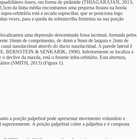
ar um quadrilátero ósseo, em forma de pirâmide (THIAGARAJAN, 2013;
e 2,5cm da linha média encontramos uma pequena fissura na borda
upra-orbitrária está a arcada supraciliar, que se posiciona logo
itas vezes, para a queda da sobrancelha feminina na sua porção
a localizamos uma depressão denominada fossa lacrimal, formada pelos
madamente 16mm de comprimento, de 4mm a 9mm de largura e 2mm de
anal nasolacrimal através do ducto nasolacrimal. A parede lateral é
SCHE, BERNSTEIN & SENKARIK, 1998). Inferiormente se localiza a
 o declive da maxila, está o forame infra-orbitário. Esta abertura,
tários (SMITH, 2013) (Figura 1).
quanto a porção palpebral pode apresentar movimento voluntário e
 superiormente. A porção palpebral cobre a pálpebra e é composta