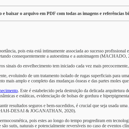
ho e baixar o arquivo em PDF com todas as imagens e referências bib
rtância, pois esta está intimamente associada ao sucesso profissional 
 afetando consequentemente a autoestima e a autoimagem (MACHADO, 
iros sinais do envelhecimento tem iniciado cada vez mais precocement
nte, evoluindo de um tratamento isolado de rugas superficiais para uma
nto mais amplo e completo das mudanças ósseas e das partes moles qu
hecimento
. Este é estabelecido pela destruição da delicada arquitetura
 dinâmicas e estáticas, evidenciação de bolsas de gordura e hiperpigmen
rantir resultados seguros e bem-sucedidos, é crucial que seja usada uma
óssea (SHAH-DESAI & JOGANATHAN, 2020).
 dermocosmética, pois estes ao longo do tempo progrediram em tecnolog
e são sutis, naturais e potencialmente reversíveis no caso de event