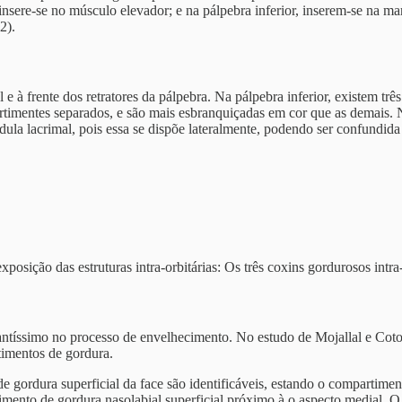
nsere-se no músculo elevador; e na pálpebra inferior, inserem-se na marg
2).
 e à frente dos retratores da pálpebra. Na pálpebra inferior, existem trê
rtimentes separados, e são mais esbranquiçadas em cor que as demais. 
ândula lacrimal, pois essa se dispõe lateralmente, podendo ser confu
posição das estruturas intra-orbitárias: Os três coxins gordurosos intra-o
antíssimo no processo de envelhecimento. No estudo de Mojallal e Cot
timentos de gordura.
de gordura superficial da face são identificáveis, estando o compart
rtimento de gordura nasolabial superficial próximo à o aspecto medial. 