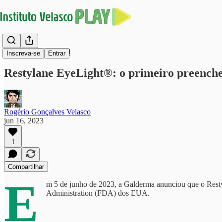
Harmonização Facial
Inscreva-se
Entrar
Restylane EyeLight®: o primeiro preenched
Rogério Gonçalves Velasco
jun 16, 2023
1
Compartilhar
E
m 5 de junho de 2023, a Galderma anunciou que o Resty
Administration (FDA) dos EUA.