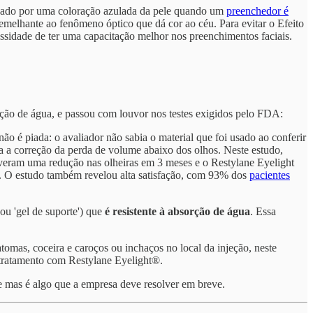
rizado por uma coloração azulada da pele quando um
preenchedor é
semelhante ao fenômeno óptico que dá cor ao céu. Para evitar o Efeito
ssidade de ter uma capacitação melhor nos preenchimentos faciais.
rção de água, e passou com louvor nos testes exigidos pelo FDA:
o é piada: o avaliador não sabia o material que foi usado ao conferir
ara a correção da perda de volume abaixo dos olhos. Neste estudo,
veram uma redução nas olheiras em 3 meses e o Restylane Eyelight
o. O estudo também revelou alta satisfação, com 93% dos
pacientes
u 'gel de suporte') que
é resistente à absorção de água
. Essa
omas, coceira e caroços ou inchaços no local da injeção, neste
tratamento com Restylane Eyelight®.
mas é algo que a empresa deve resolver em breve.