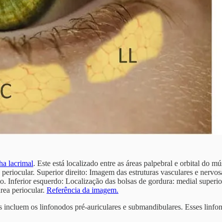
ha lacrimal
. Este está localizado entre as áreas palpebral e orbital do m
periocular. Superior direito: Imagem das estruturas vasculares e nervosa
o. Inferior esquerdo: Localização das bolsas de gordura: medial superior
área periocular.
Referência da imagem.
s incluem os linfonodos pré-auriculares e submandibulares. Esses linfo