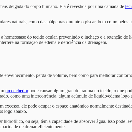
s mais delgada do corpo humano. Ela é revestida por uma camada de
tec
ulares naturais, como das pálpebras durante o piscar, bem como pelos 
r a homeostase do tecido ocular, prevenindo o inchaço e a retenção de l
nterfere na formação de edema e deficiência da drenagem.
s de envelhecimento, perda de volume, bem como para melhorar contorno
 um
preenchedor
pode causar algum grau de trauma no tecido, o que pod
 esperado, como uma intercorrência, algum acúmulo de liquido/edema log
m excesso, ele pode ocupar o espaço anatômico normalmente destinado à
os logo abaixo.
er hidrofílico, ou seja, têm a capacidade de absorver água. Isso pode le
apacidade de drenar eficientemente.