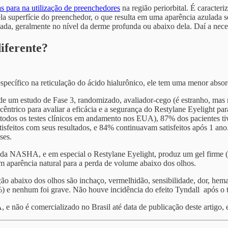
s para na utilização de preenchedores
na região periorbital. É caracte
pela superfície do preenchedor, o que resulta em uma aparência azulada 
da, geralmente no nível da derme profunda ou abaixo dela. Daí a nece
iferente?
specífico na reticulação do ácido hialurônico, ele tem uma menor abso
 um estudo de Fase 3, randomizado, avaliador-cego (é estranho, mas nã
ticêntrico para avaliar a eficácia e a segurança do Restylane Eyelight p
todos os testes clínicos em andamento nos EUA), 87% dos pacientes ti
isfeitos com seus resultados, e 84% continuavam satisfeitos após 1 an
ses.
ada NASHA, e em especial o Restylane Eyelight, produz um gel firme (o
om aparência natural para a perda de volume abaixo dos olhos.
ão abaixo dos olhos são inchaço, vermelhidão, sensibilidade, dor, hemat
) e nenhum foi grave. Não houve incidência do efeito Tyndall após o 
é comercializado no Brasil até data de publicação deste artigo, e 