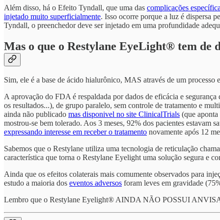
Além disso, há o Efeito Tyndall, que uma das
complicações específica
injetado muito superficialmente
. Isso ocorre porque a luz é dispersa 
Tyndall, o preenchedor deve ser injetado em uma profundidade adequa
Mas o que o Restylane EyeLight® tem de d
Sim, ele é a base de ácido hialurônico, MAS através de um processo e
A aprovação do FDA é respaldada por dados de eficácia e segurança de
os resultados...), de grupo paralelo, sem controle de tratamento e mul
ainda não publicado
mas disponivel no site ClinicalTrials
(que aponta 
mostrou-se bem tolerado. Aos 3 meses, 92% dos pacientes estavam sat
expressando interesse em receber o tratamento
novamente após 12 me
Sabemos que o Restylane utiliza uma tecnologia de reticulação cham
característica que torna o Restylane Eyelight uma solução segura e c
Ainda que os efeitos colaterais mais comumente observados para injeç
estudo a maioria dos
eventos adversos
foram leves em gravidade (75%
Lembro que o Restylane Eyelight® AINDA NÃO POSSUI ANVISA, e não 