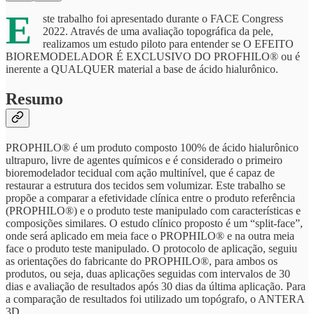
E
ste trabalho foi apresentado durante o FACE Congress
2022. Através de uma avaliação topográfica da pele,
realizamos um estudo piloto para entender se O EFEITO
BIOREMODELADOR É EXCLUSIVO DO PROFHILO® ou é
inerente a QUALQUER material a base de ácido hialurônico.
Resumo
PROPHILO®️ é um produto composto 100% de ácido hialurônico
ultrapuro, livre de agentes químicos e é considerado o primeiro
bioremodelador tecidual com ação multinível, que é capaz de
restaurar a estrutura dos tecidos sem volumizar. Este trabalho se
propõe a comparar a efetividade clínica entre o produto referência
(PROPHILO®️) e o produto teste manipulado com características e
composições similares. O estudo clínico proposto é um “split-face”,
onde será aplicado em meia face o PROPHILO®️ e na outra meia
face o produto teste manipulado. O protocolo de aplicação, seguiu
as orientações do fabricante do PROPHILO®️, para ambos os
produtos, ou seja, duas aplicações seguidas com intervalos de 30
dias e avaliação de resultados após 30 dias da última aplicação. Para
a comparação de resultados foi utilizado um topógrafo, o ANTERA
3D.