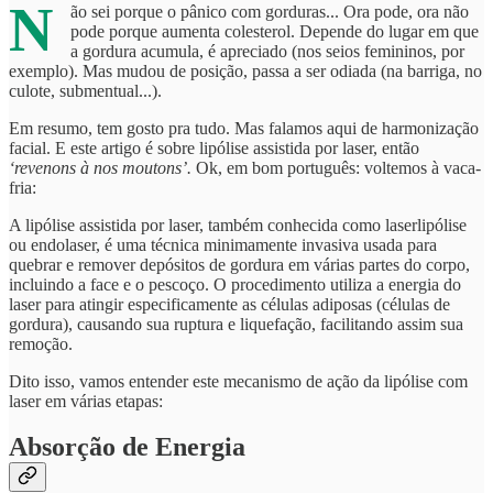
N
ão sei porque o pânico com gorduras... Ora pode, ora não
pode porque aumenta colesterol. Depende do lugar em que
a gordura acumula, é apreciado (nos seios femininos, por
exemplo). Mas mudou de posição, passa a ser odiada (na barriga, no
culote, submentual...).
Em resumo, tem gosto pra tudo. Mas falamos aqui de harmonização
facial. E este artigo é sobre lipólise assistida por laser, então
‘revenons à nos moutons’.
Ok, em bom português: voltemos à vaca-
fria:
A lipólise assistida por laser, também conhecida como laserlipólise
ou endolaser, é uma técnica minimamente invasiva usada para
quebrar e remover depósitos de gordura em várias partes do corpo,
incluindo a face e o pescoço. O procedimento utiliza a energia do
laser para atingir especificamente as células adiposas (células de
gordura), causando sua ruptura e liquefação, facilitando assim sua
remoção.
Dito isso, vamos entender este mecanismo de ação da lipólise com
laser em várias etapas:
Absorção de Energia