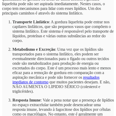
liquefeita pode não ser aspirada imediatamente. Nestes casos, o
corpo tem mecanismos para lidar com esses lipídios. Um dos
principais caminhos é através do sistema linfático.
Transporte Linfático
: A gordura liquefeita pode entrar nos
capilares linfáticos, que são pequenos vasos que compõem o
sistema linfático. Este sistema é responsável pelo transporte de
líquidos, proteínas e várias outras substâncias ao redor do
corpo.
Metabolismo e Excreção
: Uma vez que os lipídios são
transportados para o sistema linfático, eles podem ser
eventualmente direcionados para o fígado ou outros tecidos
onde são metabolizados para produção de energia ou
excretados do corpo. Este é um processo mais lento e menos
eficaz para a remoção de gordura em comparação com a
aspiração mecânica e pode não fornecer os
resultados
imediatos de contorno
que muitos pacientes desejam. E não,
NÃO AUMENTA O LIPIDIO SÉRICO (colesterol e
triglicérides).
Resposta Imune
: Vale a pena notar que a presença de lipídios
no espaço extracelular também pode desencadear uma
resposta imune, levando à fagocitose dos lipídios por células
como os macrófagos. No entanto, este é geralmente um