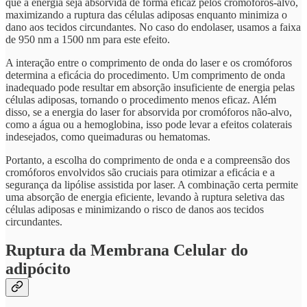
que a energia seja absorvida de forma eficaz pelos cromóforos-alvo,
maximizando a ruptura das células adiposas enquanto minimiza o
dano aos tecidos circundantes. No caso do endolaser, usamos a faixa
de 950 nm a 1500 nm para este efeito.
A interação entre o comprimento de onda do laser e os cromóforos
determina a eficácia do procedimento. Um comprimento de onda
inadequado pode resultar em absorção insuficiente de energia pelas
células adiposas, tornando o procedimento menos eficaz. Além
disso, se a energia do laser for absorvida por cromóforos não-alvo,
como a água ou a hemoglobina, isso pode levar a efeitos colaterais
indesejados, como queimaduras ou hematomas.
Portanto, a escolha do comprimento de onda e a compreensão dos
cromóforos envolvidos são cruciais para otimizar a eficácia e a
segurança da lipólise assistida por laser. A combinação certa permite
uma absorção de energia eficiente, levando à ruptura seletiva das
células adiposas e minimizando o risco de danos aos tecidos
circundantes.
Ruptura da Membrana Celular do
adipócito