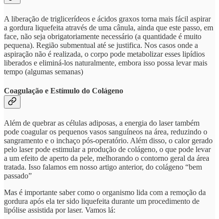
A liberação de triglicerídeos e ácidos graxos torna mais fácil aspirar
a gordura liquefeita através de uma cânula, ainda que este passo, em
face, não seja obrigatoriamente necessário (a quantidade é muito
pequena). Região submentual até se justifica. Nos casos onde a
aspiração não é realizada, o corpo pode metabolizar esses lipídios
liberados e eliminá-los naturalmente, embora isso possa levar mais
tempo (algumas semanas)
Coagulação e Estímulo do Colágeno
Além de quebrar as células adiposas, a energia do laser também
pode coagular os pequenos vasos sanguíneos na área, reduzindo o
sangramento e o inchaço pós-operatório. Além disso, o calor gerado
pelo laser pode estimular a produção de colágeno, o que pode levar
a um efeito de aperto da pele, melhorando o contorno geral da área
tratada. Isso falamos em nosso artigo anterior, do colágeno “bem
passado”
Mas é importante saber como o organismo lida com a remoção da
gordura após ela ter sido liquefeita durante um procedimento de
lipólise assistida por laser. Vamos lá: