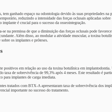
s, tem ganhado espaço na odontologia devido às suas propriedades na p
mporário, reduzindo a intensidade das forças oclusais aplicadas sobre 
do implante é crucial para o sucesso da osseointegração.
a-se na premissa de que a diminuição das forças oclusais pode favorece
cundante. Além disso, ao modular a atividade muscular, a toxina botul
 sobre os implantes e próteses.
s
te positivos em relação ao uso da toxina botulínica em implantodontia. 
o taxa de sobrevivência de 99,3% após 4 meses. Este resultado é parti
o para implantes de carga imediata.
ientes tratados com BTX-A apresentaram taxa de sobrevivência dos impl
encial importante no sucesso do tratamento.