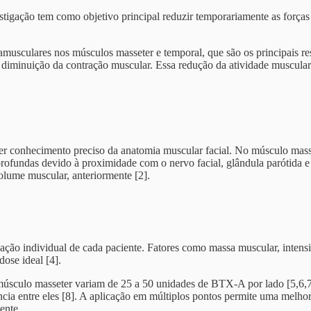
tigação tem como objetivo principal reduzir temporariamente as forças 
musculares nos músculos masseter e temporal, que são os principais r
 diminuição da contração muscular. Essa redução da atividade muscular
er conhecimento preciso da anatomia muscular facial. No músculo masset
 e profundas devido à proximidade com o nervo facial, glândula parótida
olume muscular, anteriormente [2].
individual de cada paciente. Fatores como massa muscular, intensidad
ose ideal [4].
 músculo masseter variam de 25 a 50 unidades de BTX-A por lado [5,6,7]
cia entre eles [8]. A aplicação em múltiplos pontos permite uma melhor
ente.