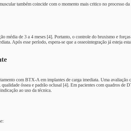
 muscular também coincide com o momento mais critico no processo da 
ão média de 3 a 4 meses [4]. Portanto, o controle do bruxismo e forças
iata. Após esse período, espera-se que a osseointegração já esteja esta
nte
atamento com BTX-A em implantes de carga imediata. Uma avaliação cri
, qualidade óssea e padrão oclusal [4]. Em pacientes com quadros de 
indicação ao uso da técnica.
e: