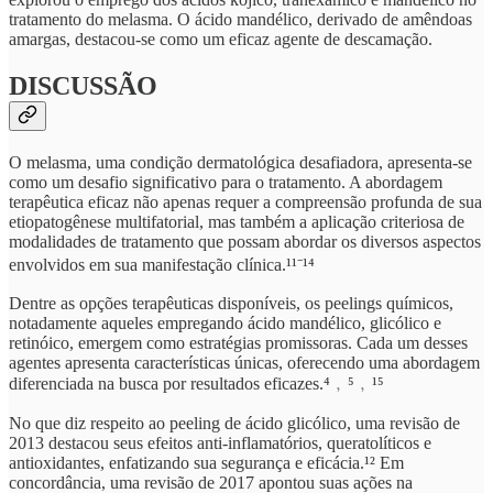
tratamento do melasma. O ácido mandélico, derivado de amêndoas
amargas, destacou-se como um eficaz agente de descamação.
DISCUSSÃO
O melasma, uma condição dermatológica desafiadora, apresenta-se
como um desafio significativo para o tratamento. A abordagem
terapêutica eficaz não apenas requer a compreensão profunda de sua
etiopatogênese multifatorial, mas também a aplicação criteriosa de
modalidades de tratamento que possam abordar os diversos aspectos
envolvidos em sua manifestação clínica.¹¹⁻¹⁴
Dentre as opções terapêuticas disponíveis, os peelings químicos,
notadamente aqueles empregando ácido mandélico, glicólico e
retinóico, emergem como estratégias promissoras. Cada um desses
agentes apresenta características únicas, oferecendo uma abordagem
diferenciada na busca por resultados eficazes.⁴﹐⁵﹐¹⁵
No que diz respeito ao peeling de ácido glicólico, uma revisão de
2013 destacou seus efeitos anti-inflamatórios, queratolíticos e
antioxidantes, enfatizando sua segurança e eficácia.¹² Em
concordância, uma revisão de 2017 apontou suas ações na