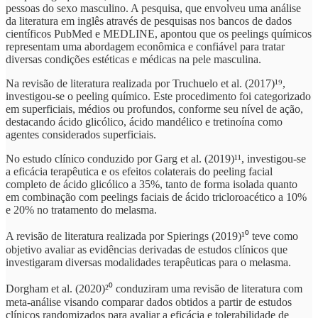
pessoas do sexo masculino. A pesquisa, que envolveu uma análise
da literatura em inglês através de pesquisas nos bancos de dados
científicos PubMed e MEDLINE, apontou que os peelings químicos
representam uma abordagem econômica e confiável para tratar
diversas condições estéticas e médicas na pele masculina.
Na revisão de literatura realizada por Truchuelo et al. (2017)¹⁹,
investigou-se o peeling químico. Este procedimento foi categorizado
em superficiais, médios ou profundos, conforme seu nível de ação,
destacando ácido glicólico, ácido mandélico e tretinoína como
agentes considerados superficiais.
No estudo clínico conduzido por Garg et al. (2019)¹¹, investigou-se
a eficácia terapêutica e os efeitos colaterais do peeling facial
completo de ácido glicólico a 35%, tanto de forma isolada quanto
em combinação com peelings faciais de ácido tricloroacético a 10%
e 20% no tratamento do melasma.
A revisão de literatura realizada por Spierings (2019)¹⁰ teve como
objetivo avaliar as evidências derivadas de estudos clínicos que
investigaram diversas modalidades terapêuticas para o melasma.
Dorgham et al. (2020)²⁰ conduziram uma revisão de literatura com
meta-análise visando comparar dados obtidos a partir de estudos
clínicos randomizados para avaliar a eficácia e tolerabilidade de