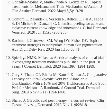
González-Molina V, Martí-Pineda A, González N. Topical
Treatments for Melasma and Their Mechanism of Action. J
Clin Aesthet Dermatol. 2022 May;15(5):19-28.
Conforti C, Zalaudek I, Vezzoni R, Retrosi C, Fai A, Fadda
S, Di Michele E, Dianzani C. Chemical peeling for acne and
melasma: current knowledge and innovations. G Ital Dermatol
Venereol. 2020 Jun;155(3):280-285.
Rachmin I, Ostrowski SM, Weng QY, Fisher DE. Topical
treatment strategies to manipulate human skin pigmentation.
Adv Drug Deliv Rev. 2020 Jan 1;153:65-71.
Spierings NMK. Melasma: A critical analysis of clinical trials
investigating treatment modalities published in the past 10
years. J Cosmet Dermatol. 2020 Jun;19(6):1284-1289.
Garg S, Thami GP, Bhalla M, Kaur J, Kumar A. Comparative
Efficacy of a 35% Glycolic Acid Peel Alone or in
Combination With a 10% and 20% Trichloroacetic Acid Spot
Peel for Melasma: A Randomized Control Trial. Dermatol
Surg. 2019 Nov;45(11):1394-1400.
Sharad J. Glycolic acid peel therapy – a current review. Clin
Cosmet Investig Dermatol. 2013 Nov 11;6:281-8.