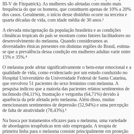
III-V de Fitzpatrick). As mulheres são afetadas com muito mais
frequência do que os homens, que constituem apenas de 10% a 20%
dos casos. Geralmente, o início desse distúrbio ocorre na terceira e
quarta décadas de vida, com idade média de 30 anos.¹
A elevada miscigenação da população brasileira e as condições
climáticas tropicais do país se mostram como fatores facilitadores no
desenvolvimento do melasma. Quando consideramos as
diversidades étnicas presentes em distintas regiões do Brasil, estima-
se que a prevalência dessa condição em mulheres adultas varie entre
15% e 35%.⁴
O melasma pode afetar significativamente o bem-estar emocional e a
qualidade de vida, como evidenciado por um estudo conduzido no
Hospital Universitário da Universidade Federal de Santa Catarina,
que envolveu 51 pacientes do sexo feminino com melasma. A
pesquisa indicou que a maioria das pacientes relatou sentimentos de
incômodo (94,11%), frustração e vergonha (64,71%) devido à
aparência da pele afetada pelo melasma. Além disso, muitas
mencionaram sentimentos de depressão (52,94%) e uma percepção
de falta de atratividade (78,43%).⁵
Na busca por tratamentos eficazes para o melasma, uma variedade
de abordagens terapêuticas tem sido empregada. A terapia de
primeira linha para o melasma consiste principalmente em proteção