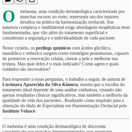
O
melasma, uma condição dermatológica caracterizada por
manchas escuras no rosto, representa um dos maiores
desafios na prática da harmonização orofacial. Sua
natureza complexa e multifatorial exige abordagens terapêuticas bem
fundamentadas, que vão além do tratamento superficial e
consideram a segurança e a individualidade de cada paciente.
Nesse cenário, os
peelings químicos
com ácidos glicólico,
mandélico e retinóico surgem como estratégias promissoras, capazes
de promover a renovação celular, clarear a pele e melhorar sua
textura. Mas qual deles é o mais indicado? Como agem e quais
cuidados são necessários?
Para responder a essas perguntas, o trabalho a seguir, de autoria de
Lucimara Aparecida da Silva Kimura
, mostra que a escolha do
tratamento ideal depende de uma análise cuidadosa, visando não
apenas resultados clínicos significativos, mas também a melhoria da
qualidade de vida dos pacientes.. Realizado como requisito para a
obtenção do título de Especialista em Harmonização Orofacial pelo
Instituto Velasco
O melasma é uma condição dermatológica de discromia
caracterizada por manchas hiperpigmentadas que aparecem