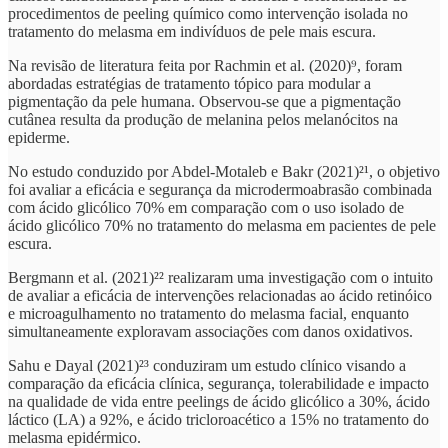
procedimentos de peeling químico como intervenção isolada no
tratamento do melasma em indivíduos de pele mais escura.
Na revisão de literatura feita por Rachmin et al. (2020)⁹, foram
abordadas estratégias de tratamento tópico para modular a
pigmentação da pele humana. Observou-se que a pigmentação
cutânea resulta da produção de melanina pelos melanócitos na
epiderme.
No estudo conduzido por Abdel-Motaleb e Bakr (2021)²¹, o objetivo
foi avaliar a eficácia e segurança da microdermoabrasão combinada
com ácido glicólico 70% em comparação com o uso isolado de
ácido glicólico 70% no tratamento do melasma em pacientes de pele
escura.
Bergmann et al. (2021)²² realizaram uma investigação com o intuito
de avaliar a eficácia de intervenções relacionadas ao ácido retinóico
e microagulhamento no tratamento do melasma facial, enquanto
simultaneamente exploravam associações com danos oxidativos.
Sahu e Dayal (2021)²³ conduziram um estudo clínico visando a
comparação da eficácia clínica, segurança, tolerabilidade e impacto
na qualidade de vida entre peelings de ácido glicólico a 30%, ácido
láctico (LA) a 92%, e ácido tricloroacético a 15% no tratamento do
melasma epidérmico.