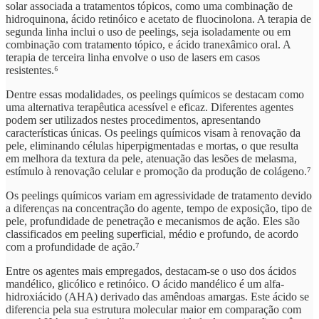
solar associada a tratamentos tópicos, como uma combinação de
hidroquinona, ácido retinóico e acetato de fluocinolona. A terapia de
segunda linha inclui o uso de peelings, seja isoladamente ou em
combinação com tratamento tópico, e ácido tranexâmico oral. A
terapia de terceira linha envolve o uso de lasers em casos
resistentes.⁶
Dentre essas modalidades, os peelings químicos se destacam como
uma alternativa terapêutica acessível e eficaz. Diferentes agentes
podem ser utilizados nestes procedimentos, apresentando
características únicas. Os peelings químicos visam à renovação da
pele, eliminando células hiperpigmentadas e mortas, o que resulta
em melhora da textura da pele, atenuação das lesões de melasma,
estímulo à renovação celular e promoção da produção de colágeno.⁷
Os peelings químicos variam em agressividade de tratamento devido
a diferenças na concentração do agente, tempo de exposição, tipo de
pele, profundidade de penetração e mecanismos de ação. Eles são
classificados em peeling superficial, médio e profundo, de acordo
com a profundidade de ação.⁷
Entre os agentes mais empregados, destacam-se o uso dos ácidos
mandélico, glicólico e retinóico. O ácido mandélico é um alfa-
hidroxiácido (AHA) derivado das amêndoas amargas. Este ácido se
diferencia pela sua estrutura molecular maior em comparação com