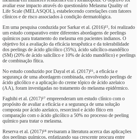
avaliar esse impacto através do questionário Melasma Quality of
Life Scale (MELASQOL), estabelecendo correlações com fatores
clínicos e de risco associados à condição dermatológica.
Em uma pesquisa conduzida por Sarkar et al. (2016)¹⁵, foi realizado
um estudo comparativo entre diferentes abordagens de peelings
químicos para tratamento do melasma em pacientes indianos. O
objetivo foi a avaliação da eficácia terapêutica e da tolerabilidade
dos peelings de ácido glicólico (35%), ácido salicílico-mandélico
(SM) (20% de ácido salicílico e 10% de ácido mandélico) e peelings
de combinação fítica.
No estudo conduzido por Dayal et al. (2017)¹⁶, a eficácia e
segurança de uma abordagem combinada, envolvendo peelings de
ácido glicólico e a aplicação do creme tópico de ácido azelaico
(AA), foram investigadas no tratamento do melasma epidérmico.
Faghihi et al. (2017)¹⁷ empreenderam um estudo clínico com o
propósito de avaliar a eficácia e a segurança de uma solução
composta por ácido azelaico, resorcinol e ácido fítico em
comparação com o ácido glicólico a 50% no processo de peeling
químico para tratar o melasma.
Reserva et al. (2017)¹⁸ revisaram a literatura acerca das aplicações
dos peelings químicos, enfatizando sua crescente procura entre