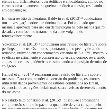
efeitos anti-inflamatórios, queratolíticos e antioxidantes, agindo no
corneossoma ao aumentar a quebra e reduzir a coesão, resultando
em descamação.
Em uma revisão de literatura, Baldwin et al. (2013)¹³ conduziram
uma investigação sobre a tretinoína tópica. Foi apontado que a
mesma é aprovada para uso em dermatologia há pelo menos quatro
décadas, com foco no tratamento da acne vulgar e do
fotoenvelhecimento.
Yokomizo et al. (2013)¹⁴ conduziram uma revisão de literatura sobre
peelings químicos. Os autores apontaram que o peeling de ácido
retinóico, utilizado em concentrações variando de 5 a 12%, mostrou-
se eficaz no afinamento e compressão do estrato córneo, revertendo
atipias em células epidérmicas e estimulando a deposição dérmica de
colágeno.
Handel et al. (2014)⁴ realizaram uma revisão de literatura sobre o
melasma. Para compreender a extensão do problema, os autores
utilizaram dados provenientes de estudos conduzidos no Brasil,
evidenciando as regiões faciais mais suscetíveis ao desenvolvimento
do melasma.
No estudo feito por Ikino et al. (2015)⁵, buscou-se aprofundar a
compreensão sobre o impacto na qualidade de vida causado pelo
melasma em mulheres residentes em Florianópolis. O objetivo foi