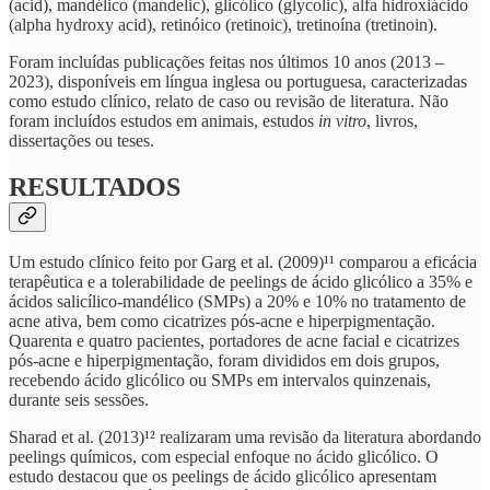
(acid), mandélico (mandelic), glicólico (glycolic), alfa hidroxiácido
(alpha hydroxy acid), retinóico (retinoic), tretinoína (tretinoin).
Foram incluídas publicações feitas nos últimos 10 anos (2013 –
2023), disponíveis em língua inglesa ou portuguesa, caracterizadas
como estudo clínico, relato de caso ou revisão de literatura. Não
foram incluídos estudos em animais, estudos
in vitro
, livros,
dissertações ou teses.
RESULTADOS
Um estudo clínico feito por Garg et al. (2009)¹¹ comparou a eficácia
terapêutica e a tolerabilidade de peelings de ácido glicólico a 35% e
ácidos salicílico-mandélico (SMPs) a 20% e 10% no tratamento de
acne ativa, bem como cicatrizes pós-acne e hiperpigmentação.
Quarenta e quatro pacientes, portadores de acne facial e cicatrizes
pós-acne e hiperpigmentação, foram divididos em dois grupos,
recebendo ácido glicólico ou SMPs em intervalos quinzenais,
durante seis sessões.
Sharad et al. (2013)¹² realizaram uma revisão da literatura abordando
peelings químicos, com especial enfoque no ácido glicólico. O
estudo destacou que os peelings de ácido glicólico apresentam