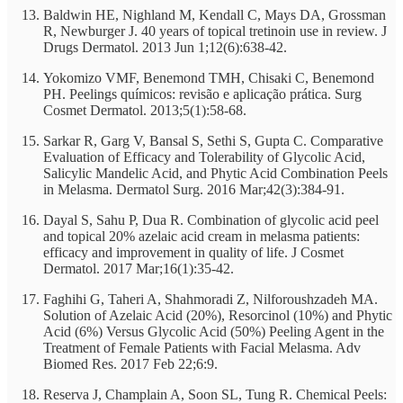
Baldwin HE, Nighland M, Kendall C, Mays DA, Grossman
R, Newburger J. 40 years of topical tretinoin use in review. J
Drugs Dermatol. 2013 Jun 1;12(6):638-42.
Yokomizo VMF, Benemond TMH, Chisaki C, Benemond
PH. Peelings químicos: revisão e aplicação prática. Surg
Cosmet Dermatol. 2013;5(1):58-68.
Sarkar R, Garg V, Bansal S, Sethi S, Gupta C. Comparative
Evaluation of Efficacy and Tolerability of Glycolic Acid,
Salicylic Mandelic Acid, and Phytic Acid Combination Peels
in Melasma. Dermatol Surg. 2016 Mar;42(3):384-91.
Dayal S, Sahu P, Dua R. Combination of glycolic acid peel
and topical 20% azelaic acid cream in melasma patients:
efficacy and improvement in quality of life. J Cosmet
Dermatol. 2017 Mar;16(1):35-42.
Faghihi G, Taheri A, Shahmoradi Z, Nilforoushzadeh MA.
Solution of Azelaic Acid (20%), Resorcinol (10%) and Phytic
Acid (6%) Versus Glycolic Acid (50%) Peeling Agent in the
Treatment of Female Patients with Facial Melasma. Adv
Biomed Res. 2017 Feb 22;6:9.
Reserva J, Champlain A, Soon SL, Tung R. Chemical Peels: