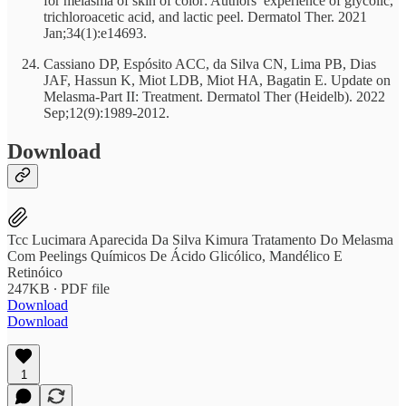
for melasma of skin of color: Authors’ experience of glycolic,
trichloroacetic acid, and lactic peel. Dermatol Ther. 2021
Jan;34(1):e14693.
Cassiano DP, Espósito ACC, da Silva CN, Lima PB, Dias
JAF, Hassun K, Miot LDB, Miot HA, Bagatin E. Update on
Melasma-Part II: Treatment. Dermatol Ther (Heidelb). 2022
Sep;12(9):1989-2012.
Download
Tcc Lucimara Aparecida Da Silva Kimura Tratamento Do Melasma
Com Peelings Químicos De Ácido Glicólico, Mandélico E
Retinóico
247KB ∙ PDF file
Download
Download
1