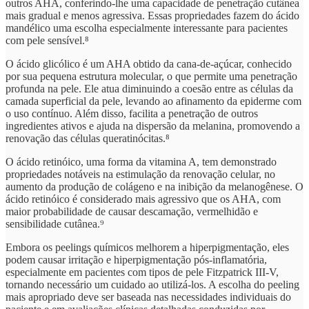
outros AHA, conferindo-lhe uma capacidade de penetração cutânea
mais gradual e menos agressiva. Essas propriedades fazem do ácido
mandélico uma escolha especialmente interessante para pacientes
com pele sensível.⁸
O ácido glicólico é um AHA obtido da cana-de-açúcar, conhecido
por sua pequena estrutura molecular, o que permite uma penetração
profunda na pele. Ele atua diminuindo a coesão entre as células da
camada superficial da pele, levando ao afinamento da epiderme com
o uso contínuo. Além disso, facilita a penetração de outros
ingredientes ativos e ajuda na dispersão da melanina, promovendo a
renovação das células queratinócitas.⁸
O ácido retinóico, uma forma da vitamina A, tem demonstrado
propriedades notáveis na estimulação da renovação celular, no
aumento da produção de colágeno e na inibição da melanogênese. O
ácido retinóico é considerado mais agressivo que os AHA, com
maior probabilidade de causar descamação, vermelhidão e
sensibilidade cutânea.⁹
Embora os peelings químicos melhorem a hiperpigmentação, eles
podem causar irritação e hiperpigmentação pós-inflamatória,
especialmente em pacientes com tipos de pele Fitzpatrick III-V,
tornando necessário um cuidado ao utilizá-los. A escolha do peeling
mais apropriado deve ser baseada nas necessidades individuais do