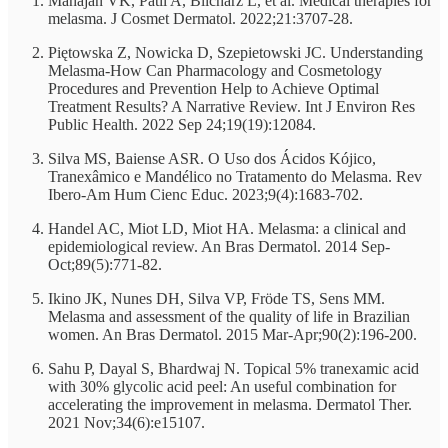
Mahajan VK, Patil A, Blicharz L, et al. Medical therapies for
melasma. J Cosmet Dermatol. 2022;21:3707-28.
Piętowska Z, Nowicka D, Szepietowski JC. Understanding
Melasma-How Can Pharmacology and Cosmetology
Procedures and Prevention Help to Achieve Optimal
Treatment Results? A Narrative Review. Int J Environ Res
Public Health. 2022 Sep 24;19(19):12084.
Silva MS, Baiense ASR. O Uso dos Ácidos Kójico,
Tranexâmico e Mandélico no Tratamento do Melasma. Rev
Ibero-Am Hum Cienc Educ. 2023;9(4):1683-702.
Handel AC, Miot LD, Miot HA. Melasma: a clinical and
epidemiological review. An Bras Dermatol. 2014 Sep-
Oct;89(5):771-82.
Ikino JK, Nunes DH, Silva VP, Fröde TS, Sens MM.
Melasma and assessment of the quality of life in Brazilian
women. An Bras Dermatol. 2015 Mar-Apr;90(2):196-200.
Sahu P, Dayal S, Bhardwaj N. Topical 5% tranexamic acid
with 30% glycolic acid peel: An useful combination for
accelerating the improvement in melasma. Dermatol Ther.
2021 Nov;34(6):e15107.