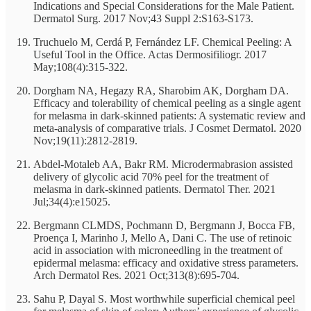
Indications and Special Considerations for the Male Patient.
Dermatol Surg. 2017 Nov;43 Suppl 2:S163-S173.
Truchuelo M, Cerdá P, Fernández LF. Chemical Peeling: A
Useful Tool in the Office. Actas Dermosifiliogr. 2017
May;108(4):315-322.
Dorgham NA, Hegazy RA, Sharobim AK, Dorgham DA.
Efficacy and tolerability of chemical peeling as a single agent
for melasma in dark-skinned patients: A systematic review and
meta-analysis of comparative trials. J Cosmet Dermatol. 2020
Nov;19(11):2812-2819.
Abdel-Motaleb AA, Bakr RM. Microdermabrasion assisted
delivery of glycolic acid 70% peel for the treatment of
melasma in dark-skinned patients. Dermatol Ther. 2021
Jul;34(4):e15025.
Bergmann CLMDS, Pochmann D, Bergmann J, Bocca FB,
Proença I, Marinho J, Mello A, Dani C. The use of retinoic
acid in association with microneedling in the treatment of
epidermal melasma: efficacy and oxidative stress parameters.
Arch Dermatol Res. 2021 Oct;313(8):695-704.
Sahu P, Dayal S. Most worthwhile superficial chemical peel