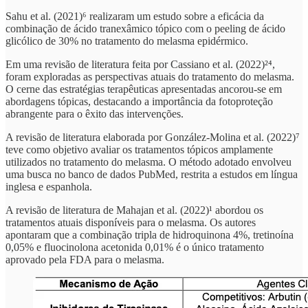
Sahu et al. (2021)⁶ realizaram um estudo sobre a eficácia da
combinação de ácido tranexâmico tópico com o peeling de ácido
glicólico de 30% no tratamento do melasma epidérmico.
Em uma revisão de literatura feita por Cassiano et al. (2022)²⁴,
foram exploradas as perspectivas atuais do tratamento do melasma.
O cerne das estratégias terapêuticas apresentadas ancorou-se em
abordagens tópicas, destacando a importância da fotoproteção
abrangente para o êxito das intervenções.
A revisão de literatura elaborada por González-Molina et al. (2022)⁷
teve como objetivo avaliar os tratamentos tópicos amplamente
utilizados no tratamento do melasma. O método adotado envolveu
uma busca no banco de dados PubMed, restrita a estudos em língua
inglesa e espanhola.
A revisão de literatura de Mahajan et al. (2022)¹ abordou os
tratamentos atuais disponíveis para o melasma. Os autores
apontaram que a combinação tripla de hidroquinona 4%, tretinoína
0,05% e fluocinolona acetonida 0,01% é o único tratamento
aprovado pela FDA para o melasma.