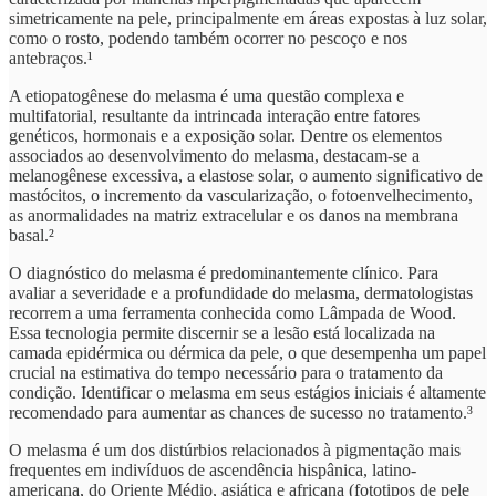
simetricamente na pele, principalmente em áreas expostas à luz solar,
como o rosto, podendo também ocorrer no pescoço e nos
antebraços.¹
A etiopatogênese do melasma é uma questão complexa e
multifatorial, resultante da intrincada interação entre fatores
genéticos, hormonais e a exposição solar. Dentre os elementos
associados ao desenvolvimento do melasma, destacam-se a
melanogênese excessiva, a elastose solar, o aumento significativo de
mastócitos, o incremento da vascularização, o fotoenvelhecimento,
as anormalidades na matriz extracelular e os danos na membrana
basal.²
O diagnóstico do melasma é predominantemente clínico. Para
avaliar a severidade e a profundidade do melasma, dermatologistas
recorrem a uma ferramenta conhecida como Lâmpada de Wood.
Essa tecnologia permite discernir se a lesão está localizada na
camada epidérmica ou dérmica da pele, o que desempenha um papel
crucial na estimativa do tempo necessário para o tratamento da
condição. Identificar o melasma em seus estágios iniciais é altamente
recomendado para aumentar as chances de sucesso no tratamento.³
O melasma é um dos distúrbios relacionados à pigmentação mais
frequentes em indivíduos de ascendência hispânica, latino-
americana, do Oriente Médio, asiática e africana (fototipos de pele