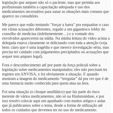
legislação que ampare não só o paciente, mas que permita aos
profissionais também a capacitação adequada e uso dos
medicamentos necessários para sanar as situações mais comuns que
aparece no consultório.
Me parece que estão tentando "forçar a barra" pra enquadrar o caso
em várias acusações diferentes, regado a um gigantesco lobby do
conselho de medicina (infelizmentente…) e a vontade dos
envolvidos aparecerem na mídia. Na minha leitura do video acima a
delegada estava claramente se deliciando com toda a atenção (veja
bem: claro que é uma tragédia e que merece investigação séria, mas
precisa ter cuidado com julgamentos precipitados ou acusações que
sequer tem amparo legal).
Fora o desconhecimento até por parte da força policial sobre a
legislação sobre medicamentos manipulados: eles não precisam ter
registro em ANVISA, e foi obviamente a situação. E quando
mostram a imagem do medicamento “irregular” dá pra ver que é de
uma farmacia muito conhecida para quem atua na área.
Foi uma situação (o choque anafilático) que faz parte do risco
inerente de vários medicamentos, não só na Hialuronidase, e por
isso resolvi colocar aqui um apanhado com muitos artigos e aulas
que já publicamos sobre o tema, desde a forma de utilização até
todos os cuidados que devemos ter no uso do medicamento.