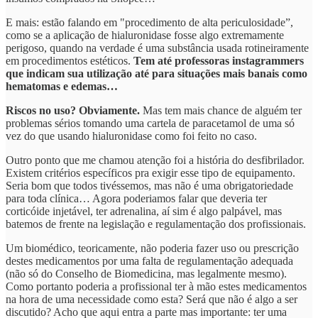
E mais: estão falando em "procedimento de alta periculosidade”,
como se a aplicação de hialuronidase fosse algo extremamente
perigoso, quando na verdade é uma substância usada rotineiramente
em procedimentos estéticos.
Tem até professoras instagrammers
que indicam sua utilização até para situações mais banais como
hematomas e edemas…
Riscos no uso? Obviamente.
Mas tem mais chance de alguém ter
problemas sérios tomando uma cartela de paracetamol de uma só
vez do que usando hialuronidase como foi feito no caso.
Outro ponto que me chamou atenção foi a história do desfibrilador.
Existem critérios específicos pra exigir esse tipo de equipamento.
Seria bom que todos tivéssemos, mas não é uma obrigatoriedade
para toda clínica… Agora poderiamos falar que deveria ter
corticóide injetável, ter adrenalina, aí sim é algo palpável, mas
batemos de frente na legislação e regulamentação dos profissionais.
Um biomédico, teoricamente, não poderia fazer uso ou prescrição
destes medicamentos por uma falta de regulamentação adequada
(não só do Conselho de Biomedicina, mas legalmente mesmo).
Como portanto poderia a profissional ter à mão estes medicamentos
na hora de uma necessidade como esta? Será que não é algo a ser
discutido? Acho que aqui entra a parte mas importante: ter uma