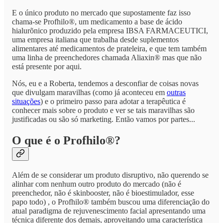
E o único produto no mercado que supostamente faz isso
chama-se Profhilo®, um medicamento a base de ácido
hialurõnico produzido pela empresa IBSA FARMACEUTICI,
uma empresa italiana que trabalha desde suplementos
alimentares até medicamentos de prateleira, e que tem também
uma linha de preenchedores chamada Aliaxin® mas que não
está presente por aqui.
Nós, eu e a Roberta, tendemos a desconfiar de coisas novas
que divulgam maravilhas (como já aconteceu em
outras
situações
) e o primeiro passo para adotar a terapêutica é
conhecer mais sobre o produto e ver se tais maravilhas são
justificadas ou são só marketing. Então vamos por partes...
O que é o Profhilo®?
Além de se considerar um produto disruptivo, não querendo se
alinhar com nenhum outro produto do mercado (não é
preenchedor, não é skinbooster, não é bioestimulador, esse
papo todo) , o Profhilo® também buscou uma diferenciação do
atual paradigma de rejuvenescimento facial apresentando uma
técnica diferente dos demais, aproveitando uma característica