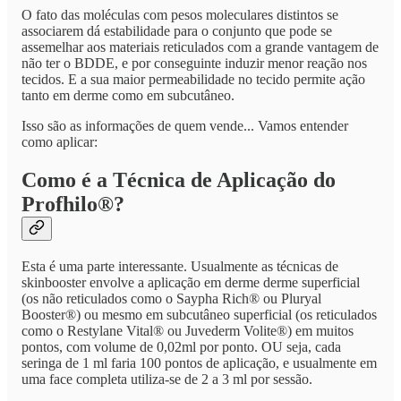
O fato das moléculas com pesos moleculares distintos se
associarem dá estabilidade para o conjunto que pode se
assemelhar aos materiais reticulados com a grande vantagem de
não ter o BDDE, e por conseguinte induzir menor reação nos
tecidos. E a sua maior permeabilidade no tecido permite ação
tanto em derme como em subcutâneo.
Isso são as informações de quem vende... Vamos entender
como aplicar:
Como é a Técnica de Aplicação do
Profhilo®?
Esta é uma parte interessante. Usualmente as técnicas de
skinbooster envolve a aplicação em derme derme superficial
(os não reticulados como o Saypha Rich® ou Pluryal
Booster®) ou mesmo em subcutâneo superficial (os reticulados
como o Restylane Vital® ou Juvederm Volite®) em muitos
pontos, com volume de 0,02ml por ponto. OU seja, cada
seringa de 1 ml faria 100 pontos de aplicação, e usualmente em
uma face completa utiliza-se de 2 a 3 ml por sessão.