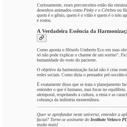
Curiosamente, esses preconceitos estão tão enraiz
desenhos animados como
Pinky e o Cérebro
ou fi
quem é o gênio, quem é o vilão e quem é o tolo ap
e rostos.
A Verdadeira Essência da Harmonizaç
Como aponta o filósofo Umberto Eco em suas ob
só não pode explicar o charme de um sorriso”. Fica
humanidade do rosto do paciente.
O objetivo da harmonização facial não é criar ros
redes sociais. Como dizia o pensador pré-socrátic
É exatamente disso que se trata o planejamento fac
entender o que é humano, mas focar no equilíbrio.
atemporal, respeitando a cultura, a etnia e as cara
cobrança da indústria momentânea.
Quer se aprofundar neste universo, entender a ap
facial? Torne-se assinante do
Instituto Velasco 
muito mais!