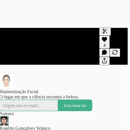
Gerar transc
4
Uma transcri
visualizaçõe
Harmonização Facial
O lugar em que a ciência encontra a beleza.
Inscreva-se
Autores
Rogério Gonçalves Velasco