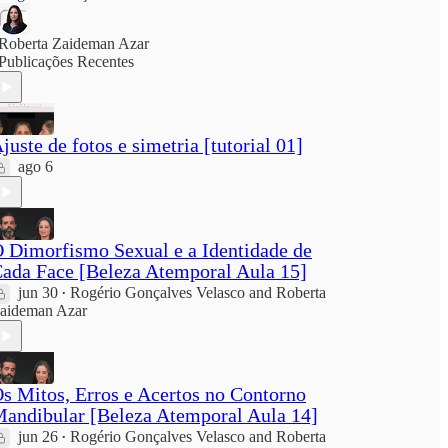
Roberta Zaideman Azar
Publicações Recentes
juste de fotos e simetria [tutorial 01]
ago 6
 Dimorfismo Sexual e a Identidade de
ada Face [Beleza Atemporal Aula 15]
jun 30
Rogério Gonçalves Velasco
and
Roberta
•
aideman Azar
s Mitos, Erros e Acertos no Contorno
andibular [Beleza Atemporal Aula 14]
jun 26
Rogério Gonçalves Velasco
and
Roberta
•