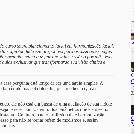
A
do curso sobre planejamento facial em harmonização facial,
eto e aprofundado está disponível para os assinantes pagos
itor gratuito, saiba que por um valor irrisório por mês, você
s aulas exclusivas que transformarão sua visão clínica e
O
C
a essa pergunta está longe de ser uma tarefa simples. A
do há milênios pela filosofia, pela medicina e, mais
Z
ico, ele não está em busca de uma avaliação de sua índole
deseja parecer bonito dentro dos parâmetros que ele mesmo
destaque. Contudo, para o profissional de harmonização,
O
asso para não se tornar refém de modismos e, assim,
M
rmônicos.