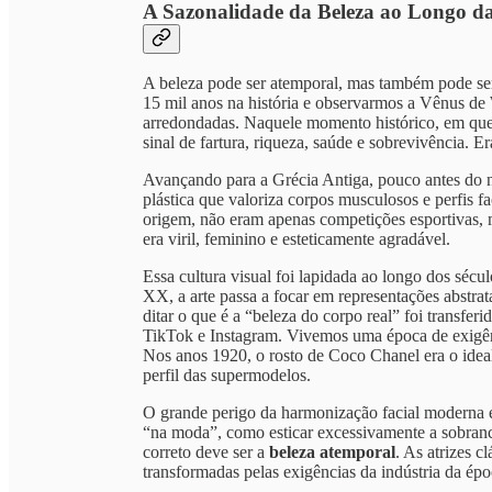
A Sazonalidade da Beleza ao Longo da
A beleza pode ser atemporal, mas também pode ser
15 mil anos na história e observarmos a Vênus de
arredondadas. Naquele momento histórico, em que 
sinal de fartura, riqueza, saúde e sobrevivência. E
Avançando para a Grécia Antiga, pouco antes do 
plástica que valoriza corpos musculosos e perfis 
origem, não eram apenas competições esportivas, m
era viril, feminino e esteticamente agradável.
Essa cultura visual foi lapidada ao longo dos séc
XX, a arte passa a focar em representações abstra
ditar o que é a “beleza do corpo real” foi transferi
TikTok e Instagram. Vivemos uma época de exigên
Nos anos 1920, o rosto de Coco Chanel era o idea
perfil das supermodelos.
O grande perigo da harmonização facial moderna é
“na moda”, como esticar excessivamente a sobra
correto deve ser a
beleza atemporal
. As atrizes c
transformadas pelas exigências da indústria da épo