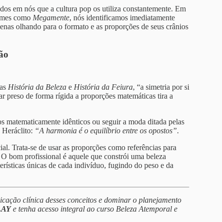
ados em nós que a cultura pop os utiliza constantemente. Em
lmes como
Megamente
, nós identificamos imediatamente
enas olhando para o formato e as proporções de seus crânios
ão
ras
História da Beleza
e
História da Feiura
, “a simetria por si
r preso de forma rígida a proporções matemáticas tira a
tos matematicamente idênticos ou seguir a moda ditada pelas
o Heráclito:
“A harmonia é o equilíbrio entre os opostos”
.
ial. Trata-se de usar as proporções como referências para
 O bom profissional é aquele que constrói uma beleza
cterísticas únicas de cada indivíduo, fugindo do peso e da
licação clínica desses conceitos e dominar o planejamento
PLAY
e tenha acesso integral ao curso Beleza Atemporal e