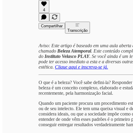
4
Compartilhar
Transcrição
Aviso: Este artigo é baseado em uma aula aberta 
chamado
Beleza Atemporal
. Este conteúdo compl
do
Instituto Velasco PLAY
. Se você ainda é um le
pode ter acesso imediato a esta e a diversas outra
estética.
Clique aqui e inscreva-se já.
O que é a beleza? Você sabe defini-la? Responder 
beleza é um conceito complexo, elaborado e estuda
recentemente, pela harmonização facial.
Quando um paciente procura um procedimento estét
ou de seu intelecto. Ele tem uma queixa visual e 
considera ideais, ou que a sociedade impõe como 
entender de onde vêm esses padrões é o primeiro p
conseguir entregar resultados verdadeiramente ha