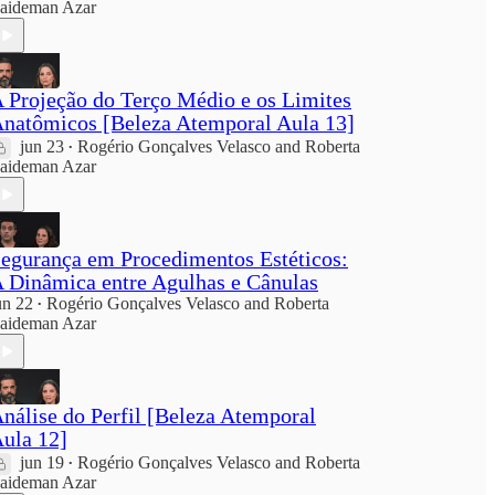
aideman Azar
 Projeção do Terço Médio e os Limites
natômicos [Beleza Atemporal Aula 13]
jun 23
Rogério Gonçalves Velasco
and
Roberta
•
aideman Azar
egurança em Procedimentos Estéticos:
 Dinâmica entre Agulhas e Cânulas
un 22
Rogério Gonçalves Velasco
and
Roberta
•
aideman Azar
nálise do Perfil [Beleza Atemporal
ula 12]
jun 19
Rogério Gonçalves Velasco
and
Roberta
•
aideman Azar