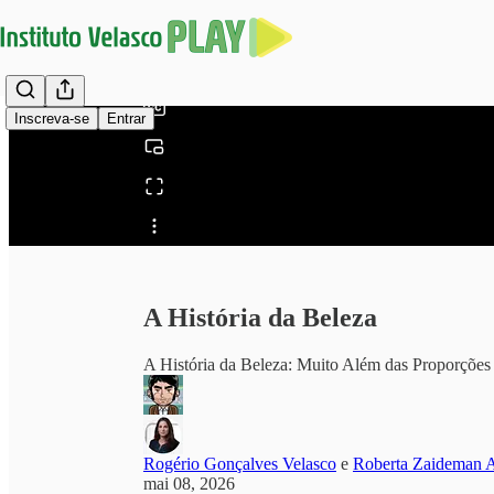
0:00
/
Inscreva-se
Entrar
Compartilhar a partir
de0:00
A História da Beleza
A História da Beleza: Muito Além das Proporções
Rogério Gonçalves Velasco
e
Roberta Zaideman 
mai 08, 2026