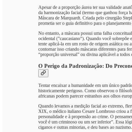
Apesar de a proporção áurea ter sua validade ana
da harmonização facial (termo que ganhou força há
Máscara de Marquardt. Criada pelo cirurgião Ste
prometia ser o guia definitivo para o planejamento 
No entanto, a máscara possui uma falha conceitual
ocidental (”caucasiano”). Quando você sobrepõe es
tente aplicá-la em um rosto de origem asiática ou
contornar isso criando máscaras diferentes para fe
“proporção universal” ou divina aplicável a todo
O Perigo da Padronização: Do Preconc
Tentar encaixar a humanidade em um único padrão 
historicamente perigoso. Como observou o filósofo 
africanas podem parecer estranhos aos olhos europe
Quando levamos a medição facial ao extremo, fler
XIX, o médico italiano Cesare Lombroso criou a fr
personalidade e à propensão ao crime. O pensamen
você é um criminoso ou um ser inferior”. Essa lógi
ciganos e outras minorias, e deu bases ao nazismo.