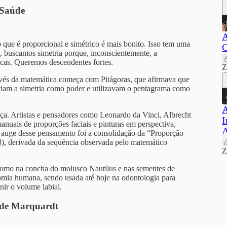
 Saúde
A
que é proporcional e simétrico é mais bonito. Isso tem uma
C
os, buscamos simetria porque, inconscientemente, a
icas. Queremos descendentes fortes.
Z
través da matemática começa com Pitágoras, que afirmava que
 viam a simetria como poder e utilizavam o pentagrama como
A
a. Artistas e pensadores como Leonardo da Vinci, Albrecht
I
anuais de proporções faciais e pinturas em perspectiva,
A
O auge desse pensamento foi a consolidação da “Proporção
8), derivada da sequência observada pelo matemático
Z
(como na concha do molusco Nautilus e nas sementes de
tomia humana, sendo usada até hoje na odontologia para
nir o volume labial.
 de Marquardt