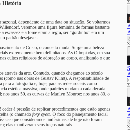
Z
 História
 sazonal, dependente de uma data ou situação. Se voltarmos
A
 Willendorf, veremos uma figura feminina de formas bastante
A
a escassez e a fome eram a regra, ser “gordinho” era um
ra o padrão desejável.
Z
nascimento de Cristo, o conceito muda. Surge uma beleza
faciais extremamente bem delimitados. As Olimpíadas, em sua
as cultos religiosos de adoração ao corpo, analisando o que
S
ulos através da arte. Contudo, quando chegamos ao século
A
tas (como nas obras de Gustav Klimt). A responsabilidade de
j
da para a fotografia e, hoje, para as redes sociais como
Z
cia estética massiva, onde padrões mudam a cada década.
l; nos anos 50, as curvas de Marilyn Monroe; nos anos 80, o
A
 ceder à pressão de replicar procedimentos que estão apenas
ncelha (o chamado
foxy eyes
). O foco do planejamento facial
A
lássicas que consideramos lindíssimas até hoje não foram
ca; elas mantiveram seus traços naturais.
Z