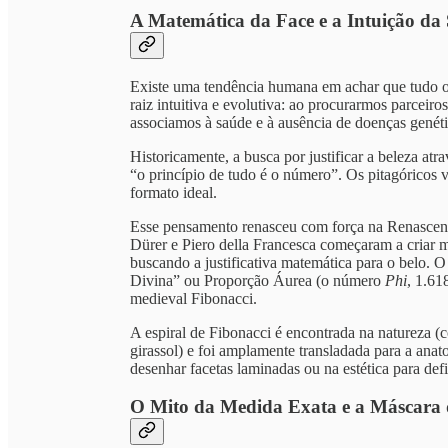
A Matemática da Face e a Intuição da
Existe uma tendência humana em achar que tudo o 
raiz intuitiva e evolutiva: ao procurarmos parceir
associamos à saúde e à ausência de doenças genét
Historicamente, a busca por justificar a beleza a
“o princípio de tudo é o número”. Os pitagóricos
formato ideal.
Esse pensamento renasceu com força na Renascenç
Dürer e Piero della Francesca começaram a criar m
buscando a justificativa matemática para o belo. 
Divina” ou Proporção Áurea (o número
Phi
, 1.61
medieval Fibonacci.
A espiral de Fibonacci é encontrada na natureza 
girassol) e foi amplamente transladada para a ana
desenhar facetas laminadas ou na estética para defi
O Mito da Medida Exata e a Máscara