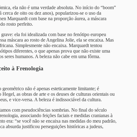
tômica, ela não é uma verdade absoluta. No início do “boom”
 cerca de oito ou dez anos), popularizou-se o uso da
phen Marquardt com base na proporção áurea, a máscara
do rosto perfeito.
 grave: ela foi idealizada com base no fenótipo europeu
sa máscara ao rosto de Angelina Jolie, ela se encaixa. Mas
 africana. Simplesmente não encaixa. Marquardt tentou
nótipos diferentes, o que apenas prova que não existe uma
s os seres humanos. A beleza não cabe em uma fôrma.
eito à Frenologia
geométrico não é apenas esteticamente limitante; é
Hegel, as obras de arte e os deuses de culturas orientais ou
us, e vice-versa. A beleza é indissociável da cultura.
tamos com pseudociências sombrias. No final do século
enologia, associando feições faciais e medidas cranianas à
to era: “se você não se encaixa nas medidas do meu padrão,
ca absurda justificou perseguições históricas a judeus,