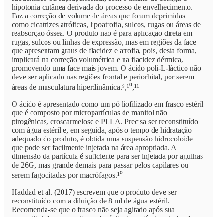
hipotonia cutânea derivada do processo de envelhecimento.
Faz a correção de volume de áreas que foram deprimidas,
como cicatrizes atróficas, lipoatrofia, sulcos, rugas ou áreas de
reabsorção óssea. O produto não é para aplicação direta em
rugas, sulcos ou linhas de expressão, mas em regiões da face
que apresentam graus de flacidez e atrofia, pois, desta forma,
implicará na correção volumétrica e na flacidez dérmica,
promovendo uma face mais jovem. O ácido poli-L-láctico não
deve ser aplicado nas regiões frontal e periorbital, por serem
áreas de musculatura hiperdinâmica.⁹,¹⁰,¹¹
O ácido é apresentado como um pó liofilizado em frasco estéril
que é composto por micropartículas de manitol não
pirogênicas, croscarmelose e PLLA. Precisa ser reconstituído
com água estéril e, em seguida, após o tempo de hidratação
adequado do produto, é obtida uma suspensão hidrocoloide
que pode ser facilmente injetada na área apropriada. A
dimensão da partícula é suficiente para ser injetada por agulhas
de 26G, mas grande demais para passar pelos capilares ou
serem fagocitadas por macrófagos.¹⁰
Haddad et al. (2017) escrevem que o produto deve ser
reconstituído com a diluição de 8 ml de água estéril.
Recomenda-se que o frasco não seja agitado após sua