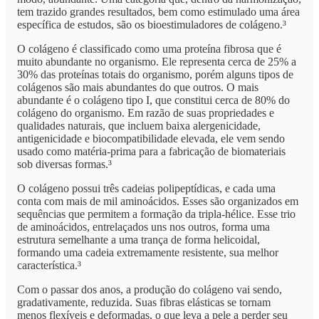
tem trazido grandes resultados, bem como estimulado uma área
específica de estudos, são os bioestimuladores de colágeno.³
O colágeno é classificado como uma proteína fibrosa que é
muito abundante no organismo. Ele representa cerca de 25% a
30% das proteínas totais do organismo, porém alguns tipos de
colágenos são mais abundantes do que outros. O mais
abundante é o colágeno tipo I, que constitui cerca de 80% do
colágeno do organismo. Em razão de suas propriedades e
qualidades naturais, que incluem baixa alergenicidade,
antigenicidade e biocompatibilidade elevada, ele vem sendo
usado como matéria-prima para a fabricação de biomateriais
sob diversas formas.³
O colágeno possui três cadeias polipeptídicas, e cada uma
conta com mais de mil aminoácidos. Esses são organizados em
sequências que permitem a formação da tripla-hélice. Esse trio
de aminoácidos, entrelaçados uns nos outros, forma uma
estrutura semelhante a uma trança de forma helicoidal,
formando uma cadeia extremamente resistente, sua melhor
característica.³
Com o passar dos anos, a produção do colágeno vai sendo,
gradativamente, reduzida. Suas fibras elásticas se tornam
menos flexíveis e deformadas, o que leva a pele a perder seu