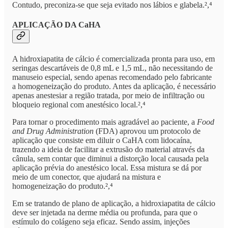
Contudo, preconiza-se que seja evitado nos lábios e glabela.²,⁴
APLICAÇÃO DA CaHA
A hidroxiapatita de cálcio é comercializada pronta para uso, em
seringas descartáveis de 0,8 mL e 1,5 mL, não necessitando de
manuseio especial, sendo apenas recomendado pelo fabricante
a homogeneização do produto. Antes da aplicação, é necessário
apenas anestesiar a região tratada, por meio de infiltração ou
bloqueio regional com anestésico local.²,⁴
Para tornar o procedimento mais agradável ao paciente, a
Food
and Drug Administration
(FDA) aprovou um protocolo de
aplicação que consiste em diluir o CaHA com lidocaína,
trazendo a ideia de facilitar a extrusão do material através da
cânula, sem contar que diminui a distorção local causada pela
aplicação prévia do anestésico local. Essa mistura se dá por
meio de um conector, que ajudará na mistura e
homogeneização do produto.²,⁴
Em se tratando de plano de aplicação, a hidroxiapatita de cálcio
deve ser injetada na derme média ou profunda, para que o
estímulo do colágeno seja eficaz. Sendo assim, injeções