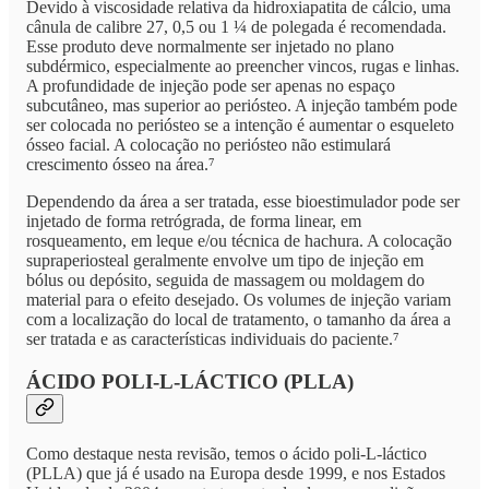
Devido à viscosidade relativa da hidroxiapatita de cálcio, uma
cânula de calibre 27, 0,5 ou 1 ¼ de polegada é recomendada.
Esse produto deve normalmente ser injetado no plano
subdérmico, especialmente ao preencher vincos, rugas e linhas.
A profundidade de injeção pode ser apenas no espaço
subcutâneo, mas superior ao periósteo. A injeção também pode
ser colocada no periósteo se a intenção é aumentar o esqueleto
ósseo facial. A colocação no periósteo não estimulará
crescimento ósseo na área.⁷
Dependendo da área a ser tratada, esse bioestimulador pode ser
injetado de forma retrógrada, de forma linear, em
rosqueamento, em leque e/ou técnica de hachura. A colocação
supraperiosteal geralmente envolve um tipo de injeção em
bólus ou depósito, seguida de massagem ou moldagem do
material para o efeito desejado. Os volumes de injeção variam
com a localização do local de tratamento, o tamanho da área a
ser tratada e as características individuais do paciente.⁷
ÁCIDO POLI-L-LÁCTICO (PLLA)
Como destaque nesta revisão, temos o ácido poli-L-láctico
(PLLA) que já é usado na Europa desde 1999, e nos Estados