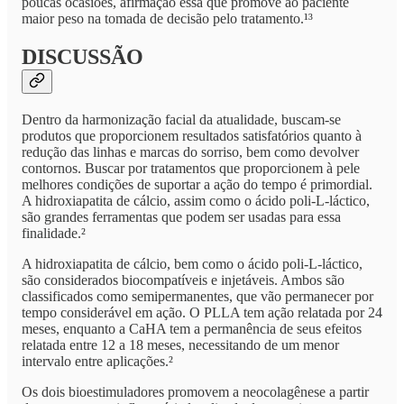
poucas ocasiões, afirmação essa que promove ao paciente
maior peso na tomada de decisão pelo tratamento.¹³
DISCUSSÃO
Dentro da harmonização facial da atualidade, buscam-se
produtos que proporcionem resultados satisfatórios quanto à
redução das linhas e marcas do sorriso, bem como devolver
contornos. Buscar por tratamentos que proporcionem à pele
melhores condições de suportar a ação do tempo é primordial.
A hidroxiapatita de cálcio, assim como o ácido poli-L-láctico,
são grandes ferramentas que podem ser usadas para essa
finalidade.²
A hidroxiapatita de cálcio, bem como o ácido poli-L-láctico,
são considerados biocompatíveis e injetáveis. Ambos são
classificados como semipermanentes, que vão permanecer por
tempo considerável em ação. O PLLA tem ação relatada por 24
meses, enquanto a CaHA tem a permanência de seus efeitos
relatada entre 12 a 18 meses, necessitando de um menor
intervalo entre aplicações.²
Os dois bioestimuladores promovem a neocolagênese a partir