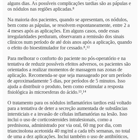
alguns dias. As possíveis complicações tardias são as pápulas e
os nódulos nas regiões aplicadas.⁸
Na maioria dos pacientes, quando se apresentam, os nódulos,
bem como as pápulas, se resolvem espontaneamente, entre 2 a
4 meses após as aplicações. Em alguns casos, onde essas
irregularidades perduram, observaram a remissão dos sinais
clínicos num período de até dois anos após a aplicação, quando
o efeito do bioestimulador for cessado.⁸,¹²
Para melhorar o conforto do paciente no pós-operatório e na
tentativa de reduzir possíveis efeitos adversos, os pacientes são
orientados a realizar momentos de massagem nas zonas de
aplicação. Recomenda-se que seja massageado por um período
de aproximadamente 5 dias, por períodos de 5 minutos. Isso
ajuda a distribuir o produto, bem como estimular a resposta
fisiológica às microesferas do ácido.¹³,¹⁴
O tratamento para os nódulos inflamatórios tardios está voltado
para a tentativa de deter a secreção aumentada de substâncias
intersticiais e a invasão de células inflamatórias na lesão. Isso
inclui o uso de corticosteroides intralesionais, como a
prednisona, administrado por via oral, 60 mg por dia, com
triancinolona acetonida 40 mg/ml a cada três semanas, no total
de uma a dez aplicações. Inclui também o uso de antibióticos,