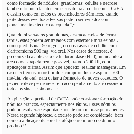
como formação de nódulos, granulomas, celulite e necrose
também foram relatados em casos de tratamento com a CaHA,
e assim como em todos os preenchedores dérmicos, grande
parte desses eventos adversos podem ser evitados com
planejamento e técnica adequada.²,⁴
Quando observados granulomas, desencadeados de forma
tardia, estes podem ser tratados com esteroide intralesional,
como prednisona, 60 mg/dia, ou nos casos de celulite com
claritromicina 500 mg, via oral. Nos casos de necrose, é
preconizada a aplicação de hialuronidase (Hial), inundando a
área o mais rapidamente possível, usando 200 UI, com
aplicações diárias. Assim que aplicado, realizar massagens. Em
casos extremos, ministrar dois comprimidos de aspirina 500
mg/dia, via oral, para evitar a formação de novos coágulos. O
paciente deve permanecer em acompanhamento até cessarem
todos os sinais e sintomas.⁶
A aplicação superficial de CaHA pode ocasionar formação de
nódulos brancos, especialmente nos lábios. Esses nódulos
podem resolver-se espontaneamente ou tornar-se permanentes.
Nessa segunda hipótese, a excisão pode ser considerada, bem
como a aplicação de soro fisiológico no intuito de diluir o
produto.¹²