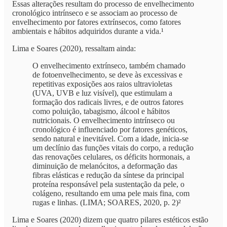
Essas alterações resultam do processo de envelhecimento
cronológico intrínseco e se associam ao processo de
envelhecimento por fatores extrínsecos, como fatores
ambientais e hábitos adquiridos durante a vida.¹
Lima e Soares (2020), ressaltam ainda:
O envelhecimento extrínseco, também chamado
de fotoenvelhecimento, se deve às excessivas e
repetitivas exposições aos raios ultravioletas
(UVA, UVB e luz visível), que estimulam a
formação dos radicais livres, e de outros fatores
como poluição, tabagismo, álcool e hábitos
nutricionais. O envelhecimento intrínseco ou
cronológico é influenciado por fatores genéticos,
sendo natural e inevitável. Com a idade, inicia-se
um declínio das funções vitais do corpo, a redução
das renovações celulares, os déficits hormonais, a
diminuição de melanócitos, a deformação das
fibras elásticas e redução da síntese da principal
proteína responsável pela sustentação da pele, o
colágeno, resultando em uma pele mais fina, com
rugas e linhas. (LIMA; SOARES, 2020, p. 2)²
Lima e Soares (2020) dizem que quatro pilares estéticos estão