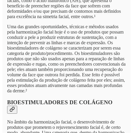
faciais, como o ácido hialurônico (AH), que apresenta o
benefício de preencher regiões da face que sofrem com
deformidades e/ou que precisam de contornos mais definidos
para excelência na simetria facial, entre outros.¹
Uma das grandes oportunidades, técnicas e métodos usados
pela harmonização facial hoje é o uso de produtos que possam
conduzir a pele a produzir estruturas de sustentação, com a
intenção de prevenir as linhas e marcas de expressão. Os
bioestimuladores de colágeno se caracterizam por serem essa
categoria de produto/procedimento. Os bioestimuladores são
produtos que não são usados apenas para a reparação de linhas
de expressão e rugas, como os preenchedores convencionais da
pele; eles atuam também proporcionando uma recuperação do
volume da face que outrora foi perdida. Esse feito é possível
pela estimulação da produção de colágeno feita por eles; assim,
esses produtos atuam ativamente nas camadas mais profundas
da derme.²
BIOESTIMULADORES DE COLÁGENO
No âmbito da harmonização facial, o desenvolvimento de
produtos que prometem o rejuvenescimento facial é, de certo
modo, abundante. Uma categoria que, dentro da harmonização,