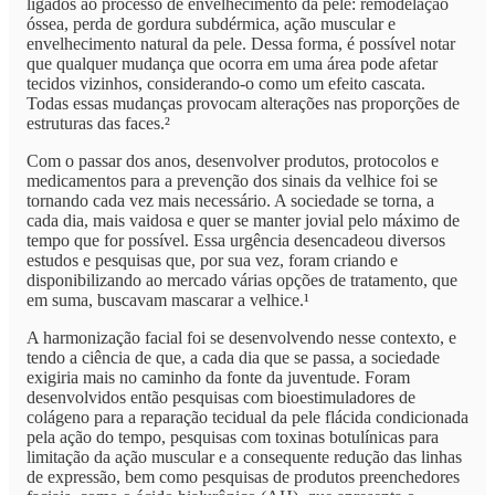
ligados ao processo de envelhecimento da pele: remodelação
óssea, perda de gordura subdérmica, ação muscular e
envelhecimento natural da pele. Dessa forma, é possível notar
que qualquer mudança que ocorra em uma área pode afetar
tecidos vizinhos, considerando-o como um efeito cascata.
Todas essas mudanças provocam alterações nas proporções de
estruturas das faces.²
Com o passar dos anos, desenvolver produtos, protocolos e
medicamentos para a prevenção dos sinais da velhice foi se
tornando cada vez mais necessário. A sociedade se torna, a
cada dia, mais vaidosa e quer se manter jovial pelo máximo de
tempo que for possível. Essa urgência desencadeou diversos
estudos e pesquisas que, por sua vez, foram criando e
disponibilizando ao mercado várias opções de tratamento, que
em suma, buscavam mascarar a velhice.¹
A harmonização facial foi se desenvolvendo nesse contexto, e
tendo a ciência de que, a cada dia que se passa, a sociedade
exigiria mais no caminho da fonte da juventude. Foram
desenvolvidos então pesquisas com bioestimuladores de
colágeno para a reparação tecidual da pele flácida condicionada
pela ação do tempo, pesquisas com toxinas botulínicas para
limitação da ação muscular e a consequente redução das linhas
de expressão, bem como pesquisas de produtos preenchedores