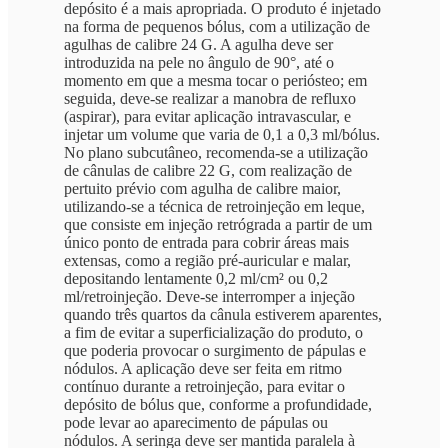
depósito é a mais apropriada. O produto é injetado
na forma de pequenos bólus, com a utilização de
agulhas de calibre 24 G. A agulha deve ser
introduzida na pele no ângulo de 90°, até o
momento em que a mesma tocar o periósteo; em
seguida, deve-se realizar a manobra de refluxo
(aspirar), para evitar aplicação intravascular, e
injetar um volume que varia de 0,1 a 0,3 ml/bólus.
No plano subcutâneo, recomenda-se a utilização
de cânulas de calibre 22 G, com realização de
pertuito prévio com agulha de calibre maior,
utilizando-se a técnica de retroinjeção em leque,
que consiste em injeção retrógrada a partir de um
único ponto de entrada para cobrir áreas mais
extensas, como a região pré-auricular e malar,
depositando lentamente 0,2 ml/cm² ou 0,2
ml/retroinjeção. Deve-se interromper a injeção
quando três quartos da cânula estiverem aparentes,
a fim de evitar a superficialização do produto, o
que poderia provocar o surgimento de pápulas e
nódulos. A aplicação deve ser feita em ritmo
contínuo durante a retroinjeção, para evitar o
depósito de bólus que, conforme a profundidade,
pode levar ao aparecimento de pápulas ou
nódulos. A seringa deve ser mantida paralela à