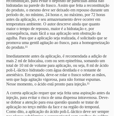
reconstituição, para evitar o depósito de partículas ainda não
hidratadas na parede do frasco. Assim que feita a reconstituição
do produto, o mesmo deve ser deixado em repouso durante um
período de, no mínimo, 24 horas e, no máximo, por 72 horas
antes da aplicação, e seu armazenamento deve ocorrer em
temperatura ambiente. O autor descreve ainda que quanto
maior o tempo de repouso, maior é a hidratação e, por
consequência, mais fácil a sua aplicação sem obstrução da
agulha. Para que a aplicação seja realizada, é solicitado que se
promova uma gentil agitação ao frasco, para a homogeneização
do produto.¹¹
Imediatamente antes da aplicação, é recomendada a adição de
mais 2 ml de lidocaína, com ou sem epinefrina, somando um
total de 10 ml de volume para aplicação, ou seja, 8 ml de ácido
poli-L-láctico hidratado com água destilada e o restante de
anestésico. Em seguida, deve-se rolar o frasco sobre as mãos,
sem que haja agitação vigorosa, para não formar espumas.
Nesse momento, o ácido está pronto para injeção.¹¹
A correta aplicação requer que seja feita uma aspiração antes da
injeção, para evitar o risco de uma dispensa intravenosa. Deve-
se dobrar a atenção para essa questão quando se tratar de
aplicação no terço médio da face e na região do temporal.
Como dito, a aplicação do ácido poli-L-láctico deve ser sempre