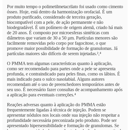
Por muito tempo o polimetilmetacrilato foi usado como cimento
ósseo. Hoje, está dentro da harmonização orofacial. É um
produto purificado, considerado de terceira geração,
biocompatível com a pele, de ação permanente e não
biodegradável. É um polímero de origem alemã, criado há mais
de 20 anos. É composto por microesferas sintéticas com
diâmetros que variam de 30 a 50 µm. Partículas menores são
facilmente removidas pelo corpo por fagocitose, o que
promove maior possibilidade de formação de granulomas. Já
partículas maiores são difíceis de serem injetadas.²,⁴
O PMMA tem algumas características quanto à aplicação,
como ser recomendado para partes onde a pele se apresenta
profunda, e contraindicado para peles finas, como os lábios. É
mais indicado para o sulco nasolabial. Alguns autores
recomendam até o uso de preenchedores temporários antes de
seu uso. É necessário fazer consultas de acompanhamento após
a aplicação para eventuais correções.⁴
Reações adversas quanto à aplicação do PMMA estão
frequentemente ligadas à técnica de injeção. Podem se
apresentar nódulos nos locais onde sua injeção não respeitar a
profundidade necessária preconizada pelo produto. Pode ser
apresentado hipersensibilidade e formação de granulomas. Se