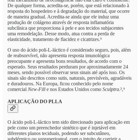
De qualquer forma, acredita-se, porém, que está relacionado à
resposta do hospedeiro e à degradação do material, que ocorre
de maneira gradual. Acredita-se ainda que ele induz uma
produção de colágeno através de resposta inflamatória
subclínica que proporciona à pele e aos tecidos subjacentes
uma remodelação. Desse modo, atua contra a perda de
elasticidade, tratamento de flacidez e cicatrizes.⁹
O uso do ácido poli-L-láctico é considerado seguro, pois, além
de reabsorvível, não apresenta resposta imunológica
preocupante e apresenta bons resultados, de acordo com o
esperado. Seus resultados perduram por aproximadamente 24
meses, sendo possível observar seus sinais até após isso. Os
sinais são descritos como sutis, naturais, previsíveis, agradáveis
e duradouros. Na Europa, ficou conhecido pelo nome
comercial
New-Fill
e nos Estados Unidos como
Sculptra
.²,⁹
APLICAÇÃO DO PLLA
O ácido poli-L-láctico tem sido direcionado para aplicação em
pele como um preenchedor sintético que é injetável em
diferentes planos teciduais, podendo ser subcutâneo,
subdérmico ou supraperiosteal, com o intuito de corrigir a