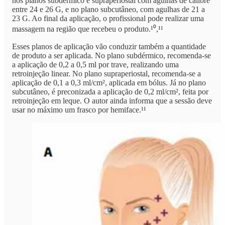
nos planos subdérmico e supraperiostal com agulhas de calibre
entre 24 e 26 G, e no plano subcutâneo, com agulhas de 21 a
23 G. Ao final da aplicação, o profissional pode realizar uma
massagem na região que recebeu o produto.¹⁰,¹¹
Esses planos de aplicação vão conduzir também a quantidade
de produto a ser aplicada. No plano subdérmico, recomenda-se
a aplicação de 0,2 a 0,5 ml por trave, realizando uma
retroinjeção linear. No plano supraperiostal, recomenda-se a
aplicação de 0,1 a 0,3 ml/cm², aplicada em bólus. Já no plano
subcutâneo, é preconizada a aplicação de 0,2 ml/cm², feita por
retroinjeção em leque. O autor ainda informa que a sessão deve
usar no máximo um frasco por hemiface.¹¹