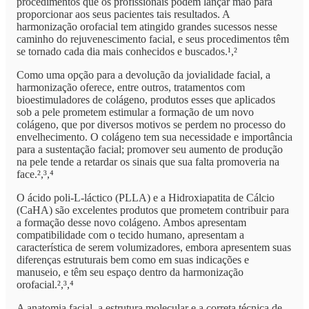
procedimentos que os profissionais podem lançar mão para
proporcionar aos seus pacientes tais resultados. A
harmonização orofacial tem atingido grandes sucessos nesse
caminho do rejuvenescimento facial, e seus procedimentos têm
se tornado cada dia mais conhecidos e buscados.¹,²
Como uma opção para a devolução da jovialidade facial, a
harmonização oferece, entre outros, tratamentos com
bioestimuladores de colágeno, produtos esses que aplicados
sob a pele prometem estimular a formação de um novo
colágeno, que por diversos motivos se perdem no processo do
envelhecimento. O colágeno tem sua necessidade e importância
para a sustentação facial; promover seu aumento de produção
na pele tende a retardar os sinais que sua falta promoveria na
face.²,³,⁴
O ácido poli-L-láctico (PLLA) e a Hidroxiapatita de Cálcio
(CaHA) são excelentes produtos que prometem contribuir para
a formação desse novo colágeno. Ambos apresentam
compatibilidade com o tecido humano, apresentam a
característica de serem volumizadores, embora apresentem suas
diferenças estruturais bem como em suas indicações e
manuseio, e têm seu espaço dentro da harmonização
orofacial.²,³,⁴
A anatomia facial, a estrutura molecular e a correta técnica de