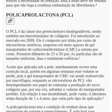
houver a necessidade de remoção, toda a lesão deve ser retirada
para que não haja a contínua estimulação de fibroblastos.⁴
POLICAPROLACTONA (PCL)
O PCL é da classe dos preenchedores biodegradáveis, sendo
também um bioestimulador de colágeno. Foi introduzido ao
mercado em 2009. Ele é composto por trinta por cento de
microesferas sintéticas, suspenso em meio aquoso de gel
transportador de carboximetilcelulose (CMC) a setenta por
cento. Possuem diâmetro de 25 a 50 µm. As partículas são de
tamanho uniforme, lisas e totalmente esféricas.²
Assim que aplicada sob a pele, imediatamente ocorre uma
correção local, porém em algumas semanas esse volume se
perde, pois o gel transportador de CMC vai sendo reabsorvido
por macrófagos, enquanto as microesferas de PCL vão
desempenhando seu papel de estimular a produção do novo
colágeno que, por sua vez, substitui o volume do transportador
perdido. Em relação à sua durabilidade, pode variar. A literatura
relata duração de 1 a 4 anos, que varia pelo tipo de aplicação.²
A policaprolactona tem a condição de restituir áreas que
necessitam de volume e preenchimento. É aplicável para