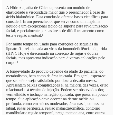
A Hidroxiapatita de Cálcio apresenta um módulo de
elasticidade e viscosidade maior que o preenchedor à base de
ácido hialurônico. Esta conclusão oferece bases científicas para
considerá-la um preenchedor que serve como um implante
líquido e um excepcional tecido de suporte para revolumização
facial, especialmente para as áreas de difícil tratamento como
testa e região mentual.⁵
Por muito tempo foi usado para correções de sequelas da
lipoatrofia, relacionada ao vírus da imunodeficiência adquirida
(HIV). Hoje é direcionado na correção de rugas e dobras
faciais, mas apresenta indicação para diversas aplicações pelo
corpo.⁴
A longevidade do produto depende da idade do paciente, do
metabolismo, bem como da área injetada. Em geral, espera-se
que seu efeito seja satisfatório por doze a dezoito meses.
Apresentam baixas complicações e, na maioria das vezes, estão
relacionadas à técnica de injeção. Podem ser observados dor,
vermelhidão e inchaço na região aplicada, que passa em pouco
tempo. Sua aplicação deve ocorrer na derme média ou
profunda, como em sulcos moderados, área nasal, comissura
labial, rugas peribucais, região malar/zigomática, contorno
mandibular e região temporal, prega mentoniana, entre outros.