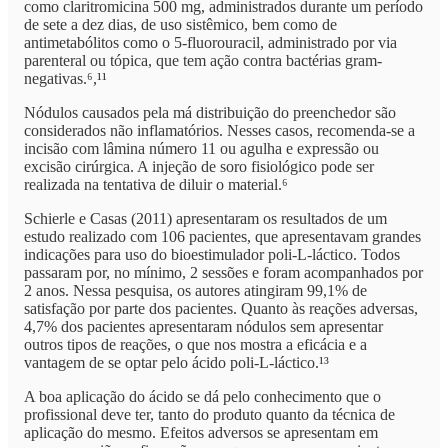
como claritromicina 500 mg, administrados durante um período
de sete a dez dias, de uso sistêmico, bem como de
antimetabólitos como o 5-fluorouracil, administrado por via
parenteral ou tópica, que tem ação contra bactérias gram-
negativas.⁶,¹¹
Nódulos causados pela má distribuição do preenchedor são
considerados não inflamatórios. Nesses casos, recomenda-se a
incisão com lâmina número 11 ou agulha e expressão ou
excisão cirúrgica. A injeção de soro fisiológico pode ser
realizada na tentativa de diluir o material.⁶
Schierle e Casas (2011) apresentaram os resultados de um
estudo realizado com 106 pacientes, que apresentavam grandes
indicações para uso do bioestimulador poli-L-láctico. Todos
passaram por, no mínimo, 2 sessões e foram acompanhados por
2 anos. Nessa pesquisa, os autores atingiram 99,1% de
satisfação por parte dos pacientes. Quanto às reações adversas,
4,7% dos pacientes apresentaram nódulos sem apresentar
outros tipos de reações, o que nos mostra a eficácia e a
vantagem de se optar pelo ácido poli-L-láctico.¹³
A boa aplicação do ácido se dá pelo conhecimento que o
profissional deve ter, tanto do produto quanto da técnica de
aplicação do mesmo. Efeitos adversos se apresentam em