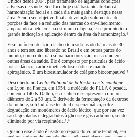
Unidos desde 2004, para tratamento de algumas condições
adversas de saúde. Seu foco hoje está bastante atrelado à
harmonização facial e a cada dia mais ganha destaque nessa
área. Sendo seu objetivo final a devolução volumétrica de
porções da face e a redução das marcas do envelhecimento,
amparando a pele em sua estrutura colágena, esse produto tem
grande indicação e aplicação dentro da área da harmonização.⁸
Esse polímero de ácido láctico tem sido usado há mais de 30
anos e tem seu uso liberado no Brasil e em outras partes do
mundo, como dito, não só na harmonização, mas como em
outras áreas da saúde. Ele é composto por partículas de ácido
poli-L-láctico, carboximetilcelulose sódica e manitol
apirogênico. É um bioestimulador de colágeno biocompatível.⁸
Descoberto no
Centre National de la Recherche Scientifique
em Lyon, na França, em 1954, a molécula do PLLA é pesada,
contendo 140 K Dalton, é cristalina e se apresenta com um
diâmetro de 2 a 50 µm. É derivado da fermentação da dextrose
do milho e, sob hidrólise tecidual não enzimática, sofre
degradação em monômeros de ácido láctico, que por sua vez
são fagocitados e degradados à glicose e gás carbônico, sendo
eliminado por via respiratória.⁸,⁹
Quando esse ácido é usado no reparo do volume tecidual, seu
real mecanismo de neocolagênese não está claro e consistente.