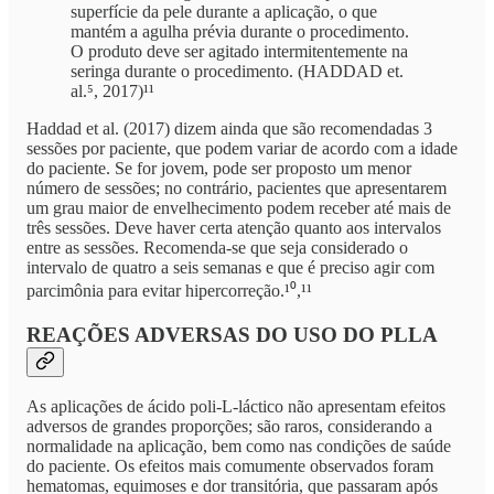
superfície da pele durante a aplicação, o que
mantém a agulha prévia durante o procedimento.
O produto deve ser agitado intermitentemente na
seringa durante o procedimento. (HADDAD et.
al.⁵, 2017)¹¹
Haddad et al. (2017) dizem ainda que são recomendadas 3
sessões por paciente, que podem variar de acordo com a idade
do paciente. Se for jovem, pode ser proposto um menor
número de sessões; no contrário, pacientes que apresentarem
um grau maior de envelhecimento podem receber até mais de
três sessões. Deve haver certa atenção quanto aos intervalos
entre as sessões. Recomenda-se que seja considerado o
intervalo de quatro a seis semanas e que é preciso agir com
parcimônia para evitar hipercorreção.¹⁰,¹¹
REAÇÕES ADVERSAS DO USO DO PLLA
As aplicações de ácido poli-L-láctico não apresentam efeitos
adversos de grandes proporções; são raros, considerando a
normalidade na aplicação, bem como nas condições de saúde
do paciente. Os efeitos mais comumente observados foram
hematomas, equimoses e dor transitória, que passaram após