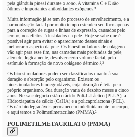
pela glândula pineal durante o sono. A vitamina C e E são
ótimos e importantes antioxidantes exógenos.³
Muita informação já se tem do processo de envelhecimento, e a
harmonização facial por muito tempo estendeu seu foco apenas
para a correção de rugas e linhas de expressão, causados pelo
tempo, nos efeitos já instalados na pele. Hoje se sabe que é
possível agir para evitar o aparecimento desses sinais e
melhorar o aspecto da pele. Os bioestimuladores de colágeno
vão agir para esse fim, nas camadas mais profundas da pele,
além de, logicamente, devolver certo volume facial, pelo
estímulo à formação de novo colágeno dérmico.²,³
Os bioestimuladores podem ser classificados quanto à sua
duração e absorção pelo organismo. Existem os
bioestimuladores biodegradáveis, cuja absorção é feita pelo
próprio organismo. Sua duração varia de dezoito meses a cinco
anos. Nessa categoria estão o ácido Poli-L-Láctico (PLLA), a
Hidroxiapatita de cálcio (CaHA) e a policaprolactona (PCL).
Os não biodegradáveis permanecem indefinidamente no corpo,
e aqui temos o Polimetilmetacrilato (PMMA).²
POLIMETILMETACRILATO (PMMA)