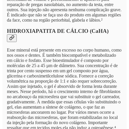
reparação de pregas nasolabiais, no aumento da testa, entre
outros. Sua injeção não apresenta nenhuma complicação grave.
É indicado que não se faça uso do produto em algumas regiões
da face, como na região periorbital, glabela e lábios.²
HIDROXIAPATITA DE CÁLCIO (CaHA)
Esse mineral está presente em excesso no corpo humano, como
nos ossos e dentes. É também biocompatível e metabolizado
em cálcio e fosfato. Esse bioestimulador é composto por
moléculas de 25 a 45 µm de diâmetro. Sua concentração é de
trinta por cento suspenso em um gel composto por água,
glicerina e carboximetilcelulose sódica. Fornece a correção
volumétrica na proporção de 1:1 e não requer sobrecorreção.
Assim que injetado, o gel é absorvido de forma lenta durante
meses. Nesse período, há o crescimento interno de fibroblastos
no arcabouço da microesfera que vai substituir o gel carreador,
gradativamente. À medida que essas células vão substituindo o
gel, elas aumentam a síntese de colágeno, o que faz as
microesferas ancorarem no lugar. Por vários meses ocorre a
reabsorção das microesferas, que foram estabilizadas no local
da injeção pela formação do novo colágeno. Importante
ressaltar que em tecidos moles ela não induz a osteogênese.⁴