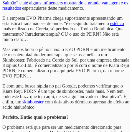
Salmão” e até alguns influencers mostrando a grande vantagem e os
resultados
espetaculares deste medicamento.
E a empresa EVO Pharma chega supostamente apresentando um
estatistica tirada não sei de onde: “é o segundo tratamento
estético
mais realizado na Coréia, só perdendo da Toxina Botulínica. Qual
tratamento? Intradermoterapia? OU o uso do PDRN? Não está
muito claro…
Mas vamos botar o pé no chão: o EVO PDRN é um medicamento
de mesoterapia/intradermoterapia que se assemelha a um
Skinbooster. Fabricado na Coreia do Sul, por uma empresa chamada
Bioplus Co.Ltd., é comercializado por lá com o nome de Kiara Reju
PDRN, é comercializado por aqui pela EVO Pharma, daí o nome
EVO PDRN…
E com uma busca rápida no pai Google, podemos verificar que o
Kiara Reju PDRN é um tipo de skinbooster, nada mais. Nem tem
todo este buzz que tem aqui, de ser algo “inovador e disruptivo”. É,
enfim, um
skinbooster
com dois ativos dérmicos agregando efeito ao
acido hialurônico.
Perfeito. Então qual o problema?
O problema está que para ser um medicamento direcionado para