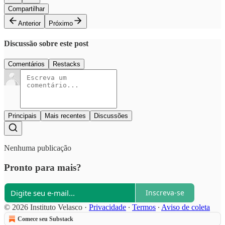
Compartilhar
Anterior
Próximo
Discussão sobre este post
Comentários
Restacks
Principais
Mais recentes
Discussões
Nenhuma publicação
Pronto para mais?
Inscreva-se
© 2026 Instituto Velasco
·
Privacidade
∙
Termos
∙
Aviso de coleta
Comece seu Substack