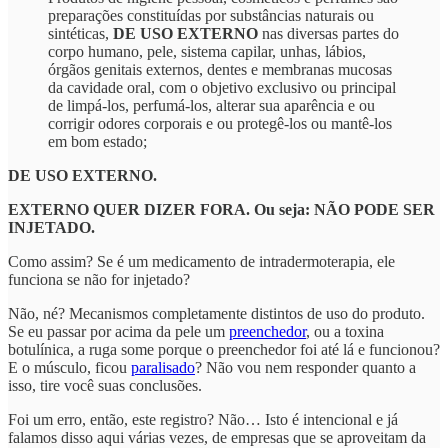
preparações constituídas por substâncias naturais ou
sintéticas,
DE USO EXTERNO
nas diversas partes do
corpo humano, pele, sistema capilar, unhas, lábios,
órgãos genitais externos, dentes e membranas mucosas
da cavidade oral, com o objetivo exclusivo ou principal
de limpá-los, perfumá-los, alterar sua aparência e ou
corrigir odores corporais e ou protegê-los ou mantê-los
em bom estado;
DE USO EXTERNO.
EXTERNO QUER DIZER FORA. Ou seja: NÃO PODE SER
INJETADO.
Como assim? Se é um medicamento de intradermoterapia, ele
funciona se não for injetado?
Não, né? Mecanismos completamente distintos de uso do produto.
Se eu passar por acima da pele um
preenchedor
, ou a toxina
botulínica, a ruga some porque o preenchedor foi até lá e funcionou?
E o músculo, ficou
paralisado
? Não vou nem responder quanto a
isso, tire você suas conclusões.
Foi um erro, então, este registro? Não… Isto é intencional e já
falamos disso aqui várias vezes, de empresas que se aproveitam da