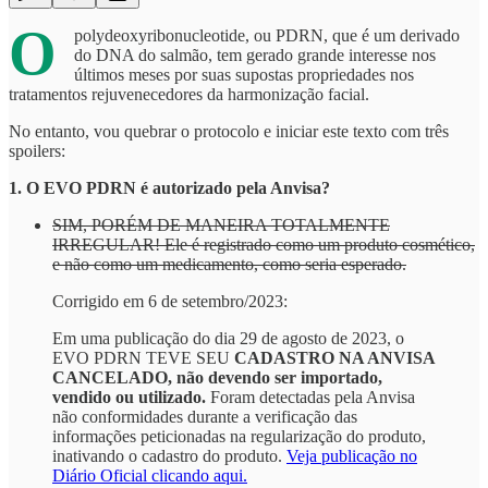
O
polydeoxyribonucleotide, ou PDRN, que é um derivado
do DNA do salmão, tem gerado grande interesse nos
últimos meses por suas supostas propriedades nos
tratamentos rejuvenecedores da harmonização facial.
No entanto, vou quebrar o protocolo e iniciar este texto com três
spoilers:
1. O EVO PDRN é autorizado pela Anvisa?
SIM, PORÉM DE MANEIRA TOTALMENTE
IRREGULAR! Ele é registrado como um produto cosmético,
e não como um medicamento, como seria esperado.
Corrigido em 6 de setembro/2023:
Em uma publicação do dia 29 de agosto de 2023, o
EVO PDRN TEVE SEU
CADASTRO NA ANVISA
CANCELADO, não devendo ser importado,
vendido ou utilizado.
Foram detectadas pela Anvisa
não conformidades durante a verificação das
informações peticionadas na regularização do produto,
inativando o cadastro do produto.
Veja publicação no
Diário Oficial clicando aqui.