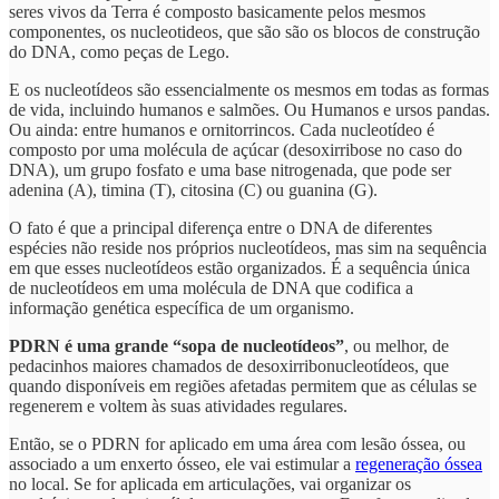
seres vivos da Terra é composto basicamente pelos mesmos
componentes, os nucleotideos, que são são os blocos de construção
do DNA, como peças de Lego.
E os nucleotídeos são essencialmente os mesmos em todas as formas
de vida, incluindo humanos e salmões. Ou Humanos e ursos pandas.
Ou ainda: entre humanos e ornitorrincos. Cada nucleotídeo é
composto por uma molécula de açúcar (desoxirribose no caso do
DNA), um grupo fosfato e uma base nitrogenada, que pode ser
adenina (A), timina (T), citosina (C) ou guanina (G).
O fato é que a principal diferença entre o DNA de diferentes
espécies não reside nos próprios nucleotídeos, mas sim na sequência
em que esses nucleotídeos estão organizados. É a sequência única
de nucleotídeos em uma molécula de DNA que codifica a
informação genética específica de um organismo.
PDRN é uma grande “sopa de nucleotídeos”
, ou melhor, de
pedacinhos maiores chamados de desoxirribonucleotídeos, que
quando disponíveis em regiões afetadas permitem que as células se
regenerem e voltem às suas atividades regulares.
Então, se o PDRN for aplicado em uma área com lesão óssea, ou
associado a um enxerto ósseo, ele vai estimular a
regeneração óssea
no local. Se for aplicada em articulações, vai organizar os