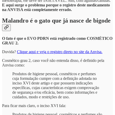
mesoterapia, ele deve ser INJETÁVEL. Sim, com agulhas/cânulas.
E aqui surge o problema porque o registro deste medicamento
na ANVISA está completamente errado.
Malandro é o gato que já nasce de bigode
O fato é que o EVO PDRN está registrado como COSMÉTICO
GRAU 2.
Duvida?
Clique aqui e veja o registro direto no site da Anvisa.
Cosmético grau 2, caso você não entenda disso, é definido pela
Anvisa como:
Produtos de higiene pessoal, cosméticos e perfumes
cuja formulação cumpre com a definição adotada no
inciso XVI deste artigo e que possuem indicações
específicas, cujas características exigem comprovação
de segurança e/ou eficácia, bem como informações e
cuidados, modo e restrições de uso.
Para ficar mais claro, o inciso XVI fala:
Produtos de higiene pessoal, cosméticos e perfumes são