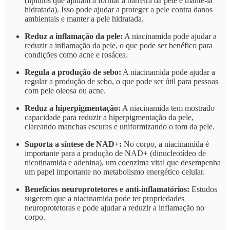
(lipídios que ajudam a formar a barreira da pele e mantê-la
hidratada). Isso pode ajudar a proteger a pele contra danos
ambientais e manter a pele hidratada.
Reduz a inflamação da pele:
A niacinamida pode ajudar a
reduzir a inflamação da pele, o que pode ser benéfico para
condições como acne e rosácea.
Regula a produção de sebo:
A niacinamida pode ajudar a
regular a produção de sebo, o que pode ser útil para pessoas
com pele oleosa ou acne.
Reduz a hiperpigmentação:
A niacinamida tem mostrado
capacidade para reduzir a hiperpigmentação da pele,
clareando manchas escuras e uniformizando o tom da pele.
Suporta a síntese de NAD+:
No corpo, a niacinamida é
importante para a produção de NAD+ (dinucleotídeo de
nicotinamida e adenina), um coenzima vital que desempenha
um papel importante no metabolismo energético celular.
Benefícios neuroprotetores e anti-inflamatórios:
Estudos
sugerem que a niacinamida pode ter propriedades
neuroprotetoras e pode ajudar a reduzir a inflamação no
corpo.