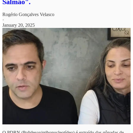
Salmão".
Rogério Gonçalves Velasco
·
January 20, 2025
O PDRN (Polidesoxirribonucleotídeo) é extraído das gônadas de