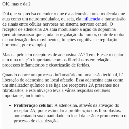
OK, mas e daí?
Dai que vc precisa entender o que é a adenosina: uma molécula que
atua como um neuromodulador, ou seja, ela
influencia
a transmissão
de sinais entre células nervosas no sistema nervoso central. O
receptor de adenosina 2A atua modulando a ação da dopamina
(neurotransmissor que ajuda na regulação do humor, controle motor
e coordenação dos movimentos, funções cognitivas e regulação
hormonal, por exemplo)
Mas na pele tem receptores de adenosina 2A? Tem. E este receptor
tem uma relação importante com os fibroblastos em relação a
processos inflamatórios e cicatrização de feridas.
Quando ocorre um processo inflamatório ou uma lesão tecidual, há
liberação de adenosina no local afetado. Essa adenosina atua como
um sinalizador químico e se liga aos receptores 2A presentes nos
fibroblastos, e esta ativação leva a várias respostas celulares
importantes, incluindo:
Proliferação celular:
A adenosina, através da ativação do
receptor 2A, pode estimular a proliferação dos fibroblastos,
aumentando sua quantidade no local da lesão e promovendo o
processo de cicatrização.