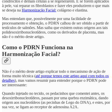
condrócitos e demais células a se regenerarem. E se forem aplicados
à pele, vai reparar os fibroblastos e fazer eles produzirem o que mais
se deseja na
Harmonização Facial:
colágeno e elastina.
Mas entendam que, possivelmente por uma facilidade de
processamento e obtenção, o PDRN calhou de ser obtido a partir de
testículos de salmões. Mas saiba que existem outras origens aos tais
polidesoxirribonucleotídeos, como os derivados de placenta, mas
não é o mérito deste artigo.
Como o PDRN Funciona na
Harmonização Facial?
Não é o mérito deste artigo explicar todo o mecanismo de ação de
forma muito técnica (
até porque temos este artigo aqui com todos os
detalhes
), mas vamos resumir para entender porque o PDRN pode
ser interessante:
Quando injetado no tecido, os pedacinhos que comentei antes, os
desoxirribonucleotídeos, passam por uma quebra enzimática, dando
origem aos nucleotídeos (as pecinhas de Lego do DNA), e estes, por
sua vez, se ligam ao receptor de adenosina A2A.