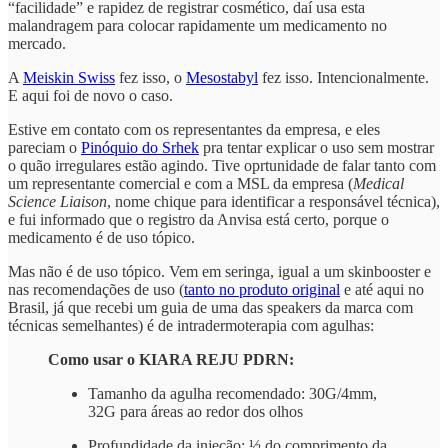
“facilidade” e rapidez de registrar cosmético, daí usa esta
malandragem para colocar rapidamente um medicamento no
mercado.
A
Meiskin Swiss
fez isso, o
Mesostabyl
fez isso. Intencionalmente.
E aqui foi de novo o caso.
Estive em contato com os representantes da empresa, e eles
pareciam o
Pinóquio do Srhek
pra tentar explicar o uso sem mostrar
o quão irregulares estão agindo. Tive oprtunidade de falar tanto com
um representante comercial e com a MSL da empresa (
Medical
Science Liaison
, nome chique para identificar a responsável técnica),
e fui informado que o registro da Anvisa está certo, porque o
medicamento é de uso tópico.
Mas não é de uso tópico. Vem em seringa, igual a um skinbooster e
nas recomendações de uso (
tanto no produto original
e até aqui no
Brasil, já que recebi um guia de uma das speakers da marca com
técnicas semelhantes) é de intradermoterapia com agulhas:
Como usar o KIARA REJU PDRN:
Tamanho da agulha recomendado: 30G/4mm,
32G para áreas ao redor dos olhos
Profundidade da injeção: ½ do comprimento da