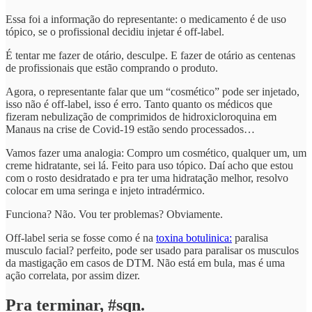
Essa foi a informação do representante: o medicamento é de uso
tópico, se o profissional decidiu injetar é off-label.
É tentar me fazer de otário, desculpe. E fazer de otário as centenas
de profissionais que estão comprando o produto.
Agora, o representante falar que um “cosmético” pode ser injetado,
isso não é off-label, isso é erro. Tanto quanto os médicos que
fizeram nebulização de comprimidos de hidroxicloroquina em
Manaus na crise de Covid-19 estão sendo processados…
Vamos fazer uma analogia: Compro um cosmético, qualquer um, um
creme hidratante, sei lá. Feito para uso tópico. Daí acho que estou
com o rosto desidratado e pra ter uma hidratação melhor, resolvo
colocar em uma seringa e injeto intradérmico.
Funciona? Não. Vou ter problemas? Obviamente.
Off-label seria se fosse como é na
toxina botulinica:
paralisa
musculo facial? perfeito, pode ser usado para paralisar os musculos
da mastigação em casos de DTM. Não está em bula, mas é uma
ação correlata, por assim dizer.
Pra terminar, #sqn.