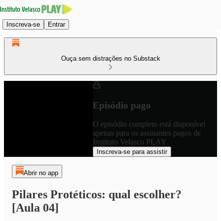
Inscreva-se
Entrar
Ouça sem distrações no Substack
Episódio pago
O episódio completo está disponível
apenas para os assinantes pagos de
Instituto Velasco PLAY
Inscreva-se para assistir
Abrir no app
Pilares Protéticos: qual escolher?
[Aula 04]